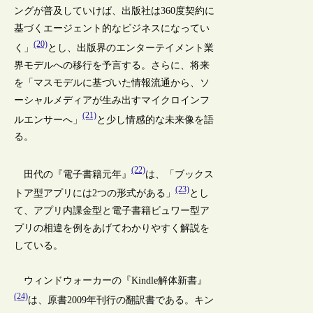
ングが普及していけば、出版社は360度契約に
基づくエージェント的なビジネスになってい
(20)
く」
とし、出版界のエンターテイメント業
界モデルへの移行を予言する。さらに、将来
を「マスモデルに基づいた情報流通から、ソ
ーシャルメディアが生み出すマイクロインフ
(21)
ルエンサーへ」
と少し情感的な未来像を語
る。
(22)
田代の『電子書籍元年』
は、「ブックス
(23)
トア型アプリには2つの形式がある」
とし
て、アプリ内課金型と電子書籍ビュワー型ア
プリの相違を例をあげてわかりやすく解説を
している。
ウィンドウォーカーの『Kindle解体新書』
(24)
は、原書2009年刊行の翻訳書である。キン