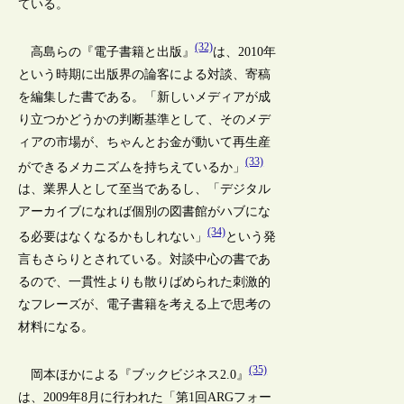
ている。
(32)
高島らの『電子書籍と出版』
は、2010年
という時期に出版界の論客による対談、寄稿
を編集した書である。「新しいメディアが成
り立つかどうかの判断基準として、そのメデ
ィアの市場が、ちゃんとお金が動いて再生産
(33)
ができるメカニズムを持ちえているか」
は、業界人として至当であるし、「デジタル
アーカイブになれば個別の図書館がハブにな
(34)
る必要はなくなるかもしれない」
という発
言もさらりとされている。対談中心の書であ
るので、一貫性よりも散りばめられた刺激的
なフレーズが、電子書籍を考える上で思考の
材料になる。
(35)
岡本ほかによる『ブックビジネス2.0』
は、2009年8月に行われた「第1回ARGフォー