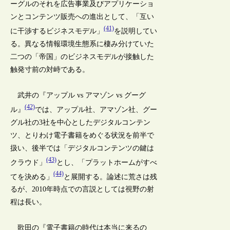
ーグルのそれを広告事業及びアプリケーショ
ンとコンテンツ販売への進出として、「互い
(41)
に干渉するビジネスモデル」
を説明してい
る。異なる情報環境生態系に棲み分けていた
二つの「帝国」のビジネスモデルが接触した
触発寸前の対峙である。
武井の『アップル vs アマゾン vs グーグ
(42)
ル』
では、アップル社、アマゾン社、グー
グル社の3社を中心としたデジタルコンテン
ツ、とりわけ電子書籍をめぐる状況を前半で
扱い、後半では「デジタルコンテンツの鍵は
(43)
クラウド」
とし、「プラットホームがすべ
(44)
てを決める」
と展開する。論述に荒さは残
るが、2010年時点での言説としては視野の射
程は長い。
歌田の『電子書籍の時代は本当に来るの