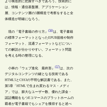
より構造的に把握すべきであろう。技術的に
は、情報・通信基盤層、アプリケーション
層、コンテンツ層の3層構造で考察をすると全
体構造が明確になろう。
(56)
境の『電子書籍の作り方』
は、電子書籍
の標準フォーマットとなったEPUB規格や制作
フォーマット、流通フォーマットなどについ
ての解説が分かりやすい。フォーマット問題
を考える時の整理になる。
(57)
小林の『ウェブ進化 最終形』
は、次の
デジタルコンテンツの鍵となる技術である
HTML5とCSS3の平明な解説書である。また、
第5章「HTMLで生まれ変わるマス・メディ
ア」では、膨大なユーザー数、優れた課金・
認証機能をもつEコマースのプラットホームの
覇者が電子書籍でもシェアを獲得すると述べ