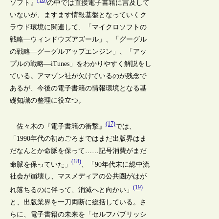
(16)
ソフト』
の中では直接電子書籍に言及して
いないが、ますます情報基盤となっていくク
ラウド環境に関連して、「マイクロソフトの
戦略―ウィンドウズアズール」、「グーグル
の戦略―グーグルアップエンジン」、「アッ
プルの戦略―iTunes」をわかりやすく解説をし
ている。アマゾン社が欠けているのが残念で
あるが、今後の電子書籍の情報環境となる基
礎知識の整理に役立つ。
(17)
佐々木の『電子書籍の衝撃』
では、
「1990年代の初めごろまではまだ出版界はま
だなんとか命脈を保って……記号消費がまだ
(18)
命脈を保っていた」
、「90年代末に総中流
社会が崩壊し、マスメディアの公共圏がはが
(19)
れ落ちるのに伴って、消滅へと向かい」
と、出版業界を一刀両断に総括している。さ
らに、電子書籍の未来を「セルフパブリッシ