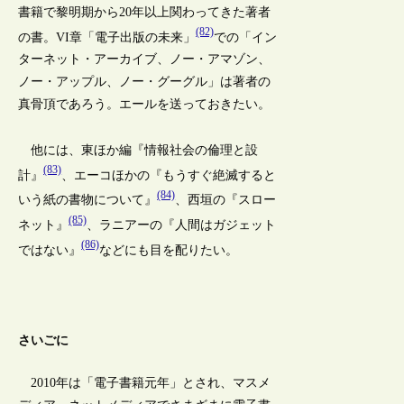
書籍で黎明期から20年以上関わってきた著者
(82)
の書。VI章「電子出版の未来」
での「イン
ターネット・アーカイブ、ノー・アマゾン、
ノー・アップル、ノー・グーグル」は著者の
真骨頂であろう。エールを送っておきたい。
他には、東ほか編『情報社会の倫理と設
(83)
計』
、エーコほかの『もうすぐ絶滅すると
(84)
いう紙の書物について』
、西垣の『スロー
(85)
ネット』
、ラニアーの『人間はガジェット
(86)
ではない』
などにも目を配りたい。
さいごに
2010年は「電子書籍元年」とされ、マスメ