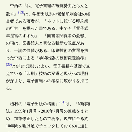
中西の『我、電子書籍の抵抗勢力たらんと
(29)
欲す』
は、学術出版系の老舗印刷会社の経
営者である著者が、「ネットに転ずる印刷業
の行方」を探った書である。中でも「電子式
年遷宮のすすめ」、「図書館関係者の憂鬱」
の項は、図書館人と異なる斬新な視点があ
り、一読の価値がある。印刷技術の変遷を扱
った中西による『学術出版の技術変遷論考』
(30)
と併せて読むとよい。電子書籍を基礎で支
えている「印刷」技術の変遷と現状への理解
が深まり、電子書籍への考察に広がりを持て
る。
(31)
植村の『電子出版の構図』
は、『印刷雑
誌』1999年1月号～2010年7月号の連載をまと
め、加筆修正したものである。現在に至る約
10年間を駆け足でチェックしておくのに適し