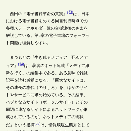
(53)
西田の『電子書籍革命の真実』
は、日本
における電子書籍をめぐる同書刊行時点での
各種ステークホルダー達の合従連衡のさまを
解説している。第3章の電子書籍のフォーマッ
ト問題は理解しやすい。
まつもとの『生き残るメディア 死ぬメデ
(54)
ィア』
は、著者のネット連載「メディア維
新を行く」の編集本である。ある意味で雑誌
記事を読む感覚になる。「巨大なサイトは、
その成長の糊代（のりしろ）を、ほかのサイ
トやサービスに求め始めている。その結果、
ハブとなるサイト（ポータルサイト）とその
周辺に連なるサイトによるネットワークが形
成されているのが、ネットメディアの現状
(55)
だ」という指摘
は、情報環境生態系として