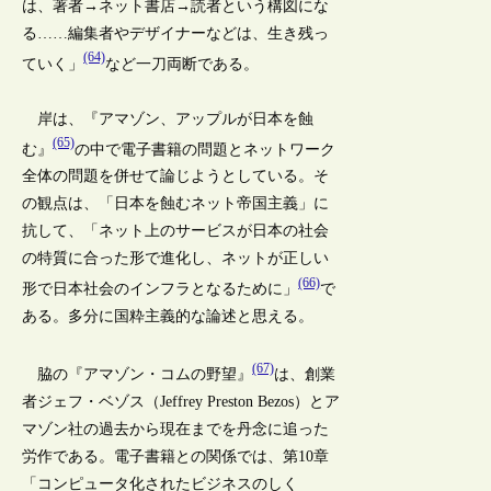
は、著者→ネット書店→読者という構図にな
る……編集者やデザイナーなどは、生き残っ
(64)
ていく」
など一刀両断である。
岸は、『アマゾン、アップルが日本を蝕
(65)
む』
の中で電子書籍の問題とネットワーク
全体の問題を併せて論じようとしている。そ
の観点は、「日本を蝕むネット帝国主義」に
抗して、「ネット上のサービスが日本の社会
の特質に合った形で進化し、ネットが正しい
(66)
形で日本社会のインフラとなるために」
で
ある。多分に国粋主義的な論述と思える。
(67)
脇の『アマゾン・コムの野望』
は、創業
者ジェフ・ベゾス（Jeffrey Preston Bezos）とア
マゾン社の過去から現在までを丹念に追った
労作である。電子書籍との関係では、第10章
「コンピュータ化されたビジネスのしく