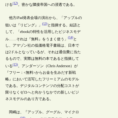
(12)
ける
。密かな隣接帝国への浸透である。
他方iPad発表会場の演出から、「アップルの
(13)
狙いは『リビング』」
と指摘する。結語と
して、「ebookの特性を活用したビジネスモデ
(14)
ル……それは『無料』をうまく使う」
と
し、アマゾン社の低価格電子書籍は、日本で
は2ドルとなっているが、それは通信費に当た
るもので、実際は無料の本であると指摘して
(15)
いる
。アンダーソン（Chris Anderson）が
『フリー：<無料>からお金を生みだす新戦
略』において活写したフリーミアムのモデル
である。デジタルコンテンツの分配コストが
限りなくゼロへと向かうなかでの新しいビジ
ネスモデルのあり方である。
岡嶋は、『アップル、グーグル、マイクロ