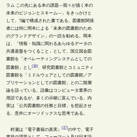
ラム この先にある本の課題―我々が描く本の
未来のビジョンとスキーム―」をきっかけと
して、7編で構成された書である。図書館関係
者には特に岡本による「未来の図書館のため
のグランドデザイン」の一読を勧める。岡本
は、「情報・知識に関わるあらゆるデータの
共通基盤をつくること」として、国立国会図
書館を「オペレーティングシステムとしての
(36)
図書館」とし
、研究図書館とコミュニティ
図書館を「ミドルウェアとしての図書館／ア
プリケーションとしての図書館」との二階層
論を語っている。語彙はコンピュータ業界の
用語であるが、多くの示唆に富んでいる。内
実は「公共図書館の任務と目標」を想起させ
る、意外にオーソドックスな思考である。
(37)
村瀬は『電子書籍の真実』
の中で、電子
書籍の課題として、フォーマット及び日本語