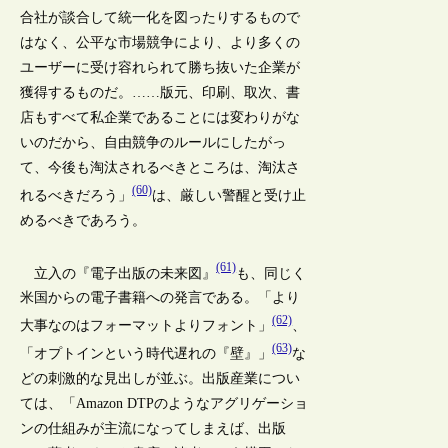
合社が談合して統一化を図ったりするもので
はなく、公平な市場競争により、より多くの
ユーザーに受け容れられて勝ち抜いた企業が
獲得するものだ。……版元、印刷、取次、書
店もすべて私企業であることには変わりがな
いのだから、自由競争のルールにしたがっ
て、今後も淘汰されるべきところは、淘汰さ
(60)
れるべきだろう」
は、厳しい警醒と受け止
めるべきであろう。
(61)
立入の『電子出版の未来図』
も、同じく
米国からの電子書籍への発言である。「より
(62)
大事なのはフォーマットよりフォント」
、
(63)
「オプトインという時代遅れの『壁』」
な
どの刺激的な見出しが並ぶ。出版産業につい
ては、「Amazon DTPのようなアグリゲーショ
ンの仕組みが主流になってしまえば、出版