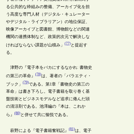
る公共的な枠組みの整備、アーカイブ化を担
う高度な専門人材（デジタル・キュレーター
やデジタル・ライブラリアン）の地位保証、
映像アーカイブと図書館、博物館などの関連
機関の連携体制など、政策的次元で解決しな
(77)
ければならない課題が山積み」
と提起す
る。
津野の『電子本をバカにするなかれ: 書物史
(78)
の第三の革命』
は、著者の「バラエティ・
(79)
ブック」
である。第1章「書物史の第三の
革命」は書き下ろし。電子書籍を取り巻く基
盤技術とビジネスモデルなど追求に倦んだ頭
の清涼剤である。池澤編の『本は、これか
(80)
ら』
と併せて共に愉悦である。
(81)
萩野による『電子書籍奮戦記』
は、電子