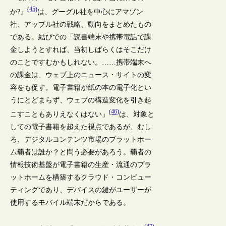
(45)
か?』
は、グーグル社を中心にアマゾン
社、アップル社の戦略、動向をまとめたもの
である。結びでの「読書端末や携帯電話で課
金しようとすれば、当初しばらくはそこだけ
のことですむかもしれない。……携帯端末へ
の課金は、ウェブ上のニュース・サイトの変
容をも促す。電子書籍が紙の本の電子化とい
うにとどまらず、ウェブの構造変化を引き起
(46)
こすこともありえなくはない」
は、対象と
しての電子書籍を超えた視点であるが、むし
ろ、デジタルコンテンツ市場のプラットホー
ム覇者は誰か？と問う必要があろう。覇者の
情報技術基盤が電子書籍の生産・流通のプラ
ットホームを構築するクラウド・コンピュー
ティングであり、デバイスの鍵がユーザーが
使用するモバイル端末だからである。