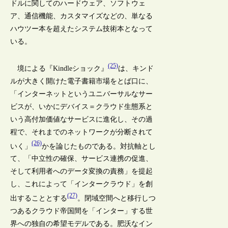
ドルに関してのハードウェア、ソフトウェ
ア、通信機能、カスタマイズなどの、単なる
ハウツー本を超えたシステム技術本となって
いる。
(25)
境による『Kindleショック』
は、キンド
ルが大きく開けた電子書籍市場をとば口に、
「インターネットというユニバーサルなサー
ビスが、いかにデバイス＝クラウド生態系と
いう高付加価値なサービスに進化し、その過
程で、それまでのネットワークが分断されて
(26)
いく」
かを論じたものである。対抗軸とし
て、「中立性の確保、サービス連携の促進、
そして利用者へのデータ変換の責務」を提起
し、これによって「インタークラウド」を創
(27)
出することとする
。閉域空間へと移行しつ
つあるクラウド帝国間を「インター」する世
界への独自の希望モデルである。肥沃なイン