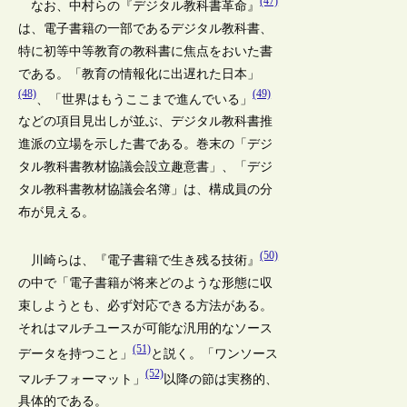
(47)
なお、中村らの『デジタル教科書革命』
は、電子書籍の一部であるデジタル教科書、
特に初等中等教育の教科書に焦点をおいた書
である。「教育の情報化に出遅れた日本」
(48)
(49)
、「世界はもうここまで進んでいる」
などの項目見出しが並ぶ、デジタル教科書推
進派の立場を示した書である。巻末の「デジ
タル教科書教材協議会設立趣意書」、「デジ
タル教科書教材協議会名簿」は、構成員の分
布が見える。
(50)
川崎らは、『電子書籍で生き残る技術』
の中で「電子書籍が将来どのような形態に収
束しようとも、必ず対応できる方法がある。
それはマルチユースが可能な汎用的なソース
(51)
データを持つこと」
と説く。「ワンソース
(52)
マルチフォーマット」
以降の節は実務的、
具体的である。