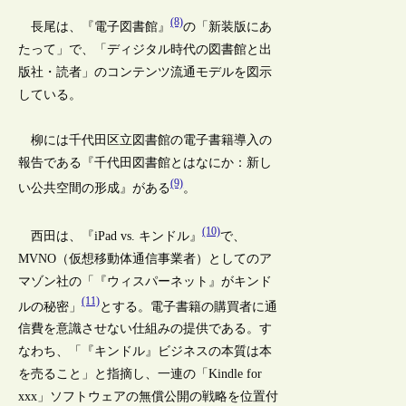
(8)
長尾は、『電子図書館』
の「新装版にあ
たって」で、「ディジタル時代の図書館と出
版社・読者」のコンテンツ流通モデルを図示
している。
柳には千代田区立図書館の電子書籍導入の
報告である『千代田図書館とはなにか：新し
(9)
い公共空間の形成』がある
。
(10)
西田は、『iPad vs. キンドル』
で、
MVNO（仮想移動体通信事業者）としてのア
マゾン社の「『ウィスパーネット』がキンド
(11)
ルの秘密」
とする。電子書籍の購買者に通
信費を意識させない仕組みの提供である。す
なわち、「『キンドル』ビジネスの本質は本
を売ること」と指摘し、一連の「Kindle for
xxx」ソフトウェアの無償公開の戦略を位置付