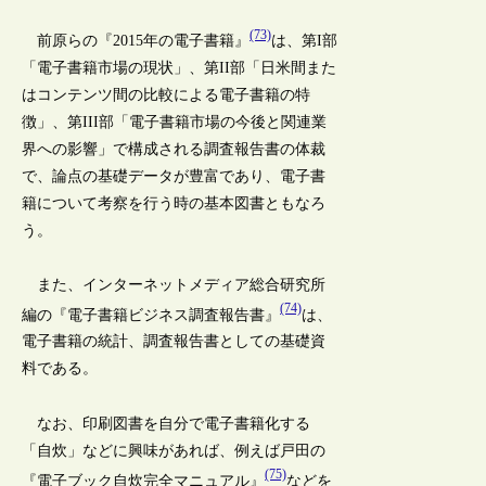
(73)
前原らの『2015年の電子書籍』
は、第I部
「電子書籍市場の現状」、第II部「日米間また
はコンテンツ間の比較による電子書籍の特
徴」、第III部「電子書籍市場の今後と関連業
界への影響」で構成される調査報告書の体裁
で、論点の基礎データが豊富であり、電子書
籍について考察を行う時の基本図書ともなろ
う。
また、インターネットメディア総合研究所
(74)
編の『電子書籍ビジネス調査報告書』
は、
電子書籍の統計、調査報告書としての基礎資
料である。
なお、印刷図書を自分で電子書籍化する
「自炊」などに興味があれば、例えば戸田の
(75)
『電子ブック自炊完全マニュアル』
などを