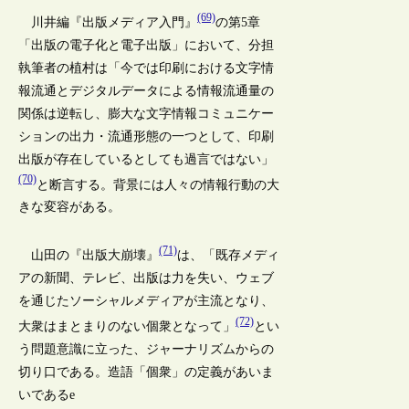
(69)
川井編『出版メディア入門』
の第5章
「出版の電子化と電子出版」において、分担
執筆者の植村は「今では印刷における文字情
報流通とデジタルデータによる情報流通量の
関係は逆転し、膨大な文字情報コミュニケー
ションの出力・流通形態の一つとして、印刷
出版が存在しているとしても過言ではない」
(70)
と断言する。背景には人々の情報行動の大
きな変容がある。
(71)
山田の『出版大崩壊』
は、「既存メディ
アの新聞、テレビ、出版は力を失い、ウェブ
を通じたソーシャルメディアが主流となり、
(72)
大衆はまとまりのない個衆となって」
とい
う問題意識に立った、ジャーナリズムからの
切り口である。造語「個衆」の定義があいま
いであるe