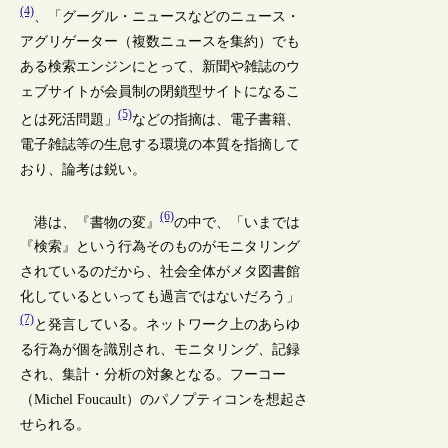
(4)
、「グーグル・ニュースなどのニュース・
アグリゲーター（複数ニュースを集約）でも
ある検索エンジンにとって、新聞や雑誌のウ
ェブサイトが会員制の閉鎖型サイトになるこ
(5)
とは死活問題」
などの指摘は、電子書籍、
電子雑誌等の生息する環境の本質を指摘して
おり、論考は鋭い。
(6)
港は、『書物の変』
の中で、「いまでは
『検索』という行為そのものがモニタリング
されているのだから、社会全体がメタ図書館
化しているといっても過言ではないだろう」
(7)
と発言している。ネットワーク上のあらゆ
る行為が個を識別され、モニタリング、記録
され、集計・分析の対象となる。フーコー
（Michel Foucault）のパノプティコンを想起さ
せられる。