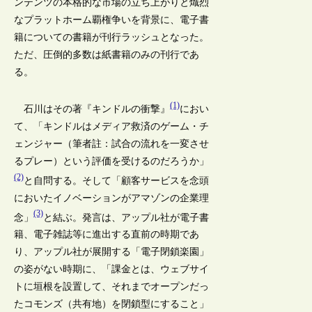
ンテンツの本格的な市場の立ち上がりと熾烈
なプラットホーム覇権争いを背景に、電子書
籍についての書籍が刊行ラッシュとなった。
ただ、圧倒的多数は紙書籍のみの刊行であ
る。
(1)
石川はその著『キンドルの衝撃』
におい
て、「キンドルはメディア救済のゲーム・チ
ェンジャー（筆者註：試合の流れを一変させ
るプレー）という評価を受けるのだろうか」
(2)
と自問する。そして「顧客サービスを念頭
においたイノベーションがアマゾンの企業理
(3)
念」
と結ぶ。発言は、アップル社が電子書
籍、電子雑誌等に進出する直前の時期であ
り、アップル社が展開する「電子閉鎖楽園」
の姿がない時期に、「課金とは、ウェブサイ
トに垣根を設置して、それまでオープンだっ
たコモンズ（共有地）を閉鎖型にすること」