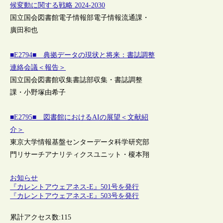
候変動に関する戦略 2024-2030
国立国会図書館電子情報部電子情報流通課・
廣田和也
■E2794■ 典拠データの現状と将来：書誌調整
連絡会議＜報告＞
国立国会図書館収集書誌部収集・書誌調整
課・小野塚由希子
■E2795■ 図書館におけるAIの展望＜文献紹
介＞
東京大学情報基盤センターデータ科学研究部
門リサーチアナリティクスユニット・榎本翔
お知らせ
『カレントアウェアネス-E』501号を発行
『カレントアウェアネス-E』503号を発行
累計アクセス数:
115