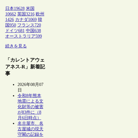
日本
19628
米国
10662
英国
3216
欧州
1426
カナダ
1069
韓
国
950
フランス
720
ドイツ
681
中国
638
オーストラリア
599
続きを見る
「カレントアウェ
アネス-R」新着記
事
2026年08月07
日
令和8年熊本
地震による文
化財等の被害
が83件に（8
月6日時点）
名古屋市、名
古屋城の現天
守閣の記録を