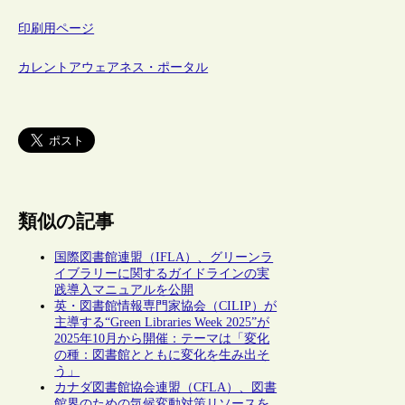
印刷用ページ
カレントアウェアネス・ポータル
類似の記事
国際図書館連盟（IFLA）、グリーンラ
イブラリーに関するガイドラインの実
践導入マニュアルを公開
英・図書館情報専門家協会（CILIP）が
主導する“Green Libraries Week 2025”が
2025年10月から開催：テーマは「変化
の種：図書館とともに変化を生み出そ
う」
カナダ図書館協会連盟（CFLA）、図書
館界のための気候変動対策リソースを