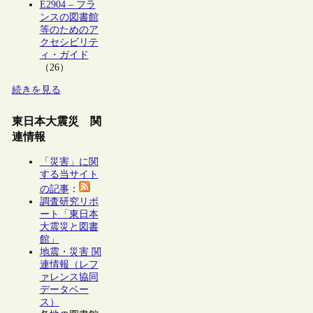
E2904 – フラ
ンスの図書館
等のためのア
クセシビリテ
ィ・ガイド
（26）
続きを見る
東日本大震災 関
連情報
「災害」に関
する当サイト
の記事
：
調査研究リポ
ート「東日本
大震災と図書
館」
地震・災害 関
連情報（レフ
ァレンス協同
データベー
ス）