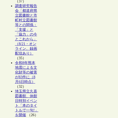
（37）
調査研究報告
会「都道府県
立図書館と市
町村立図書館
等との関係：
「支援」と
「協力」の今
とこれから」
（8/21・オン
ライン、録画
配信あり）
（35）
令和8年熊本
地震による文
化財等の被害
が83件に（8
月6日時点）
（32）
埼玉県立久喜
図書館、休館
日特別イベン
ト「本のタイ
トルで一句!」
を開催
（26）