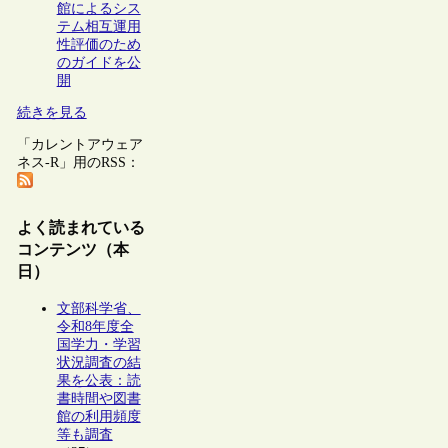
館によるシス
テム相互運用
性評価のため
のガイドを公
開
続きを見る
「カレントアウェア
ネス-R」用のRSS：
よく読まれている
コンテンツ（本
日）
文部科学省、
令和8年度全
国学力・学習
状況調査の結
果を公表：読
書時間や図書
館の利用頻度
等も調査