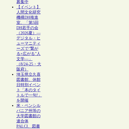
募集中
【イベント】
人間文化研究
機構DH推進
室、「第5回
DH若手の会
（2026夏）―
デジタル・ヒ
ューマニティ
ーズで“繋が
る×広がる”人
文学―」
（8/24-25・大
阪府）
埼玉県立久喜
図書館、休館
日特別イベン
ト「本のタイ
トルで一句!」
を開催
米・ペンシル
バニア州等の
大学図書館の
連合体
PALCI、図書