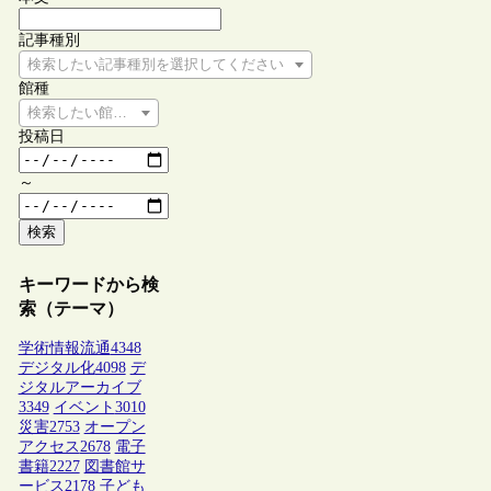
記事種別
検索したい記事種別を選択してください
館種
検索したい館種を選択してください
投稿日
～
検索
キーワードから検
索（テーマ）
学術情報流通
4348
デジタル化
4098
デ
ジタルアーカイブ
3349
イベント
3010
災害
2753
オープン
アクセス
2678
電子
書籍
2227
図書館サ
ービス
2178
子ども