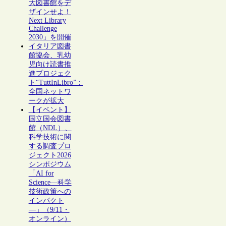
大図書館をデ
ザインせよ！
Next Library
Challenge
2030」を開催
イタリア図書
館協会、乳幼
児向け読書推
進プロジェク
ト“TuttInLibro”：
全国ネットワ
ークが拡大
【イベント】
国立国会図書
館（NDL）、
科学技術に関
する調査プロ
ジェクト2026
シンポジウム
「AI for
Science―科学
技術政策への
インパクト
―」（9/11・
オンライン）