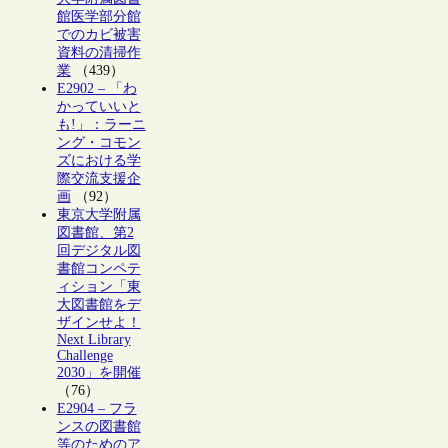
館医学部分館
でのカビ被害
資料の清掃作
業
（439）
E2902 – 「わ
かっていいと
も!」：ラーニ
ング・コモン
ズにおける学
際交流支援企
画
（92）
東京大学附属
図書館、第2
回デジタル図
書館コンペテ
ィション「東
大図書館をデ
ザインせよ！
Next Library
Challenge
2030」を開催
（76）
E2904 – フラ
ンスの図書館
等のためのア