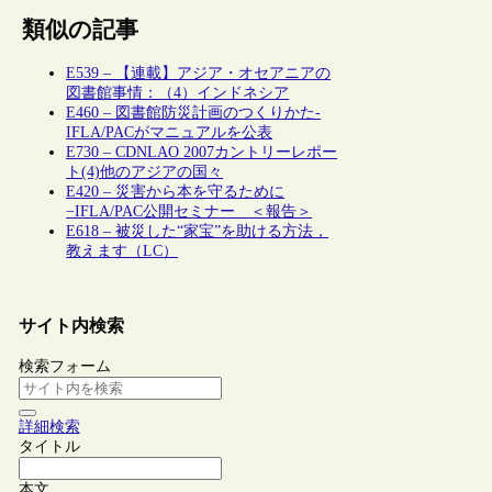
類似の記事
E539 – 【連載】アジア・オセアニアの
図書館事情：（4）インドネシア
E460 – 図書館防災計画のつくりかた-
IFLA/PACがマニュアルを公表
E730 – CDNLAO 2007カントリーレポー
ト(4)他のアジアの国々
E420 – 災害から本を守るために
−IFLA/PAC公開セミナー ＜報告＞
E618 – 被災した“家宝”を助ける方法，
教えます（LC）
サイト内検索
検索フォーム
詳細検索
タイトル
本文