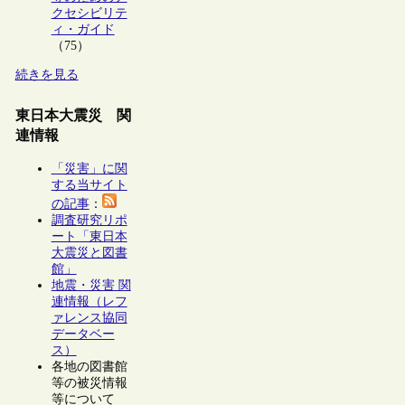
クセシビリテ
ィ・ガイド
（75）
続きを見る
東日本大震災 関
連情報
「災害」に関
する当サイト
の記事
：
調査研究リポ
ート「東日本
大震災と図書
館」
地震・災害 関
連情報（レフ
ァレンス協同
データベー
ス）
各地の図書館
等の被災情報
等について