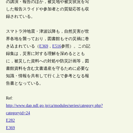
の講演・報告のほか，被災地や被災状況を写
した報告スライドや参加者との質疑応答も収
録されている。
スマトラ沖地震・津波以降も，自然災害が世
界各地を襲っており，図書館もその災禍に巻
き込まれている（
E369
，
E516
参照）。この記
録集は，災害に対する理解を深めるととも
に，被災した資料への対処や防災計画等，図
書館資料を含む文書遺産を守るために必要な
知識・情報を共有して行く上で参考となる報
告書となっている。
Ref:
http://www.dap.ndl.go.jp/ca/modules/series/category.php?
categoryid=24
E282
E369