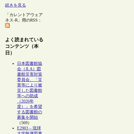
続きを見る
「カレントアウェア
ネス-R」用のRSS：
よく読まれている
コンテンツ（本
日）
日本図書館協
会（JLA）図
書館災害対策
委員会、「災
害等により被
災した図書館
等への助成
（2026年
度）」を希望
する図書館の
募集を開始
（569）
E2903 – 琉球
大学附属図書