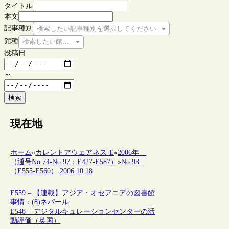
タイトル
本文
記事種別
検索したい記事種別を選択してください
館種
検索したい館種を選択してください
投稿日
～
検索
現在地
ホーム
»
カレントアウェアネス-E
»
2006年
（通号No.74-No.97：E427-E587）
»
No.93
（E555-E560） 2006.10.18
E559 – 【連載】アジア・オセアニアの図書館
事情：(8)ネパール
E548 – デジタルキュレーションセンターの活
動評価（英国）