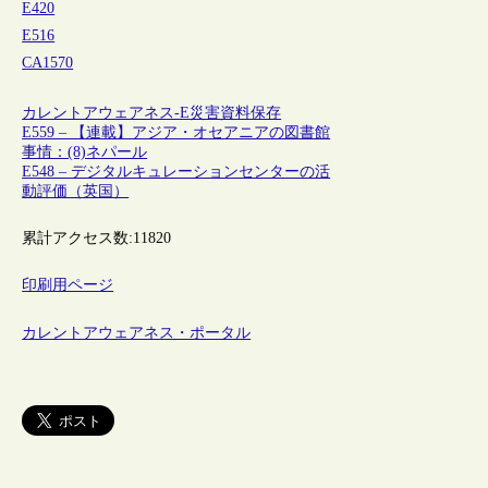
E420
E516
CA1570
カレントアウェアネス-E
災害
資料保存
E559 – 【連載】アジア・オセアニアの図書館
事情：(8)ネパール
E548 – デジタルキュレーションセンターの活
動評価（英国）
累計アクセス数:
11820
印刷用ページ
カレントアウェアネス・ポータル