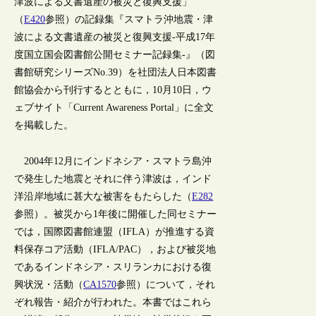
津波による文書遺産の被災と復興支援」
（
E420
参照）の記録集『スマトラ沖地震・津
波による文書遺産の被災と復興支援‐平成17年
度国立国会図書館公開セミナー記録集‐』（図
書館研究シリーズNo.39）を社団法人日本図書
館協会から刊行するとともに，10月10日，ウ
ェブサイト「Current Awareness Portal」に全文
を掲載した。
2004年12月にインドネシア・スマトラ島沖
で発生した地震とそれに伴う津波は，インド
洋沿岸地域に甚大な被害をもたらした（
E282
参照）。被災から1年後に開催した同セミナー
では，国際図書館連盟（IFLA）が推進する資
料保存コア活動（IFLA/PAC），および被災地
であるインドネシア・スリランカにおける復
興状況・活動（
CA1570
参照）について，それ
ぞれ報告・紹介が行われた。本書ではこれら