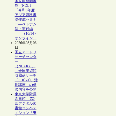
国立国会図書
館（NDL）
「令和8年度
アジア資料書
誌作成セミナ
ー―ベトナム
語・実践編
―」（10/14・
オンライン）
2026年08月06
日
国立アートリ
サーチセンタ
ー
（NCAR）、
「全国美術館
収蔵品サーチ
「SHŪZŌ」活
用講座」の鼎
談内容を公開
東京大学附属
図書館、第2
回デジタル図
書館コンペテ
ィション「東