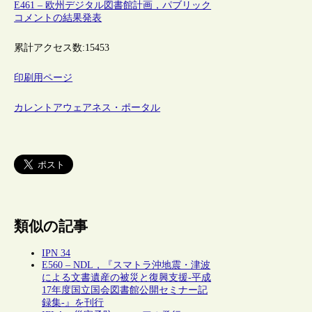
E461 – 欧州デジタル図書館計画，パブリック
コメントの結果発表
累計アクセス数:
15453
印刷用ページ
カレントアウェアネス・ポータル
類似の記事
IPN 34
E560 – NDL，『スマトラ沖地震・津波
による文書遺産の被災と復興支援‐平成
17年度国立国会図書館公開セミナー記
録集‐』を刊行