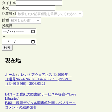
タイトル
本文
記事種別
検索したい記事種別を選択してください
館種
検索したい館種を選択してください
投稿日
～
検索
現在地
ホーム
»
カレントアウェアネス-E
»
2006年
（通号No.74-No.97：E427-E587）
»
No.79
（E460-E466） 2006.03.22
E471 – 21世紀の図書館サービスを提案−“Love
Libraries”
E461 – 欧州デジタル図書館計画，パブリック
コメントの結果発表