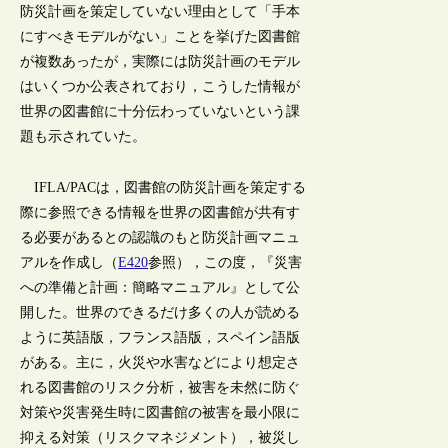
防災計画を策定していない理由として「手本
にすべきモデルがない」ことを挙げた図書館
が複数あったが，実際には防災計画のモデル
はいくつか公表されており，こうした情報が
世界の図書館に十分伝わっていないという課
題も示されていた。
IFLA/PACは，図書館の防災計画を策定する
際に参照できる情報を世界の図書館が共有す
る必要があるとの認識のもと防災計画マニュ
アルを作成し（
E420
参照），この度，『災害
への準備と計画：簡略マニュアル』として公
開した。世界のできるだけ多くの人が読める
ように英語版，フランス語版，スペイン語版
がある。主に，火災や水害などにより想定さ
れる図書館のリスク分析，被害を未然に防ぐ
対策や災害発生時に図書館の被害を最小限に
抑える対策（リスクマネジメント），被災し