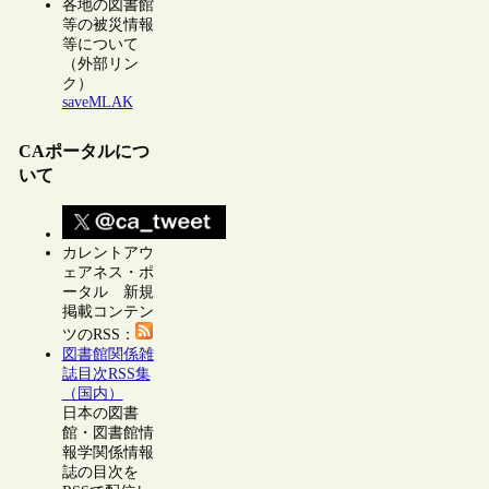
各地の図書館
等の被災情報
等について
（外部リン
ク）
saveMLAK
CAポータルにつ
いて
カレントアウ
ェアネス・ポ
ータル 新規
掲載コンテン
ツのRSS：
図書館関係雑
誌目次RSS集
（国内）
日本の図書
館・図書館情
報学関係情報
誌の目次を