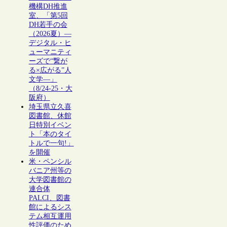
機構DH推進
室、「第5回
DH若手の会
（2026夏）―
デジタル・ヒ
ューマニティ
ーズで“繋が
る×広がる”人
文学―」
（8/24-25・大
阪府）
埼玉県立久喜
図書館、休館
日特別イベン
ト「本のタイ
トルで一句!」
を開催
米・ペンシル
バニア州等の
大学図書館の
連合体
PALCI、図書
館によるシス
テム相互運用
性評価のため