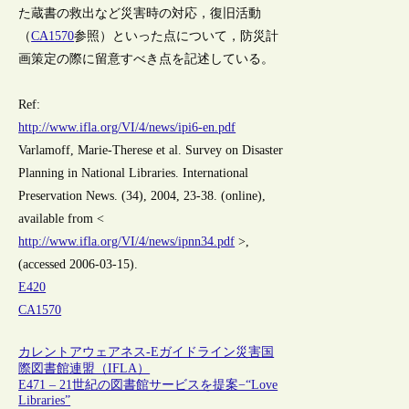
た蔵書の救出など災害時の対応，復旧活動
（
CA1570
参照）といった点について，防災計
画策定の際に留意すべき点を記述している。
Ref:
http://www.ifla.org/VI/4/news/ipi6-en.pdf
Varlamoff, Marie-Therese et al. Survey on Disaster
Planning in National Libraries. International
Preservation News. (34), 2004, 23-38. (online),
available from <
http://www.ifla.org/VI/4/news/ipnn34.pdf
>,
(accessed 2006-03-15).
E420
CA1570
カレントアウェアネス-E
ガイドライン
災害
国
際図書館連盟（IFLA）
E471 – 21世紀の図書館サービスを提案−“Love
Libraries”