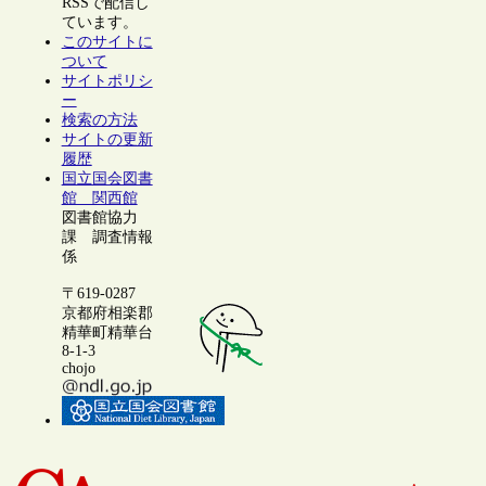
RSSで配信し
ています。
このサイトに
ついて
サイトポリシ
ー
検索の方法
サイトの更新
履歴
国立国会図書
館 関西館
図書館協力
課 調査情報
係
〒619-0287
京都府相楽郡
精華町精華台
8-1-3
chojo