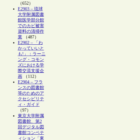
（652）
E2903 – 琉球
大学附属図書
館医学部分館
でのカビ被害
資料の清掃作
業
（487）
E2902 – 「わ
かっていいと
も!」：ラーニ
ング・コモン
ズにおける学
際交流支援企
画
（112）
E2904 – フラ
ンスの図書館
等のためのア
クセシビリテ
ィ・ガイド
（97）
東京大学附属
図書館、第2
回デジタル図
書館コンペテ
ィション「東