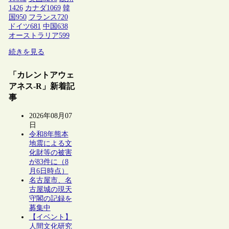
1426
カナダ
1069
韓
国
950
フランス
720
ドイツ
681
中国
638
オーストラリア
599
続きを見る
「カレントアウェ
アネス-R」新着記
事
2026年08月07
日
令和8年熊本
地震による文
化財等の被害
が83件に（8
月6日時点）
名古屋市、名
古屋城の現天
守閣の記録を
募集中
【イベント】
人間文化研究