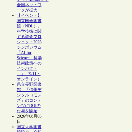
全国ネットワ
ークが拡大
【イベント】
国立国会図書
館（NDL）、
科学技術に関
する調査プロ
ジェクト2026
シンポジウム
「AI for
Science―科学
技術政策への
インパクト
―」（9/11・
オンライン）
県立長野図書
館、「信州デ
ジタルコモン
ズ」のコンテ
ンツにDOIの
付与を開始
2026年08月05
日
国立大学図書