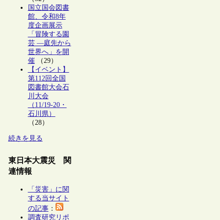
国立国会図書
館、令和8年
度企画展示
「冒険する園
芸 ―庭先から
世界へ」を開
催
（29）
【イベント】
第112回全国
図書館大会石
川大会
（11/19-20・
石川県）
（28）
続きを見る
東日本大震災 関
連情報
「災害」に関
する当サイト
の記事
：
調査研究リポ