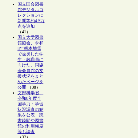
国立国会図書
館デジタルコ
レクションに
新聞等約4.5万
点を追加
（41）
国立大学図書
館協会、令和
8年熊本地震
で被災した学
生・教職員に
向けた、同協
会会員館の支
援状況をまと
めたページを
公開
（38）
文部科学省、
令和8年度全
国学力・学習
状況調査の結
果を公表：読
書時間や図書
館の利用頻度
等も調査
（32）