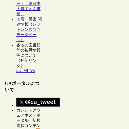
ート「東日本
大震災と図書
館」
地震・災害 関
連情報（レフ
ァレンス協同
データベー
ス）
各地の図書館
等の被災情報
等について
（外部リン
ク）
saveMLAK
CAポータルにつ
いて
カレントアウ
ェアネス・ポ
ータル 新規
掲載コンテン