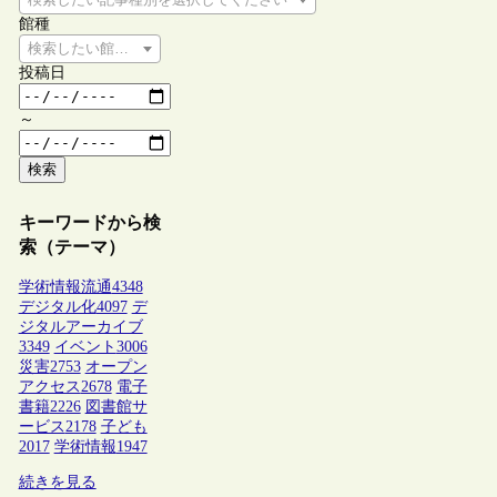
館種
検索したい館種を選択してください
投稿日
～
検索
キーワードから検
索（テーマ）
学術情報流通
4348
デジタル化
4097
デ
ジタルアーカイブ
3349
イベント
3006
災害
2753
オープン
アクセス
2678
電子
書籍
2226
図書館サ
ービス
2178
子ども
2017
学術情報
1947
続きを見る