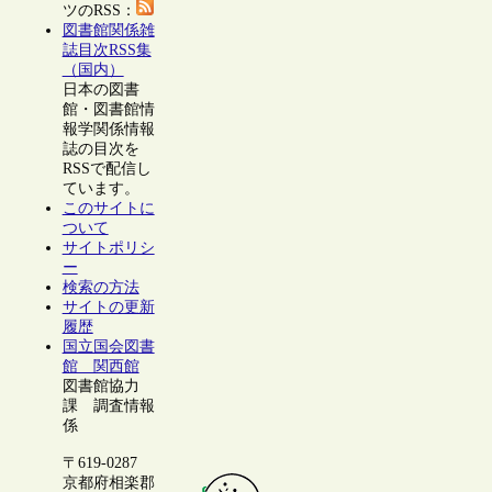
ツのRSS：
図書館関係雑
誌目次RSS集
（国内）
日本の図書
館・図書館情
報学関係情報
誌の目次を
RSSで配信し
ています。
このサイトに
ついて
サイトポリシ
ー
検索の方法
サイトの更新
履歴
国立国会図書
館 関西館
図書館協力
課 調査情報
係
〒619-0287
京都府相楽郡