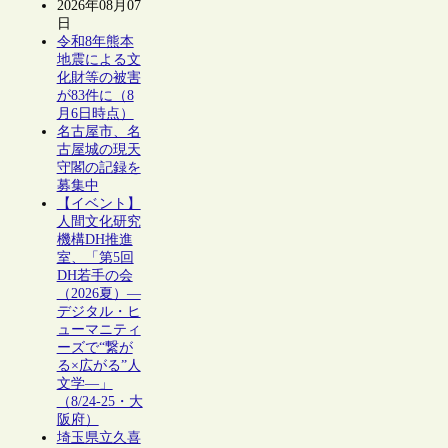
2026年08月07
日
令和8年熊本
地震による文
化財等の被害
が83件に（8
月6日時点）
名古屋市、名
古屋城の現天
守閣の記録を
募集中
【イベント】
人間文化研究
機構DH推進
室、「第5回
DH若手の会
（2026夏）―
デジタル・ヒ
ューマニティ
ーズで“繋が
る×広がる”人
文学―」
（8/24-25・大
阪府）
埼玉県立久喜