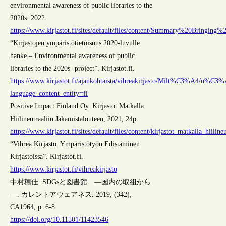
environmental awareness of public libraries to the
2020s. 2022.
https://www.kirjastot.fi/sites/default/files/content/Summary%20Brin
“Kirjastojen ympäristötietoisuus 2020-luvulle
hanke – Environmental awareness of public
libraries to the 2020s -project”. Kirjastot.fi.
https://www.kirjastot.fi/ajankohtaista/vihreakirjasto/Milt%C3%A4/n
language_content_entity=fi
Positive Impact Finland Oy. Kirjastot Matkalla
Hiilineutraaliin Jakamistalouteen, 2021, 24p.
https://www.kirjastot.fi/sites/default/files/content/kirjastot_matkalla_hiilin
“Vihreä Kirjasto: Ympäristötyön Edistäminen
Kirjastoissa”. Kirjastot.fi.
https://www.kirjastot.fi/vihreakirjasto
中村穂佳. SDGsと図書館 ―国内の取組から
―. カレントアウェアネス. 2019, (342),
CA1964, p. 6-8.
https://doi.org/10.11501/11423546