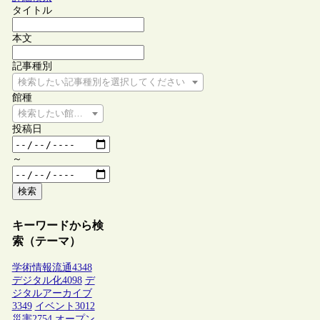
タイトル
本文
記事種別
検索したい記事種別を選択してください
館種
検索したい館種を選択してください
投稿日
～
検索
キーワードから検
索（テーマ）
学術情報流通
4348
デジタル化
4098
デ
ジタルアーカイブ
3349
イベント
3012
災害
2754
オープン