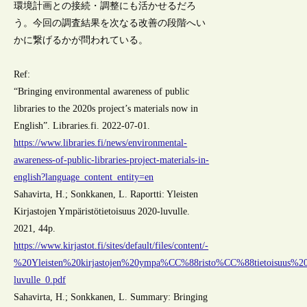
環境計画との接続・調整にも活かせるだろ
う。今回の調査結果を次なる改善の段階へい
かに繋げるかが問われている。
Ref:
“Bringing environmental awareness of public
libraries to the 2020s project’s materials now in
English”. Libraries.fi. 2022-07-01.
https://www.libraries.fi/news/environmental-
awareness-of-public-libraries-project-materials-in-
english?language_content_entity=en
Sahavirta, H.; Sonkkanen, L. Raportti: Yleisten
Kirjastojen Ympäristötietoisuus 2020-luvulle.
2021, 44p.
https://www.kirjastot.fi/sites/default/files/content/-
%20Yleisten%20kirjastojen%20ympa%CC%88risto%CC%88tietoisuus%2
luvulle_0.pdf
Sahavirta, H.; Sonkkanen, L. Summary: Bringing