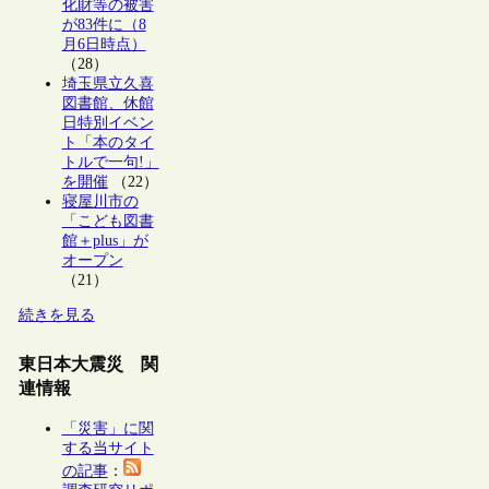
化財等の被害
が83件に（8
月6日時点）
（28）
埼玉県立久喜
図書館、休館
日特別イベン
ト「本のタイ
トルで一句!」
を開催
（22）
寝屋川市の
「こども図書
館＋plus」が
オープン
（21）
続きを見る
東日本大震災 関
連情報
「災害」に関
する当サイト
の記事
：