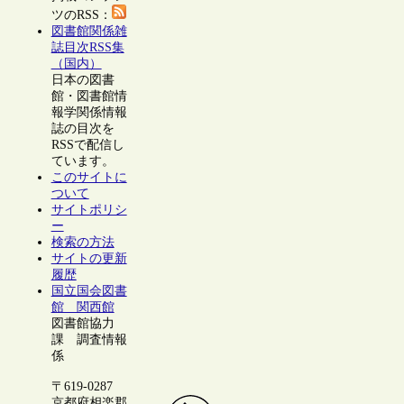
ツのRSS：
図書館関係雑
誌目次RSS集
（国内）
日本の図書
館・図書館情
報学関係情報
誌の目次を
RSSで配信し
ています。
このサイトに
ついて
サイトポリシ
ー
検索の方法
サイトの更新
履歴
国立国会図書
館 関西館
図書館協力
課 調査情報
係
〒619-0287
京都府相楽郡