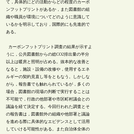
て，具体的にどの活動からどの程度のカーボ
ンフットプリントがあるか，また図書館の組
織や職員が環境についてどのように意識して
いるかを明示しており，国際的にも先進的で
ある。
カーボンフットプリント調査の結果が示すよ
うに，公共図書館からの総CO2排出量の半分
以上は暖房と照明が占める。抜本的な改善と
なると，施設・設備の改修や，使用するエネ
ルギーの契約見直し等をともなう。しかしな
がら，報告書でも触れられているが，多くの
場合，図書館の現場の判断で実行することは
不可能で，行政の他部署や市区町村議会との
議論を経て決定する。今回行われた調査とそ
の報告書は，図書館外の組織や他部署と議論
を進める際に具体的なエビデンスとして活用
していける可能性がある。また自治体全体の