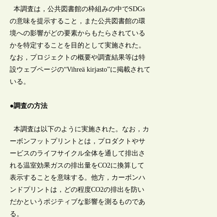
本調査は，公共図書館の枠組みの中でSDGs
の意味を提示すること，また公共図書館の環
境への影響がどの要素からもたらされている
かを特定することを目的として実施された。
なお，プロジェクトの概要や調査結果等は特
設ウェブページの“Vihreä kirjasto”に掲載されて
いる。
●調査の方法
本調査は以下のように実施された。なお，カ
ーボンフットプリントとは，プロダクトやサ
ービスのライフサイクル全体を通して排出さ
れる温室効果ガスの排出量をCO2に換算して
表示することを意味する。他方，カーボンハ
ンドプリントは，どの程度CO2の排出を防い
だかというポジティブな影響を測るものであ
る。