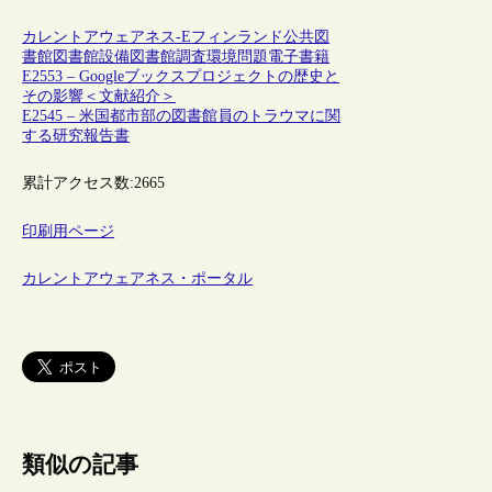
カレントアウェアネス-E
フィンランド
公共図
書館
図書館設備
図書館調査
環境問題
電子書籍
E2553 – Googleブックスプロジェクトの歴史と
その影響＜文献紹介＞
E2545 – 米国都市部の図書館員のトラウマに関
する研究報告書
累計アクセス数:
2665
印刷用ページ
カレントアウェアネス・ポータル
類似の記事