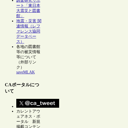
調査研究リポ
ート「東日本
大震災と図書
館」
地震・災害 関
連情報（レフ
ァレンス協同
データベー
ス）
各地の図書館
等の被災情報
等について
（外部リン
ク）
saveMLAK
CAポータルにつ
いて
カレントアウ
ェアネス・ポ
ータル 新規
掲載コンテン