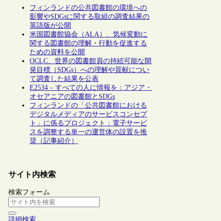
フィンランドの公共図書館の環境への
影響やSDGsに関する取組の調査結果の
英語版が公開
米国図書館協会（ALA）、気候変動に
関する図書館の理解・行動を促進する
ための資料を公開
OCLC、世界の図書館員の持続可能な開
発目標（SDGs）への理解や貢献につい
て調査した結果を公表
E2534 – すべての人に情報を：アジア・
オセアニアの図書館とSDGs
フィンランドの「公共図書館における
デジタルメディアのサービスコンセプ
ト」に係るプロジェクト：電子サービ
スを調整する単一の運営体の設置を推
奨（記事紹介）
サイト内検索
検索フォーム
詳細検索