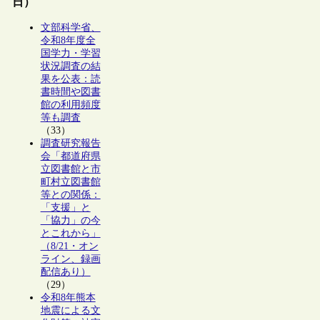
日）
文部科学省、
令和8年度全
国学力・学習
状況調査の結
果を公表：読
書時間や図書
館の利用頻度
等も調査
（33）
調査研究報告
会「都道府県
立図書館と市
町村立図書館
等との関係：
「支援」と
「協力」の今
とこれから」
（8/21・オン
ライン、録画
配信あり）
（29）
令和8年熊本
地震による文