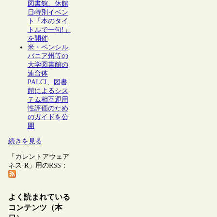
図書館、休館
日特別イベン
ト「本のタイ
トルで一句!」
を開催
米・ペンシル
バニア州等の
大学図書館の
連合体
PALCI、図書
館によるシス
テム相互運用
性評価のため
のガイドを公
開
続きを見る
「カレントアウェア
ネス-R」用のRSS：
よく読まれている
コンテンツ（本