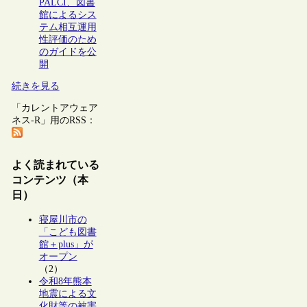
PALCI、図書
館によるシス
テム相互運用
性評価のため
のガイドを公
開
続きを見る
「カレントアウェア
ネス-R」用のRSS：
よく読まれている
コンテンツ（本
日）
寝屋川市の
「こども図書
館＋plus」が
オープン
（2）
令和8年熊本
地震による文
化財等の被害