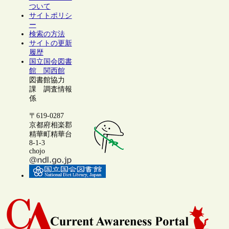
ついて
サイトポリシ
ー
検索の方法
サイトの更新
履歴
国立国会図書
館 関西館
図書館協力
課 調査情報
係
〒619-0287
京都府相楽郡
精華町精華台
8-1-3
chojo