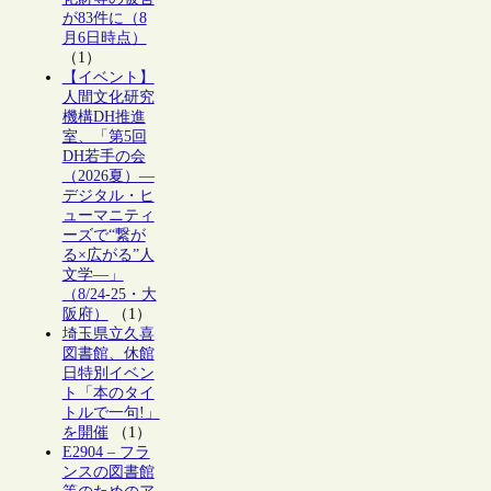
が83件に（8
月6日時点）
（1）
【イベント】
人間文化研究
機構DH推進
室、「第5回
DH若手の会
（2026夏）―
デジタル・ヒ
ューマニティ
ーズで“繋が
る×広がる”人
文学―」
（8/24-25・大
阪府）
（1）
埼玉県立久喜
図書館、休館
日特別イベン
ト「本のタイ
トルで一句!」
を開催
（1）
E2904 – フラ
ンスの図書館