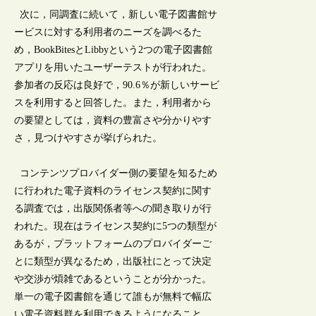
次に，同調査に続いて，新しい電子図書館サ
ービスに対する利用者のニーズを調べるた
め，BookBitesとLibbyという2つの電子図書館
アプリを用いたユーザーテストが行われた。
参加者の反応は良好で，90.6％が新しいサービ
スを利用すると回答した。また，利用者から
の要望としては，資料の豊富さや分かりやす
さ，見つけやすさが挙げられた。
コンテンツプロバイダー側の要望を知るため
に行われた電子資料のライセンス契約に関す
る調査では，出版関係者等への聞き取りが行
われた。現在はライセンス契約に5つの類型が
あるが，プラットフォームのプロバイダーご
とに類型が異なるため，出版社にとって決定
や交渉が煩雑であるということが分かった。
単一の電子図書館を通じて誰もが無料で幅広
い電子資料群を利用できるようになること