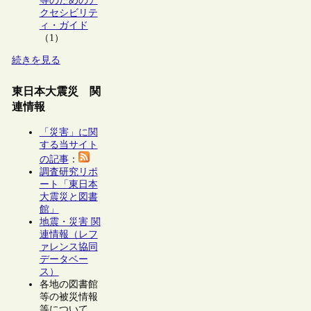
等のためのア
クセシビリテ
ィ・ガイド
（1）
続きを見る
東日本大震災 関
連情報
「災害」に関
する当サイト
の記事
：
調査研究リポ
ート「東日本
大震災と図書
館」
地震・災害 関
連情報（レフ
ァレンス協同
データベー
ス）
各地の図書館
等の被災情報
等について