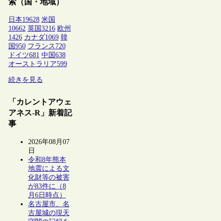
索（国・地域）
日本
19628
米国
10662
英国
3216
欧州
1426
カナダ
1069
韓
国
950
フランス
720
ドイツ
681
中国
638
オーストラリア
599
続きを見る
「カレントアウェ
アネス-R」新着記
事
2026年08月07
日
令和8年熊本
地震による文
化財等の被害
が83件に（8
月6日時点）
名古屋市、名
古屋城の現天