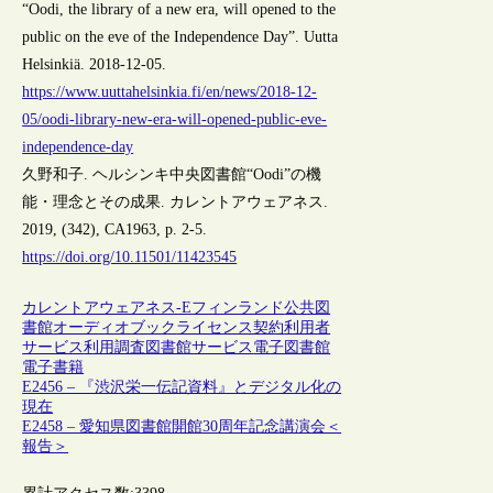
“Oodi, the library of a new era, will opened to the
public on the eve of the Independence Day”. Uutta
Helsinkiä. 2018-12-05.
https://www.uuttahelsinkia.fi/en/news/2018-12-
05/oodi-library-new-era-will-opened-public-eve-
independence-day
久野和子. ヘルシンキ中央図書館“Oodi”の機
能・理念とその成果. カレントアウェアネス.
2019, (342), CA1963, p. 2-5.
https://doi.org/10.11501/11423545
カレントアウェアネス-E
フィンランド
公共図
書館
オーディオブック
ライセンス契約
利用者
サービス
利用調査
図書館サービス
電子図書館
電子書籍
E2456 – 『渋沢栄一伝記資料』とデジタル化の
現在
E2458 – 愛知県図書館開館30周年記念講演会＜
報告＞