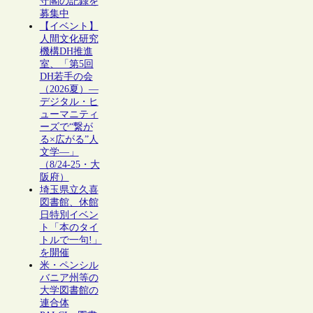
守閣の記録を
募集中
【イベント】
人間文化研究
機構DH推進
室、「第5回
DH若手の会
（2026夏）―
デジタル・ヒ
ューマニティ
ーズで“繋が
る×広がる”人
文学―」
（8/24-25・大
阪府）
埼玉県立久喜
図書館、休館
日特別イベン
ト「本のタイ
トルで一句!」
を開催
米・ペンシル
バニア州等の
大学図書館の
連合体