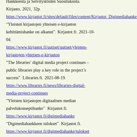
Hankkeesta ja Selvitystöiden Suosituksista.
Kirjasto, 2021, 32p.
https://www.kirjastot.fi/sites/default/files/content/Kirjastot_Digimediahan
“Yleisten kirjastojen yhteisen e-kirjaston
kehittämishanke on alkanut”. Kirjastot.fi. 2021-10-
04.
https://www.kirjastot.fi/uutiset/uutiset/yleisten-
kirjastojen-yhteisen-e-kirjaston
“The libraries’ digital media project continues –
public libraries play a key role in the project’s
success”. Libraries.fi. 2021-08-19.
https://www.libraries.fi/news/libraries-digital-
media-project-continues
“Yleisten kirjastojen digitaalisen median
palvelukonseptihanke”. Kirjastot.fi.
https://www.kirjastot.fi/digimediahanke
“Digimediahankkeen tulokset”. Kirjastot.fi.
https://www.kirjastot.fi/digimediahanke/tulokset