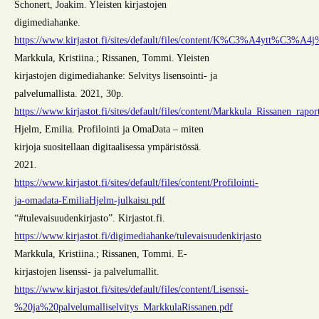
Schonert, Joakim. Yleisten kirjastojen
digimediahanke.
https://www.kirjastot.fi/sites/default/files/content/K%C3%A4ytt%C3%A
Markkula, Kristiina.; Rissanen, Tommi. Yleisten
kirjastojen digimediahanke: Selvitys lisensointi- ja
palvelumallista. 2021, 30p.
https://www.kirjastot.fi/sites/default/files/content/Markkula_Rissanen_raport
Hjelm, Emilia. Profilointi ja OmaData – miten
kirjoja suositellaan digitaalisessa ympäristössä.
2021.
https://www.kirjastot.fi/sites/default/files/content/Profilointi-
ja-omadata-EmiliaHjelm-julkaisu.pdf
“#tulevaisuudenkirjasto”. Kirjastot.fi.
https://www.kirjastot.fi/digimediahanke/tulevaisuudenkirjasto
Markkula, Kristiina.; Rissanen, Tommi. E-
kirjastojen lisenssi- ja palvelumallit.
https://www.kirjastot.fi/sites/default/files/content/Lisenssi-
%20ja%20palvelumalliselvitys_MarkkulaRissanen.pdf