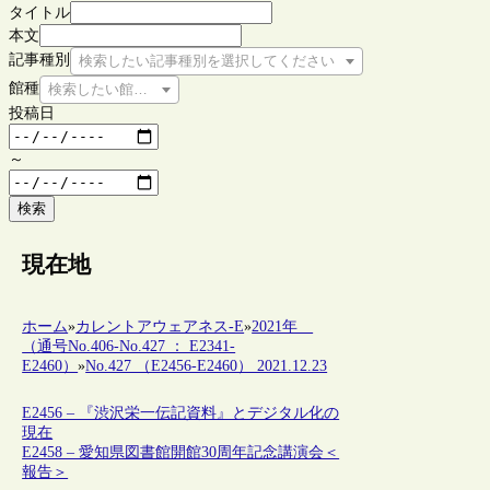
タイトル
本文
記事種別
検索したい記事種別を選択してください
館種
検索したい館種を選択してください
投稿日
～
検索
現在地
ホーム
»
カレントアウェアネス-E
»
2021年
（通号No.406-No.427 ： E2341-
E2460）
»
No.427 （E2456-E2460） 2021.12.23
E2456 – 『渋沢栄一伝記資料』とデジタル化の
現在
E2458 – 愛知県図書館開館30周年記念講演会＜
報告＞