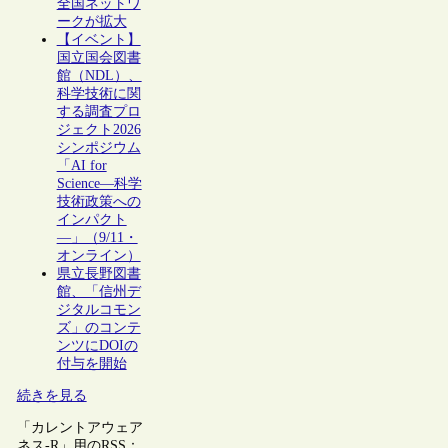
全国ネットワ
ークが拡大
【イベント】
国立国会図書
館（NDL）、
科学技術に関
する調査プロ
ジェクト2026
シンポジウム
「AI for
Science―科学
技術政策への
インパクト
―」（9/11・
オンライン）
県立長野図書
館、「信州デ
ジタルコモン
ズ」のコンテ
ンツにDOIの
付与を開始
続きを見る
「カレントアウェア
ネス-R」用のRSS：