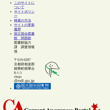
このサイトに
ついて
サイトポリシ
ー
検索の方法
サイトの更新
履歴
国立国会図書
館 関西館
図書館協力
課 調査情報
係
〒619-0287
京都府相楽郡
精華町精華台
8-1-3
chojo