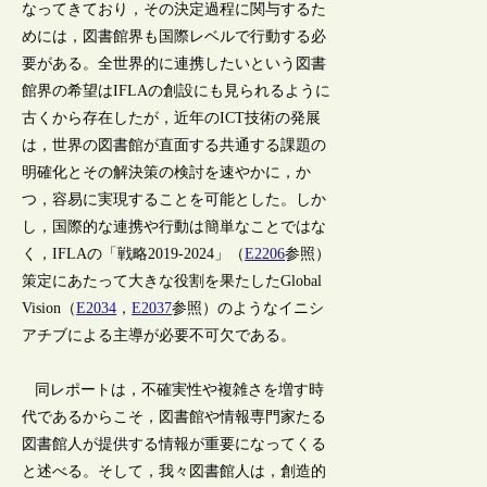
なってきており，その決定過程に関与するた
めには，図書館界も国際レベルで行動する必
要がある。全世界的に連携したいという図書
館界の希望はIFLAの創設にも見られるように
古くから存在したが，近年のICT技術の発展
は，世界の図書館が直面する共通する課題の
明確化とその解決策の検討を速やかに，か
つ，容易に実現することを可能とした。しか
し，国際的な連携や行動は簡単なことではな
く，IFLAの「戦略2019-2024」（
E2206
参照）
策定にあたって大きな役割を果たしたGlobal
Vision（
E2034
，
E2037
参照）のようなイニシ
アチブによる主導が必要不可欠である。
同レポートは，不確実性や複雑さを増す時
代であるからこそ，図書館や情報専門家たる
図書館人が提供する情報が重要になってくる
と述べる。そして，我々図書館人は，創造的