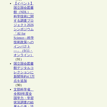
【イベント】
国立国会図書
館（NDL）、
科学技術に関
する調査プロ
ジェクト2026
シンポジウム
「AI for
Science―科学
技術政策への
インパクト
―」（9/11・
オンライン）
（91）
国立国会図書
館デジタルコ
レクションに
新聞等約4.5万
点を追加
（90）
文部科学省、
令和8年度全
国学力・学習
状況調査の結
果を公表：読