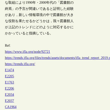
な取組により1990年・2000年代の「図書館の
終焉」の予言が間違いであると証明した経験
があり，新しい情報環境の中で図書館が大き
な役割を果たせるかどうかは，我々図書館人
が上記のトレンドにどのように対応するかに
かかっていると指摘している。
Ref:
https://www.ifla.org/node/92721
https://trends.ifla.org/files/trends/assets/documents/ifla_trend_report_2019.
https://trends.ifla.org/
E1474
E2205
E1763
E2206
E2034
E2037
CA1964