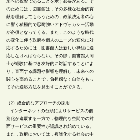
来への投資であることを示す必要がある。そ
のためには，図書館は，その多様な社会的貢
献を理解してもらうための，政策決定者の心
に響く積極的で忍耐強いアドヴォカシー活動
が必須となってくる。また，このような時代
の変化に伴う政府や個人のニーズの変化に対
応するためには，図書館人は新しい枠組に適
応しなければならない。その際，図書館人同
士が経験に基づき友好的に対話することによ
り，直面する課題や影響を理解し，未来への
関心を高めることで，負担感なく自信をもっ
てその適応方法を見出すことができる。
（2）総合的なアプローチの採用
インターネットの台頭によりサービスの個
別化が進展する一方で，物理的な空間での対
面サービスの重要性が認識され始めている。
また，政府においては，複雑化する社会の中