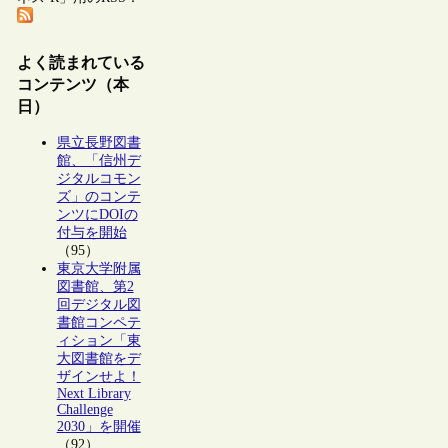
よく読まれている
コンテンツ（本
日）
県立長野図書
館、「信州デ
ジタルコモン
ズ」のコンテ
ンツにDOIの
付与を開始
（95）
東京大学附属
図書館、第2
回デジタル図
書館コンペテ
ィション「東
大図書館をデ
ザインせよ！
Next Library
Challenge
2030」を開催
（92）