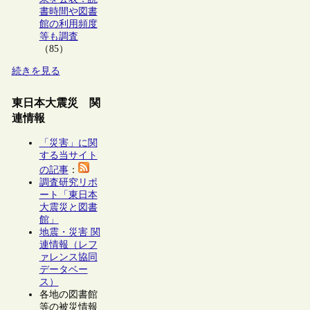
書時間や図書
館の利用頻度
等も調査
（85）
続きを見る
東日本大震災 関
連情報
「災害」に関
する当サイト
の記事
：
調査研究リポ
ート「東日本
大震災と図書
館」
地震・災害 関
連情報（レフ
ァレンス協同
データベー
ス）
各地の図書館
等の被災情報