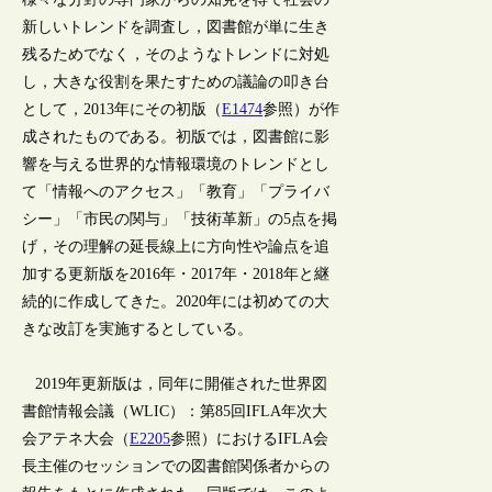
新しいトレンドを調査し，図書館が単に生き
残るためでなく，そのようなトレンドに対処
し，大きな役割を果たすための議論の叩き台
として，2013年にその初版（
E1474
参照）が作
成されたものである。初版では，図書館に影
響を与える世界的な情報環境のトレンドとし
て「情報へのアクセス」「教育」「プライバ
シー」「市民の関与」「技術革新」の5点を掲
げ，その理解の延長線上に方向性や論点を追
加する更新版を2016年・2017年・2018年と継
続的に作成してきた。2020年には初めての大
きな改訂を実施するとしている。
2019年更新版は，同年に開催された世界図
書館情報会議（WLIC）：第85回IFLA年次大
会アテネ大会（
E2205
参照）におけるIFLA会
長主催のセッションでの図書館関係者からの