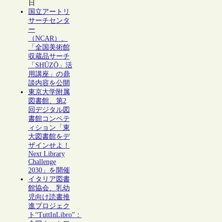
日
国立アートリ
サーチセンタ
ー
（NCAR）、
「全国美術館
収蔵品サーチ
「SHŪZŌ」活
用講座」の鼎
談内容を公開
東京大学附属
図書館、第2
回デジタル図
書館コンペテ
ィション「東
大図書館をデ
ザインせよ！
Next Library
Challenge
2030」を開催
イタリア図書
館協会、乳幼
児向け読書推
進プロジェク
ト“TuttInLibro”：