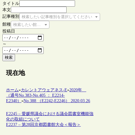
タイトル
本文
記事種別
検索したい記事種別を選択してください
館種
検索したい館種を選択してください
投稿日
～
検索
現在地
ホーム
»
カレントアウェアネス-E
»
2020年
（通号No.383-No.405 ： E2214-
E2340）
»
No.388 （E2242-E2246） 2020.03.26
E2245 – 愛媛県議会における議会図書室機能強
化の取組について
E2237 – 第28回京都図書館大会＜報告＞