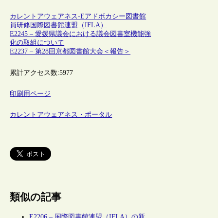
カレントアウェアネス-E
アドボカシー
図書館
員
研修
国際図書館連盟（IFLA）
E2245 – 愛媛県議会における議会図書室機能強
化の取組について
E2237 – 第28回京都図書館大会＜報告＞
累計アクセス数:
5977
印刷用ページ
カレントアウェアネス・ポータル
類似の記事
E2206 – 国際図書館連盟（IFLA）の新