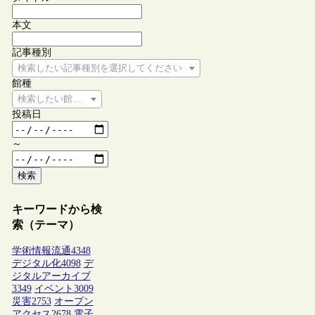
本文
記事種別
検索したい記事種別を選択してください
館種
検索したい館種を選択してください
投稿日
～
検索
キーワードから検
索（テーマ）
学術情報流通
4348
デジタル化
4098
デ
ジタルアーカイブ
3349
イベント
3009
災害
2753
オープン
アクセス
2678
電子