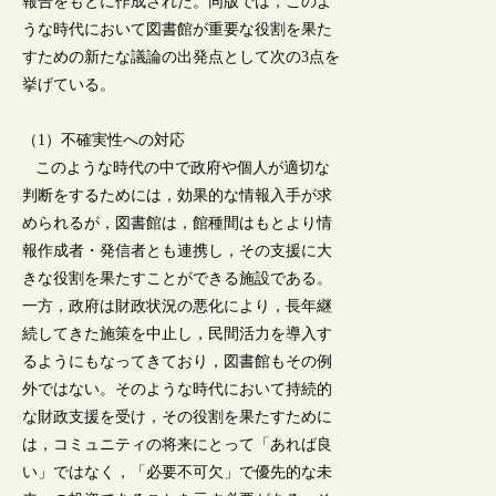
報告をもとに作成された。同版では，このよ
うな時代において図書館が重要な役割を果た
すための新たな議論の出発点として次の3点を
挙げている。
（1）不確実性への対応
このような時代の中で政府や個人が適切な
判断をするためには，効果的な情報入手が求
められるが，図書館は，館種間はもとより情
報作成者・発信者とも連携し，その支援に大
きな役割を果たすことができる施設である。
一方，政府は財政状況の悪化により，長年継
続してきた施策を中止し，民間活力を導入す
るようにもなってきており，図書館もその例
外ではない。そのような時代において持続的
な財政支援を受け，その役割を果たすために
は，コミュニティの将来にとって「あれば良
い」ではなく，「必要不可欠」で優先的な未