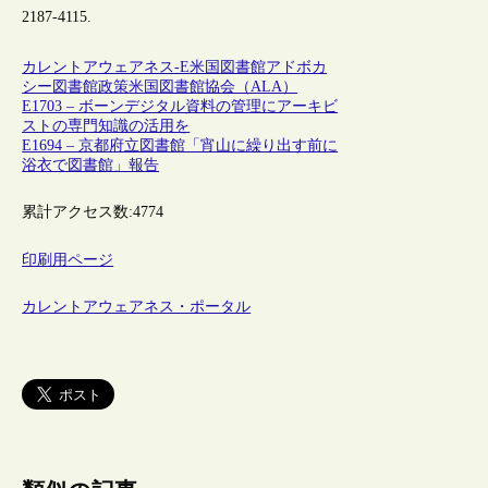
2187-4115.
カレントアウェアネス-E
米国
図書館
アドボカ
シー
図書館政策
米国図書館協会（ALA）
E1703 – ボーンデジタル資料の管理にアーキビ
ストの専門知識の活用を
E1694 – 京都府立図書館「宵山に繰り出す前に
浴衣で図書館」報告
累計アクセス数:
4774
印刷用ページ
カレントアウェアネス・ポータル