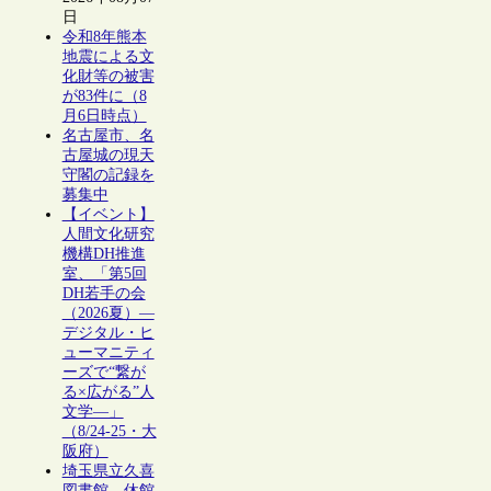
日
令和8年熊本
地震による文
化財等の被害
が83件に（8
月6日時点）
名古屋市、名
古屋城の現天
守閣の記録を
募集中
【イベント】
人間文化研究
機構DH推進
室、「第5回
DH若手の会
（2026夏）―
デジタル・ヒ
ューマニティ
ーズで“繋が
る×広がる”人
文学―」
（8/24-25・大
阪府）
埼玉県立久喜
図書館、休館