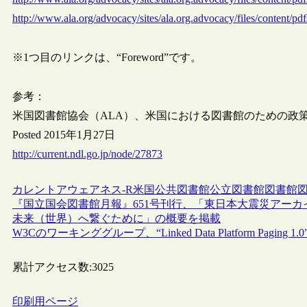
http://www.ala.org/advocacy/sites/ala.org.advocacy/files/content/p
※1つ目のリンクは、“Foreword”です。
参考：
米国図書館協会（ALA）、米国における図書館のための政
Posted 2015年1月27日
http://current.ndl.go.jp/node/27873
カレントアウェアネス-R
米国
公共図書館
公立図書館
図書館
『国立国会図書館月報』651号刊行、「東日本大震災アー
未来（世界）へ繋ぐために」の概要を掲載
W3Cのワーキンググループ、“Linked Data Platform Paging 1
累計アクセス数:
3025
印刷用ページ