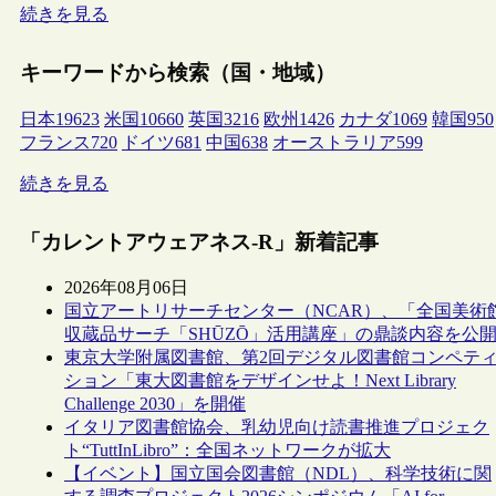
続きを見る
キーワードから検索（国・地域）
日本
19623
米国
10660
英国
3216
欧州
1426
カナダ
1069
韓国
950
フランス
720
ドイツ
681
中国
638
オーストラリア
599
続きを見る
「カレントアウェアネス-R」新着記事
2026年08月06日
国立アートリサーチセンター（NCAR）、「全国美術
収蔵品サーチ「SHŪZŌ」活用講座」の鼎談内容を公
東京大学附属図書館、第2回デジタル図書館コンペテ
ション「東大図書館をデザインせよ！Next Library
Challenge 2030」を開催
イタリア図書館協会、乳幼児向け読書推進プロジェク
ト“TuttInLibro”：全国ネットワークが拡大
【イベント】国立国会図書館（NDL）、科学技術に関