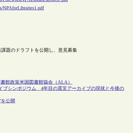
dfs/NPAforLibraries1.pdf
策課題のドラフトを公開し、意見募集
図書館政策
米国図書館協会（ALA）
カイブシンポジウム 4年目の震災アーカイブの現状と今後の
.0”を公開