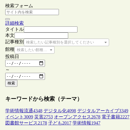
検索フォーム
詳細検索
タイトル
本文
記事種別
検索したい記事種別を選択してください
館種
検索したい館種を選択してください
投稿日
～
検索
キーワードから検索（テーマ）
学術情報流通
4348
デジタル化
4098
デジタルアーカイブ
3349
イベント
3009
災害
2753
オープンアクセス
2678
電子書籍
2227
図書館サービス
2178
子ども
2017
学術情報
1947