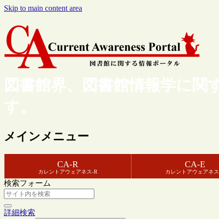
Skip to main content area
図書館界、図書館情報学に関
す。
メインメニュー
CA-R
CA-E
カレントアウェアネス-R
カレントアウェアネス
検索フォーム
詳細検索