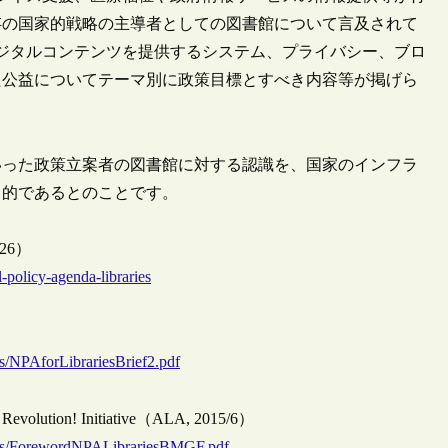
存の国家的戦略の主導者としての図書館について言及されて
ジタルコンテンツを提供するシステム、プライバシー、ブロ
た公益についてテーマ別に政策目標とすべき内容等が掲げら
いった政策立案者の図書館に対する認識を、国家のインフラ
目的であるとのことです。
6/26）
-policy-agenda-libraries
dfs/NPAforLibrariesBrief2.pdf
olution! Initiative（ALA, 2015/6）
t/pdfs/ForewordNPALibrariesBMGF.pdf