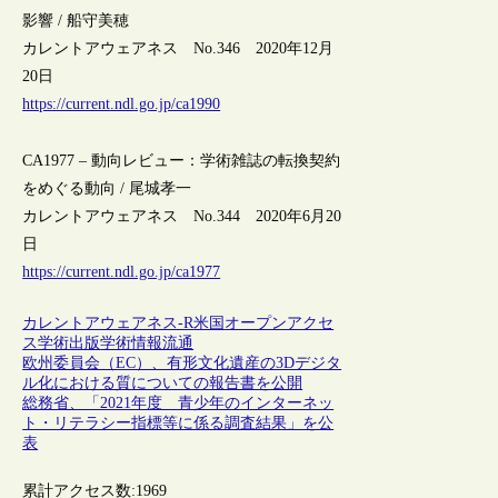
影響 / 船守美穂
カレントアウェアネス No.346 2020年12月
20日
https://current.ndl.go.jp/ca1990
CA1977 – 動向レビュー：学術雑誌の転換契約
をめぐる動向 / 尾城孝一
カレントアウェアネス No.344 2020年6月20
日
https://current.ndl.go.jp/ca1977
カレントアウェアネス-R
米国
オープンアクセ
ス
学術出版
学術情報流通
欧州委員会（EC）、有形文化遺産の3Dデジタ
ル化における質についての報告書を公開
総務省、「2021年度 青少年のインターネッ
ト・リテラシー指標等に係る調査結果」を公
表
累計アクセス数:
1969