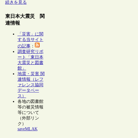
続きを見る
東日本大震災 関
連情報
「災害」に関
する当サイト
の記事
：
調査研究リポ
ート「東日本
大震災と図書
館」
地震・災害 関
連情報（レフ
ァレンス協同
データベー
ス）
各地の図書館
等の被災情報
等について
（外部リン
ク）
saveMLAK