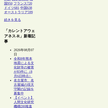
国
950
フランス
720
ドイツ
681
中国
638
オーストラリア
599
続きを見る
「カレントアウェ
アネス-R」新着記
事
2026年08月07
日
令和8年熊本
地震による文
化財等の被害
が83件に（8
月6日時点）
名古屋市、名
古屋城の現天
守閣の記録を
募集中
【イベント】
人間文化研究
機構DH推進