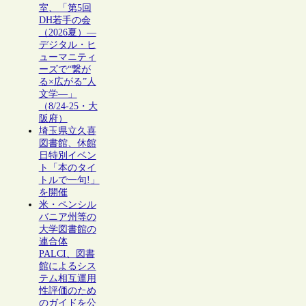
室、「第5回
DH若手の会
（2026夏）―
デジタル・ヒ
ューマニティ
ーズで“繋が
る×広がる”人
文学―」
（8/24-25・大
阪府）
埼玉県立久喜
図書館、休館
日特別イベン
ト「本のタイ
トルで一句!」
を開催
米・ペンシル
バニア州等の
大学図書館の
連合体
PALCI、図書
館によるシス
テム相互運用
性評価のため
のガイドを公