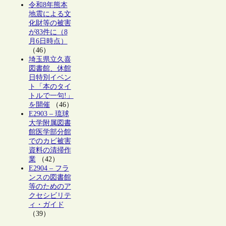
令和8年熊本
地震による文
化財等の被害
が83件に（8
月6日時点）
（46）
埼玉県立久喜
図書館、休館
日特別イベン
ト「本のタイ
トルで一句!」
を開催
（46）
E2903 – 琉球
大学附属図書
館医学部分館
でのカビ被害
資料の清掃作
業
（42）
E2904 – フラ
ンスの図書館
等のためのア
クセシビリテ
ィ・ガイド
（39）