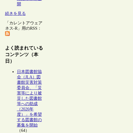
開
続きを見る
「カレントアウェア
ネス-R」用のRSS：
よく読まれている
コンテンツ（本
日）
日本図書館協
会（JLA）図
書館災害対策
委員会、「災
害等により被
災した図書館
等への助成
（2026年
度）」を希望
する図書館の
募集を開始
（64）