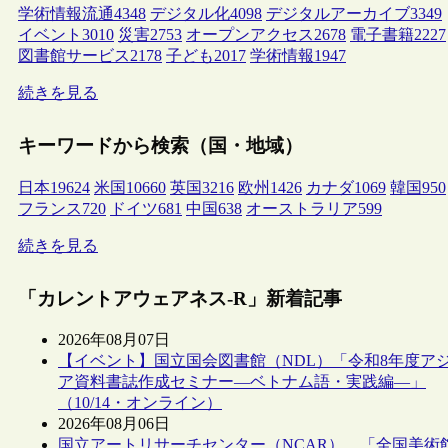
学術情報流通
4348
デジタル化
4098
デジタルアーカイブ
3349
イベント
3010
災害
2753
オープンアクセス
2678
電子書籍
2227
図書館サービス
2178
子ども
2017
学術情報
1947
続きを見る
キーワードから検索（国・地域）
日本
19624
米国
10660
英国
3216
欧州
1426
カナダ
1069
韓国
950
フランス
720
ドイツ
681
中国
638
オーストラリア
599
続きを見る
「カレントアウェアネス-R」新着記事
2026年08月07日
【イベント】国立国会図書館（NDL）「令和8年度ア
ア資料書誌作成セミナー―ベトナム語・実践編―」
（10/14・オンライン）
2026年08月06日
国立アートリサーチセンター（NCAR）、「全国美術