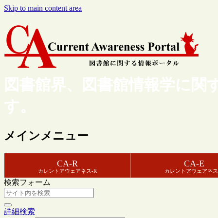
Skip to main content area
図書館界、図書館情報学に関
す。
メインメニュー
CA-R
CA-E
カレントアウェアネス-R
カレントアウェアネス
検索フォーム
詳細検索