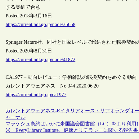
する契約で合意
Posted 2018年3月16日
https://current.ndl.go.jp/node/35658
Springer Nature社、同社と国家レベルで締結された転
Posted 2020年8月31日
https://current.ndl.go.jp/node/41872
CA1977 – 動向レビュー：学術雑誌の転換契約をめぐる動向
カレントアウェアネス No.344 2020.06.20
https://current.ndl.go.jp/ca1977
カレントアウェアネス-R
イタリア
オーストリア
オランダ
オ
ャーナル
マラケシュ条約はいかに米国議会図書館（LC）をより利用
米・EveryLibrary Institute、健康とリテラシーに関する報