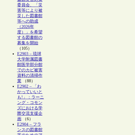
委員会、「災
害等により被
災した図書館
等への助成
（2026年
度）」を希望
する図書館の
募集を開始
（105）
E2903 – 琉球
大学附属図書
館医学部分館
でのカビ被害
資料の清掃作
業
（88）
E2902 – 「わ
かっていいと
も!」：ラーニ
ング・コモン
ズにおける学
際交流支援企
画
（6）
E2904 – フラ
ンスの図書館