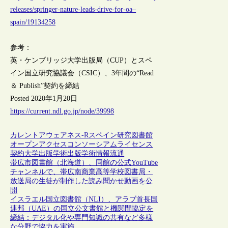
releases/springer-nature-leads-drive-for-oa–
spain/19134258
参考：
英・ケンブリッジ大学出版局（CUP）とスペ
イン国立研究協議会（CSIC）、3年間の“Read
＆ Publish”契約を締結
Posted 2020年1月20日
https://current.ndl.go.jp/node/39998
カレントアウェアネス-R
スペイン
研究図書館
オープンアクセス
コンソーシアム
ライセンス
契約
大学出版
学術出版
学術情報流通
帯広市図書館（北海道）、同館の公式YouTube
チャンネルで、帯広南商業高等学校図書局・
放送局の生徒が制作した読み聞かせ動画を公
開
イスラエル国立図書館（NLI）、アラブ首長国
連邦（UAE）の国立公文書館と機関間協定を
締結：デジタル化や専門知識の共有など多様
な分野で協力を実施