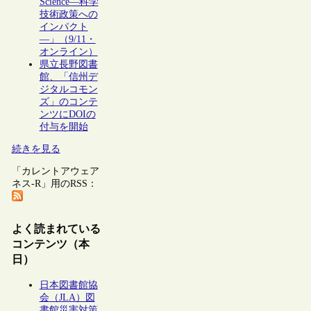
Science―科学
技術政策への
インパクト
―」（9/11・
オンライン）
県立長野図書
館、「信州デ
ジタルコモン
ズ」のコンテ
ンツにDOIの
付与を開始
続きを見る
「カレントアウェア
ネス-R」用のRSS：
よく読まれている
コンテンツ（本
日）
日本図書館協
会（JLA）図
書館災害対策