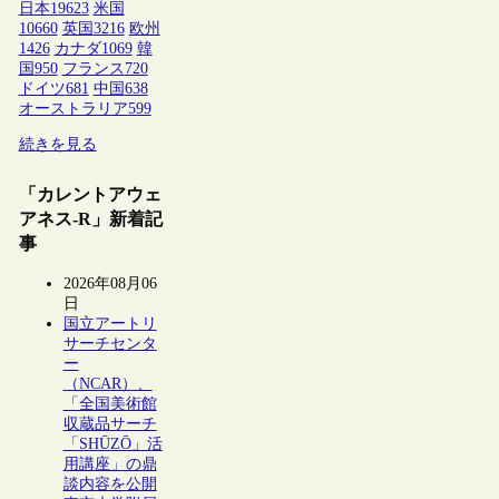
日本
19623
米国
10660
英国
3216
欧州
1426
カナダ
1069
韓
国
950
フランス
720
ドイツ
681
中国
638
オーストラリア
599
続きを見る
「カレントアウェ
アネス-R」新着記
事
2026年08月06
日
国立アートリ
サーチセンタ
ー
（NCAR）、
「全国美術館
収蔵品サーチ
「SHŪZŌ」活
用講座」の鼎
談内容を公開