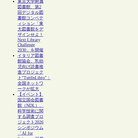
東京大学附属
図書館、第2
回デジタル図
書館コンペテ
ィション「東
大図書館をデ
ザインせよ！
Next Library
Challenge
2030」を開催
イタリア図書
館協会、乳幼
児向け読書推
進プロジェク
ト“TuttInLibro”：
全国ネットワ
ークが拡大
【イベント】
国立国会図書
館（NDL）、
科学技術に関
する調査プロ
ジェクト2026
シンポジウム
「AI for