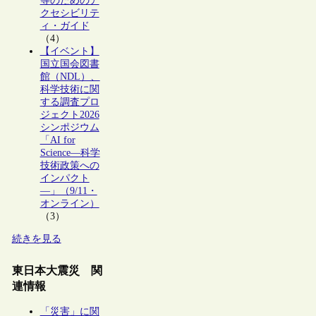
等のためのア
クセシビリテ
ィ・ガイド
（4）
【イベント】
国立国会図書
館（NDL）、
科学技術に関
する調査プロ
ジェクト2026
シンポジウム
「AI for
Science―科学
技術政策への
インパクト
―」（9/11・
オンライン）
（3）
続きを見る
東日本大震災 関
連情報
「災害」に関