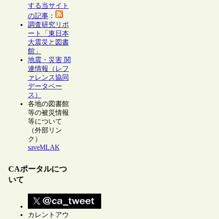
する当サイト
の記事
：
調査研究リポ
ート「東日本
大震災と図書
館」
地震・災害 関
連情報（レフ
ァレンス協同
データベー
ス）
各地の図書館
等の被災情報
等について
（外部リン
ク）
saveMLAK
CAポータルにつ
いて
カレントアウ