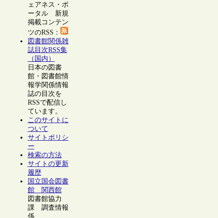
ェアネス・ポ
ータル 新規
掲載コンテン
ツのRSS：
図書館関係雑
誌目次RSS集
（国内）
日本の図書
館・図書館情
報学関係情報
誌の目次を
RSSで配信し
ています。
このサイトに
ついて
サイトポリシ
ー
検索の方法
サイトの更新
履歴
国立国会図書
館 関西館
図書館協力
課 調査情報
係