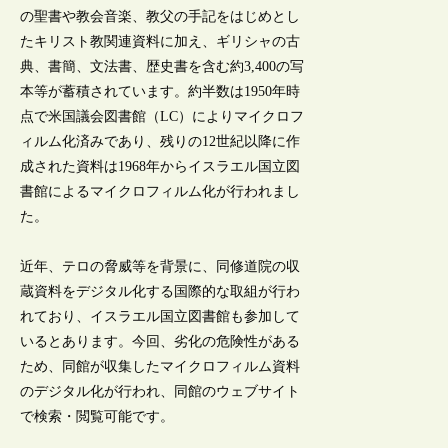
の聖書や教会音楽、教父の手記をはじめとし
たキリスト教関連資料に加え、ギリシャの古
典、書簡、文法書、歴史書を含む約3,400の写
本等が蓄積されています。約半数は1950年時
点で米国議会図書館（LC）によりマイクロフ
ィルム化済みであり、残りの12世紀以降に作
成された資料は1968年からイスラエル国立図
書館によるマイクロフィルム化が行われまし
た。
近年、テロの脅威等を背景に、同修道院の収
蔵資料をデジタル化する国際的な取組が行わ
れており、イスラエル国立図書館も参加して
いるとあります。今回、劣化の危険性がある
ため、同館が収集したマイクロフィルム資料
のデジタル化が行われ、同館のウェブサイト
で検索・閲覧可能です。