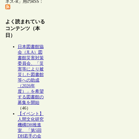
ネス-R」用のRSS：
よく読まれている
コンテンツ（本
日）
日本図書館協
会（JLA）図
書館災害対策
委員会、「災
害等により被
災した図書館
等への助成
（2026年
度）」を希望
する図書館の
募集を開始
（46）
【イベント】
人間文化研究
機構DH推進
室、「第5回
DH若手の会