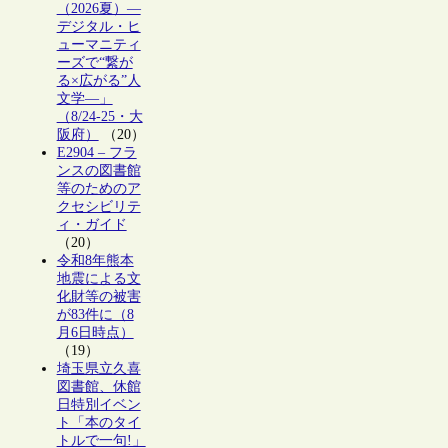
（2026夏）―
デジタル・ヒ
ューマニティ
ーズで“繋が
る×広がる”人
文学―」
（8/24-25・大
阪府）
（20）
E2904 – フラ
ンスの図書館
等のためのア
クセシビリテ
ィ・ガイド
（20）
令和8年熊本
地震による文
化財等の被害
が83件に（8
月6日時点）
（19）
埼玉県立久喜
図書館、休館
日特別イベン
ト「本のタイ
トルで一句!」