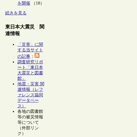
を開催
（18）
続きを見る
東日本大震災 関
連情報
「災害」に関
する当サイト
の記事
：
調査研究リポ
ート「東日本
大震災と図書
館」
地震・災害 関
連情報（レフ
ァレンス協同
データベー
ス）
各地の図書館
等の被災情報
等について
（外部リン
ク）