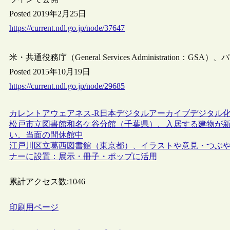
Posted 2019年2月25日
https://current.ndl.go.jp/node/37647
米・共通役務庁（General Services Administrati
Posted 2015年10月19日
https://current.ndl.go.jp/node/29685
カレントアウェアネス-R
日本
デジタルアーカイブ
デジタル
松戸市立図書館和名ケ谷分館（千葉県）、入居する建物が
い、当面の間休館中
江戸川区立葛西図書館（東京都）、イラストや意見・つぶや
ナーに設置：展示・冊子・ポップに活用
累計アクセス数:
1046
印刷用ページ