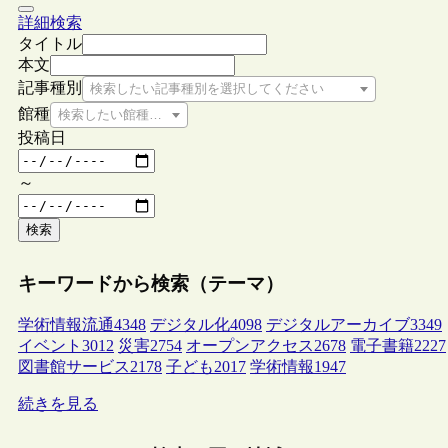
詳細検索
タイトル
本文
記事種別
検索したい記事種別を選択してください
館種
検索したい館種を選択してください
投稿日
～
検索
キーワードから検索（テーマ）
学術情報流通
4348
デジタル化
4098
デジタルアーカイブ
3349
イベント
3012
災害
2754
オープンアクセス
2678
電子書籍
2227
図書館サービス
2178
子ども
2017
学術情報
1947
続きを見る