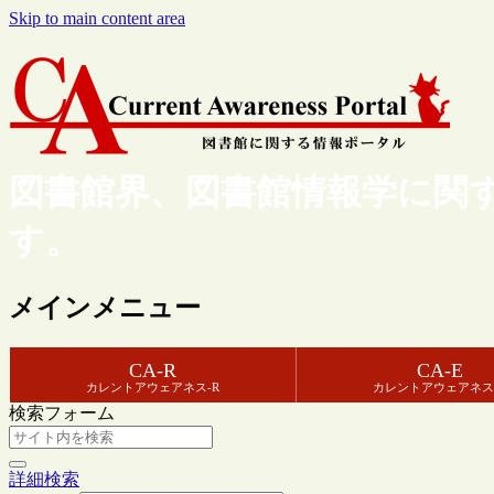
Skip to main content area
図書館界、図書館情報学に関
す。
メインメニュー
CA-R
CA-E
カレントアウェアネス-R
カレントアウェアネス
検索フォーム
詳細検索