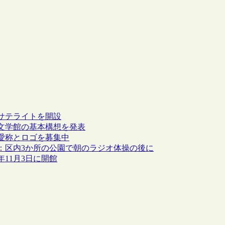
サテライトを開設
文学館の基本構想を発表
愛称とロゴを募集中
：区内3か所の公園で朝のラジオ体操の後に
11月3日に開館