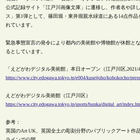
公式記録サイト「江戸川画像文庫」に遷移し、作者名や詳
ス」第1弾として、篠田堀・東井堀親水緑道にある14点作
れています。
緊急事態宣言の発令により都内の美術館や博物館が休館と
るとしています。
「えどがわデジタル美術館」本日オープン（江戸川区,2021/4/
https://www.city.edogawa.tokyo.jp/e004/kuseijoho/kohokocho/pres
えどがわデジタル美術館（江戸川区）
https://www.city.edogawa.tokyo.jp/sports/bunka/digital_art/index.ht
参考：
英国のArt UK、英国全土の彫刻分野のパブリックアート作
ラインで公開