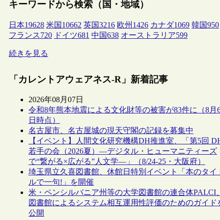
キーワードから検索（国・地域）
日本
19628
米国
10662
英国
3216
欧州
1426
カナダ
1069
韓国
950
フランス
720
ドイツ
681
中国
638
オーストラリア
599
続きを見る
「カレントアウェアネス-R」新着記事
2026年08月07日
令和8年熊本地震による文化財等の被害が83件に（8月
日時点）
名古屋市、名古屋城の現天守閣の記録を募集中
【イベント】人間文化研究機構DH推進室、「第5回 D
若手の会（2026夏）―デジタル・ヒューマニティーズ
で“繋がる×広がる”人文学―」（8/24-25・大阪府）
埼玉県立久喜図書館、休館日特別イベント「本のタイ
ルで一句!」を開催
米・ペンシルバニア州等の大学図書館の連合体PALCI
図書館によるシステム相互運用性評価のためのガイド
公開