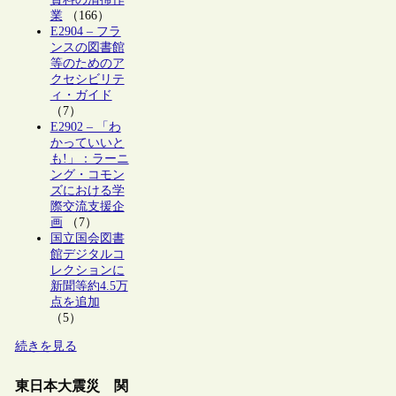
業
（166）
E2904 – フラ
ンスの図書館
等のためのア
クセシビリテ
ィ・ガイド
（7）
E2902 – 「わ
かっていいと
も!」：ラーニ
ング・コモン
ズにおける学
際交流支援企
画
（7）
国立国会図書
館デジタルコ
レクションに
新聞等約4.5万
点を追加
（5）
続きを見る
東日本大震災 関