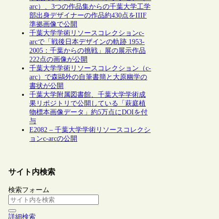
arc）、3つの作品集からの千葉大学工学
部出身デザイナーの作品約430点をIIIF
準拠画像で公開
千葉大学学術リソースコレクションc-
arcで「戦後日本デザインの軌跡 1953-
2005：千葉からの挑戦」展の展示作品
222点の画像が公開
千葉大学学術リソースコレクション（c-
arc）で森鷗外の自筆書簡と大原幽学の
書状が公開
千葉大学附属図書館、千葉大学学術成
果リポジトリで公開している「萩庭植
物標本画像データ」約5万点にDOIを付
与
E2082 – 千葉大学学術リソースコレクシ
ョンc-arcの公開
サイト内検索
検索フォーム
詳細検索