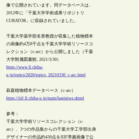
像で公開されています。同データベースは、
2012年に「千葉大学学術成果リポジトリ
CURATOR」に収録されていました。
千葉大学薬学部名誉教授が収集した植物標本
の画像約4万8千点を千葉大学学術リソースコ
レクション（c-arc）から公開しました（千葉
大学附属図書館, 2021/3/30）
https://www.ll.chiba-
u.jp/topics/2020/topics_20210330_c-arc.html
萩庭植物標本データベース（c-arc）
https://iiif.ll.chiba-u.jp/main/haginiwa.shtml
参考：
千葉大学学術リソースコレクション（c-
arc）、3つの作品集からの千葉大学工学部出身
デザイナーの作品約430点をIIIF準拠画像で公