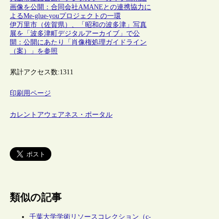
画像を公開：合同会社AMANEとの連携協力に
よるMe-glue-youプロジェクトの一環
伊万里市（佐賀県）、「昭和の波多津」写真
展を「波多津町デジタルアーカイブ」で公
開：公開にあたり「肖像権処理ガイドライン
（案）」を参照
累計アクセス数:
1311
印刷用ページ
カレントアウェアネス・ポータル
類似の記事
千葉大学学術リソースコレクション（c-