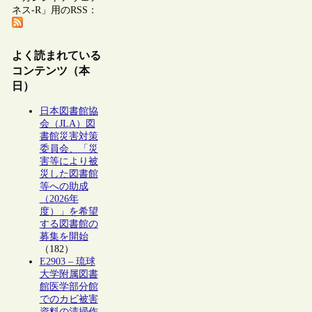
ネス-R」用のRSS：
よく読まれている
コンテンツ（本
日）
日本図書館協
会（JLA）図
書館災害対策
委員会、「災
害等により被
災した図書館
等への助成
（2026年
度）」を希望
する図書館の
募集を開始
（182）
E2903 – 琉球
大学附属図書
館医学部分館
でのカビ被害
資料の清掃作