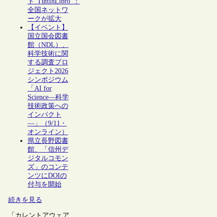
ト“TuttInLibro”：
全国ネットワ
ークが拡大
【イベント】
国立国会図書
館（NDL）、
科学技術に関
する調査プロ
ジェクト2026
シンポジウム
「AI for
Science―科学
技術政策への
インパクト
―」（9/11・
オンライン）
県立長野図書
館、「信州デ
ジタルコモン
ズ」のコンテ
ンツにDOIの
付与を開始
続きを見る
「カレントアウェア