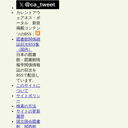
カレントアウ
ェアネス・ポ
ータル 新規
掲載コンテン
ツのRSS：
図書館関係雑
誌目次RSS集
（国内）
日本の図書
館・図書館情
報学関係情報
誌の目次を
RSSで配信し
ています。
このサイトに
ついて
サイトポリシ
ー
検索の方法
サイトの更新
履歴
国立国会図書
館 関西館