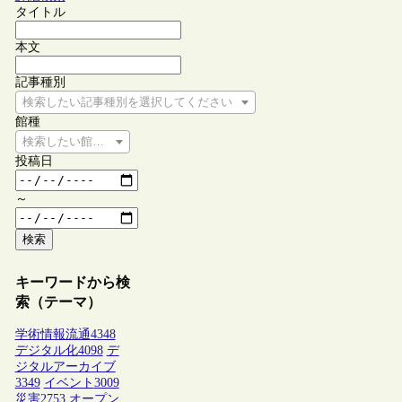
タイトル
本文
記事種別
検索したい記事種別を選択してください
館種
検索したい館種を選択してください
投稿日
～
検索
キーワードから検
索（テーマ）
学術情報流通
4348
デジタル化
4098
デ
ジタルアーカイブ
3349
イベント
3009
災害
2753
オープン