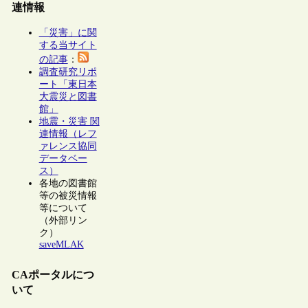
連情報
「災害」に関
する当サイト
の記事
：
調査研究リポ
ート「東日本
大震災と図書
館」
地震・災害 関
連情報（レフ
ァレンス協同
データベー
ス）
各地の図書館
等の被災情報
等について
（外部リン
ク）
saveMLAK
CAポータルにつ
いて