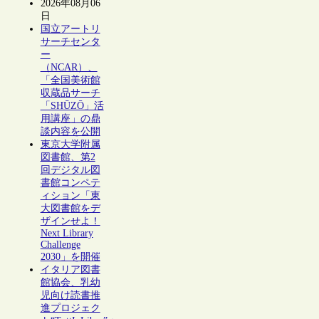
2026年08月06
日
国立アートリ
サーチセンタ
ー
（NCAR）、
「全国美術館
収蔵品サーチ
「SHŪZŌ」活
用講座」の鼎
談内容を公開
東京大学附属
図書館、第2
回デジタル図
書館コンペテ
ィション「東
大図書館をデ
ザインせよ！
Next Library
Challenge
2030」を開催
イタリア図書
館協会、乳幼
児向け読書推
進プロジェク