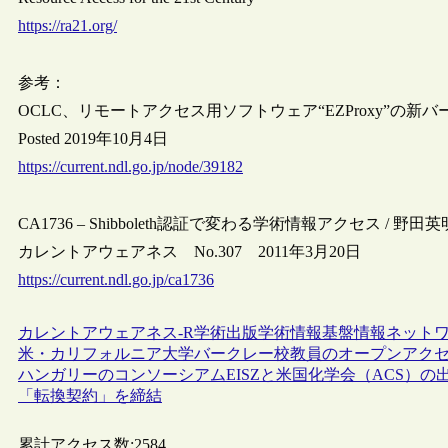
https://ra21.org/
参考：
OCLC、リモートアクセス用ソフトウェア“EZProxy”の新バー
Posted 2019年10月4日
https://current.ndl.go.jp/node/39182
CA1736 – Shibboleth認証で変わる学術情報アクセス / 野
カレントアウェアネス No.307 2011年3月20日
https://current.ndl.go.jp/ca1736
カレントアウェアネス-R
学術出版
学術情報基盤
情報ネット
米・カリフォルニア大学バークレー校教員のオープンアクセ
ハンガリーのコンソーシアムEISZと米国化学会（ACS）
「転換契約」を締結
累計アクセス数:
2584