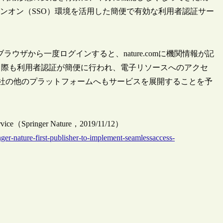
ンオン（SSO）環境を活用した簡便で有効な利用者認証サー
ブラウザから一度ログインすると、nature.comに機関情報が記
る際も利用者認証が簡便に行われ、電子リソースへのアクセ
rLink等の同社の他のプラットフォームへもサービスを展開することを予
g service（Springer Nature，2019/11/12）
nger-nature-first-publisher-to-implement-seamlessaccess-