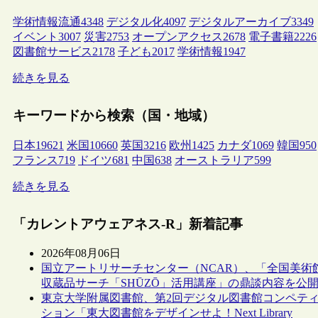
学術情報流通
4348
デジタル化
4097
デジタルアーカイブ
3349
イベント
3007
災害
2753
オープンアクセス
2678
電子書籍
2226
図書館サービス
2178
子ども
2017
学術情報
1947
続きを見る
キーワードから検索（国・地域）
日本
19621
米国
10660
英国
3216
欧州
1425
カナダ
1069
韓国
950
フランス
719
ドイツ
681
中国
638
オーストラリア
599
続きを見る
「カレントアウェアネス-R」新着記事
2026年08月06日
国立アートリサーチセンター（NCAR）、「全国美術
収蔵品サーチ「SHŪZŌ」活用講座」の鼎談内容を公
東京大学附属図書館、第2回デジタル図書館コンペテ
ション「東大図書館をデザインせよ！Next Library