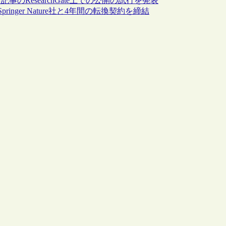
の一部全文記事のResearchGate上での公開の試行を発表
nger Nature社と4年間の転換契約を締結