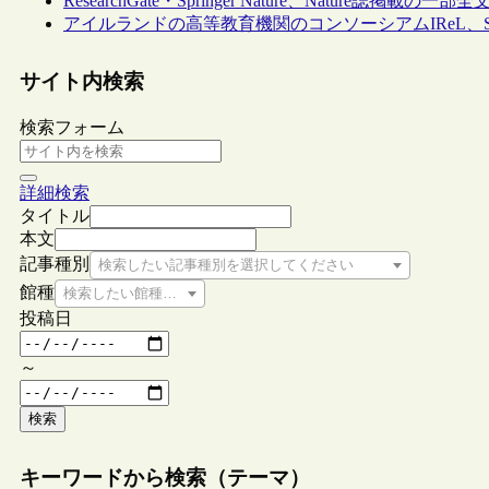
ResearchGate・Springer Nature、Nature誌掲載
アイルランドの高等教育機関のコンソーシアムIReL、Spri
サイト内検索
検索フォーム
詳細検索
タイトル
本文
記事種別
検索したい記事種別を選択してください
館種
検索したい館種を選択してください
投稿日
～
検索
キーワードから検索（テーマ）