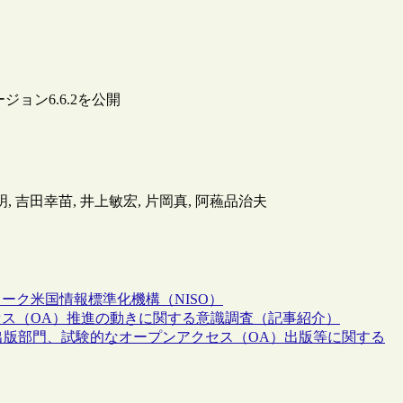
ジョン6.6.2を公開
田英明, 吉田幸苗, 井上敏宏, 片岡真, 阿蘓品治夫
ワーク
米国情報標準化機構（NISO）
ス（OA）推進の動きに関する意識調査（記事紹介）
の出版部門、試験的なオープンアクセス（OA）出版等に関する