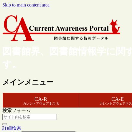
Skip to main content area
図書館界、図書館情報学に関
す。
メインメニュー
CA-R
CA-E
カレントアウェアネス-R
カレントアウェアネス
検索フォーム
詳細検索