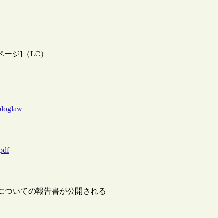
DF：111ページ]（LC）
bloglaw
pdf
についての報告書が公開される