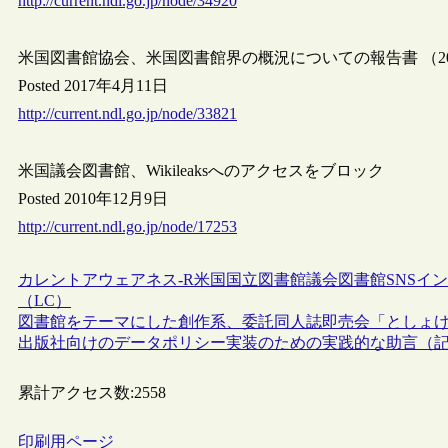
http://current.ndl.go.jp/node/34920
米国図書館協会、米国図書館界の概況についての報告書 （20
Posted 2017年4月11日
http://current.ndl.go.jp/node/33821
米国議会図書館、Wikileaksへのアクセスをブロック
Posted 2010年12月9日
http://current.ndl.go.jp/node/17253
カレントアウェアネス-R
米国
国立図書館
議会図書館
SNS
イン
（LC）
図書館をテーマにした創作系、委託同人誌即売会「としょけっ
出版社向けのデータポリシー実装のための実践的な助言（
累計アクセス数:
2558
印刷用ページ