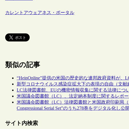
カレントアウェアネス・ポータル
類似の記事
“HeinOnline”提供の米国の歴史的な連邦政府資料
新型コロナウイルス感染症拡大下の表現の自由（文献
LC法律図書館、EUの機密情報収集に関する法律につ
米国議会図書館（LC）、法定納本制度に関するレポ
米国議会図書館（LC）法律図書館と米国政府印刷局（G
Congressional Serial Set”のうち278巻をデジタル化し公
サイト内検索