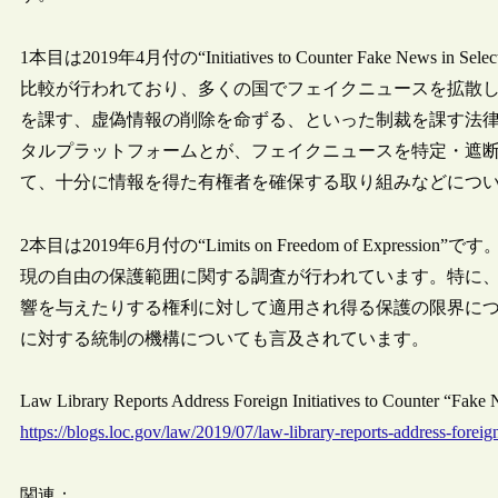
1本目は2019年4月付の“Initiatives to Counter Fake New
比較が行われており、多くの国でフェイクニュースを拡散
を課す、虚偽情報の削除を命ずる、といった制裁を課す法
タルプラットフォームとが、フェイクニュースを特定・遮
て、十分に情報を得た有権者を確保する取り組みなどにつ
2本目は2019年6月付の“Limits on Freedom of Exp
現の自由の保護範囲に関する調査が行われています。特に
響を与えたりする権利に対して適用され得る保護の限界に
に対する統制の機構についても言及されています。
Law Library Reports Address Foreign Initiatives to Counter “
https://blogs.loc.gov/law/2019/07/law-library-reports-address-foreign
関連：