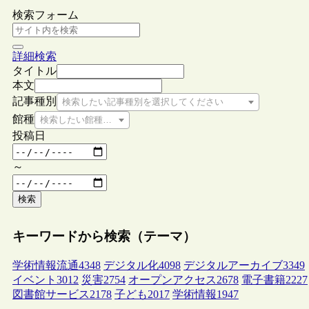
検索フォーム
詳細検索
タイトル
本文
記事種別
検索したい記事種別を選択してください
館種
検索したい館種を選択してください
投稿日
～
検索
キーワードから検索（テーマ）
学術情報流通
4348
デジタル化
4098
デジタルアーカイブ
3349
イベント
3012
災害
2754
オープンアクセス
2678
電子書籍
2227
図書館サービス
2178
子ども
2017
学術情報
1947