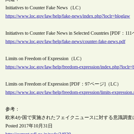
Initiatives to Counter Fake News（LC）
https://www.loc.gov/law/help/fake-news/index.php?loclr=bloglaw
Initiatives to Counter Fake News in Selected Countries [P
https://www.loc.gov/law/help/fake-news/counter-fake-news.pdf
Limits on Freedom of Expression（LC）
https://www.loc.gov/law/help/freedom-expression/index.php?loclr=
Limits on Freedom of Expression [PDF：97ページ]（LC）
https://www.loc.gov/law/help/freedom-expression/limits-expression.
参考：
欧米4か国で実施されたフェイクニュースに対する意識調査
Posted 2017年10月31日