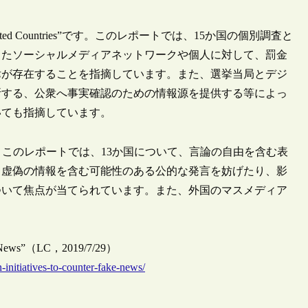
s in Selected Countries”です。このレポートでは、15か国の個別調査と
したソーシャルメディアネットワークや個人に対して、罰金
律が存在することを指摘しています。また、選挙当局とデジ
断する、公衆へ事実確認のための情報源を提供する等によっ
いても指摘しています。
ression”です。このレポートでは、13か国について、言論の自由を含む表
、虚偽の情報を含む可能性のある公的な発言を妨げたり、影
ついて焦点が当てられています。また、外国のマスメディア
Fake News”（LC，2019/7/29）
-initiatives-to-counter-fake-news/