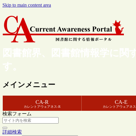
Skip to main content area
図書館界、図書館情報学に関
す。
メインメニュー
CA-R
CA-E
カレントアウェアネス-R
カレントアウェアネス
検索フォーム
詳細検索