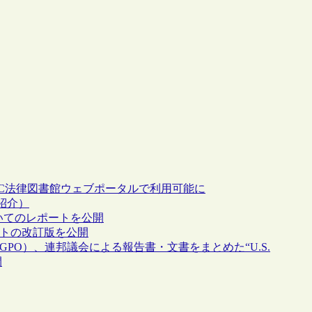
が、LC法律図書館ウェブポータルで利用可能に
紹介）
いてのレポートを公開
ートの改訂版を公開
PO）、連邦議会による報告書・文書をまとめた“U.S.
開