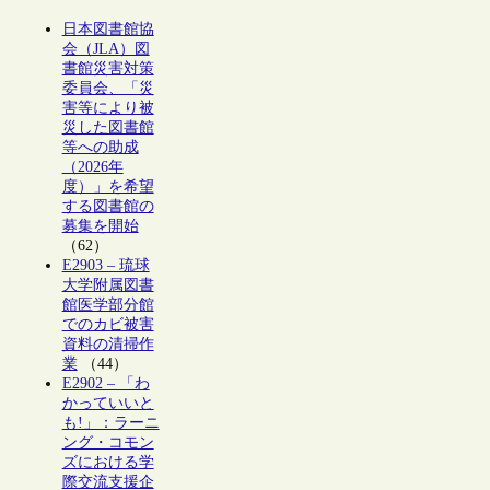
日本図書館協
会（JLA）図
書館災害対策
委員会、「災
害等により被
災した図書館
等への助成
（2026年
度）」を希望
する図書館の
募集を開始
（62）
E2903 – 琉球
大学附属図書
館医学部分館
でのカビ被害
資料の清掃作
業
（44）
E2902 – 「わ
かっていいと
も!」：ラーニ
ング・コモン
ズにおける学
際交流支援企