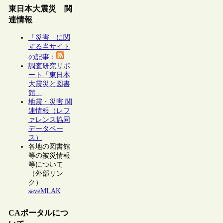
東日本大震災 関
連情報
「災害」に関
する当サイト
の記事
：
調査研究リポ
ート「東日本
大震災と図書
館」
地震・災害 関
連情報（レフ
ァレンス協同
データベー
ス）
各地の図書館
等の被災情報
等について
（外部リン
ク）
saveMLAK
CAポータルにつ