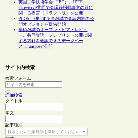
英国工学技術学会（IET）、IEEE、
Elsevierが共同で会議録掲載論文の質に
関する提言（ドラフト版）を公開
PLOS、刊行する全雑誌で査読内容の公
開オプションを提供開始
学術雑誌のオープン・ピア・レビュ
ー、共同査読、プレプリント公開に関
する方針を確認できるデータベー
ス”Transpose”公開
サイト内検索
検索フォーム
詳細検索
タイトル
本文
記事種別
検索したい記事種別を選択してください