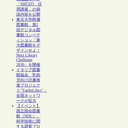
「SHŪZŌ」活
用講座」の鼎
談内容を公開
東京大学附属
図書館、第2
回デジタル図
書館コンペテ
ィション「東
大図書館をデ
ザインせよ！
Next Library
Challenge
2030」を開催
イタリア図書
館協会、乳幼
児向け読書推
進プロジェク
ト“TuttInLibro”：
全国ネットワ
ークが拡大
【イベント】
国立国会図書
館（NDL）、
科学技術に関
する調査プロ