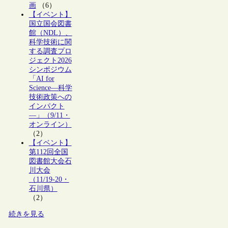
画
（6）
【イベント】
国立国会図書
館（NDL）、
科学技術に関
する調査プロ
ジェクト2026
シンポジウム
「AI for
Science―科学
技術政策への
インパクト
―」（9/11・
オンライン）
（2）
【イベント】
第112回全国
図書館大会石
川大会
（11/19-20・
石川県）
（2）
続きを見る