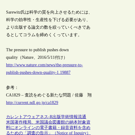
Sarewitz氏は科学の質を向上させるためには、
科学の効率性・生産性を下げる必要があり、
より出版する論文の数を絞っていくべきであ
るとしてコラムを締めくくっています。
The pressure to publish pushes down
quality（Nature、2016/5/11付け）
http://www.nature.com/news/the-pressure-to-
publish-pushes-down-quality-1.19887
参考：
CA1829 – 査読をめぐる新たな問題 / 佐藤 翔
http://current.ndl.go.jp/ca1829
カレントアウェアネス-R
出版
学術情報流通
米国著作権局、米国議会図書館の納本対象資
料にオンラインの電子書籍・録音資料を含め
るための「調査の告示」（Notice of Inquiry）