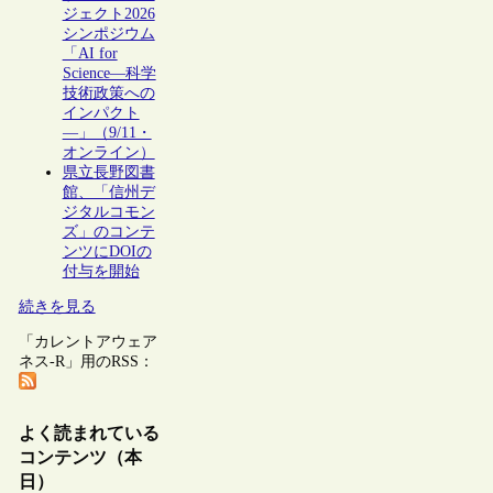
ジェクト2026
シンポジウム
「AI for
Science―科学
技術政策への
インパクト
―」（9/11・
オンライン）
県立長野図書
館、「信州デ
ジタルコモン
ズ」のコンテ
ンツにDOIの
付与を開始
続きを見る
「カレントアウェア
ネス-R」用のRSS：
よく読まれている
コンテンツ（本
日）