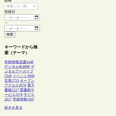
館種
検索したい館種を選択してください
投稿日
～
検索
キーワードから検
索（テーマ）
学術情報流通
4348
デジタル化
4098
デ
ジタルアーカイブ
3349
イベント
3009
災害
2753
オープン
アクセス
2678
電子
書籍
2227
図書館サ
ービス
2178
子ども
2017
学術情報
1947
続きを見る