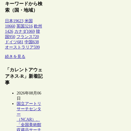
キーワードから検
索（国・地域）
日本
19623
米国
10660
英国
3216
欧州
1426
カナダ
1069
韓
国
950
フランス
720
ドイツ
681
中国
638
オーストラリア
599
続きを見る
「カレントアウェ
アネス-R」新着記
事
2026年08月06
日
国立アートリ
サーチセンタ
ー
（NCAR）、
「全国美術館
収蔵品サーチ