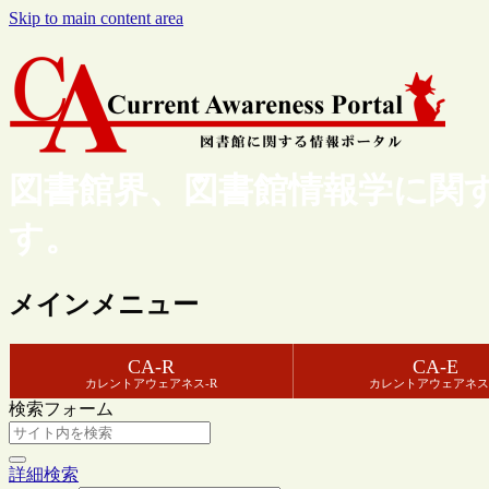
Skip to main content area
図書館界、図書館情報学に関
す。
メインメニュー
CA-R
CA-E
カレントアウェアネス-R
カレントアウェアネス
検索フォーム
詳細検索