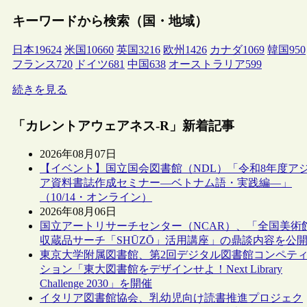
キーワードから検索（国・地域）
日本
19624
米国
10660
英国
3216
欧州
1426
カナダ
1069
韓国
950
フランス
720
ドイツ
681
中国
638
オーストラリア
599
続きを見る
「カレントアウェアネス-R」新着記事
2026年08月07日
【イベント】国立国会図書館（NDL）「令和8年度ア
ア資料書誌作成セミナー―ベトナム語・実践編―」
（10/14・オンライン）
2026年08月06日
国立アートリサーチセンター（NCAR）、「全国美術
収蔵品サーチ「SHŪZŌ」活用講座」の鼎談内容を公
東京大学附属図書館、第2回デジタル図書館コンペテ
ション「東大図書館をデザインせよ！Next Library
Challenge 2030」を開催
イタリア図書館協会、乳幼児向け読書推進プロジェク