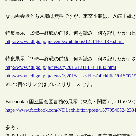
なお両会場とも入場は無料ですが、東京本館は、入館手続
特集展示 1945―終戦の前後、何を読み、何を記したか（
http://www.ndl.go.jp/jp/event/exhibitions/1211430_1376.html
特集展示「1945―終戦の前後、何を読み、何を記したか」を開催
http://www.ndl.go.jp/jp/news/fy2015/1211453_1830.html
http://www.ndl.go.jp/jp/news/fy2015/__icsFiles/afieldfile/2015/07/
※2つ目のリンクはプレスリリースです。
Facebook（国立国会図書館の展示（東京・関西）, 2015/7/27
https://www.facebook.com/NDLexhibition/posts/167795465242384
参考：
あの人はいったいどんな字を書いたのか－国立国会図書館