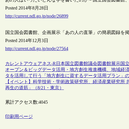
Posted 2014年8月28日
http://current.ndl.go.jp/node/26899
国立国会図書館、企画展示「あの人の直筆」の簡易図録を
Posted 2014年12月3日
http://current.ndl.go.jp/node/27564
カレントアウェアネス-R
日本
国立図書館
議会図書館
展示
国立
オープン＆ビッグデータ活用・地方創生推進機構、地域経
タを活用して行う「地方創生に資するデータ活用プラン」の2
【イベント】科学技術・学術政策研究所、経済産業研究所 
再生の道筋」（8/21・東京）
累計アクセス数:
4045
印刷用ページ