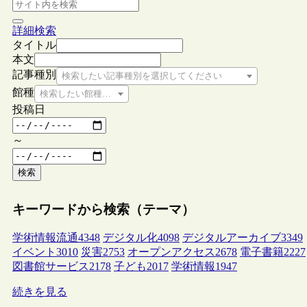
詳細検索
タイトル
本文
記事種別
検索したい記事種別を選択してください
館種
検索したい館種を選択してください
投稿日
～
検索
キーワードから検索（テーマ）
学術情報流通
4348
デジタル化
4098
デジタルアーカイブ
3349
イベント
3010
災害
2753
オープンアクセス
2678
電子書籍
2227
図書館サービス
2178
子ども
2017
学術情報
1947
続きを見る