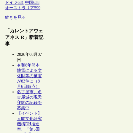
ドイツ
681
中国
638
オーストラリア
599
続きを見る
「カレントアウェ
アネス-R」新着記
事
2026年08月07
日
令和8年熊本
地震による文
化財等の被害
が83件に（8
月6日時点）
名古屋市、名
古屋城の現天
守閣の記録を
募集中
【イベント】
人間文化研究
機構DH推進
室、「第5回