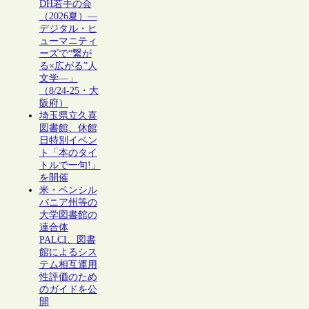
DH若手の会
（2026夏）―
デジタル・ヒ
ューマニティ
ーズで“繋が
る×広がる”人
文学―」
（8/24-25・大
阪府）
埼玉県立久喜
図書館、休館
日特別イベン
ト「本のタイ
トルで一句!」
を開催
米・ペンシル
バニア州等の
大学図書館の
連合体
PALCI、図書
館によるシス
テム相互運用
性評価のため
のガイドを公
開