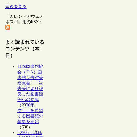
続きを見る
「カレントアウェア
ネス-R」用のRSS：
よく読まれている
コンテンツ（本
日）
日本図書館協
会（JLA）図
書館災害対策
委員会、「災
害等により被
災した図書館
等への助成
（2026年
度）」を希望
する図書館の
募集を開始
（690）
E2903 – 琉球