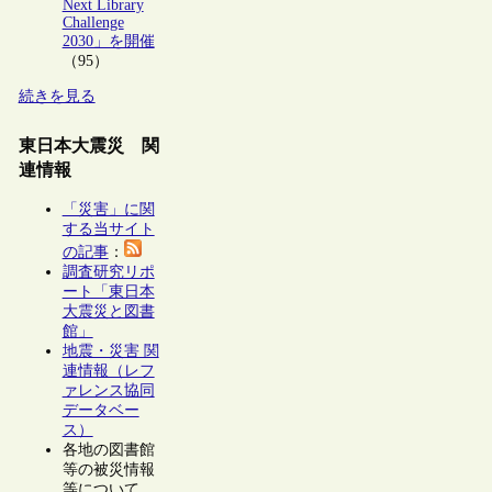
Next Library
Challenge
2030」を開催
（95）
続きを見る
東日本大震災 関
連情報
「災害」に関
する当サイト
の記事
：
調査研究リポ
ート「東日本
大震災と図書
館」
地震・災害 関
連情報（レフ
ァレンス協同
データベー
ス）
各地の図書館
等の被災情報
等について