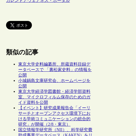
カレントアウェアネス・ポータル
類似の記事
東京大学史料編纂所、所蔵資料目録デ
ータベースで 「裏松家史料」の情報を
公開
小城鍋島文庫研究会、ホームページを
公開
東京大学経済学図書館・経済学部資料
室、マイクロフィルム保存のためのガ
イド資料を公開
【イベント】研究成果報告会「イーリ
サーチとオープンアクセス環境下にお
ける学術コミュニケーションの総合的
研究」が開催（2/8・東京）
国立情報学研究所（NII）、科学研究費
助成事業データベース（KAKEN）をリ