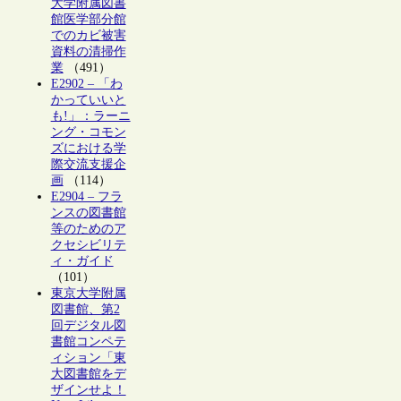
大学附属図書
館医学部分館
でのカビ被害
資料の清掃作
業
（491）
E2902 – 「わ
かっていいと
も!」：ラーニ
ング・コモン
ズにおける学
際交流支援企
画
（114）
E2904 – フラ
ンスの図書館
等のためのア
クセシビリテ
ィ・ガイド
（101）
東京大学附属
図書館、第2
回デジタル図
書館コンペテ
ィション「東
大図書館をデ
ザインせよ！