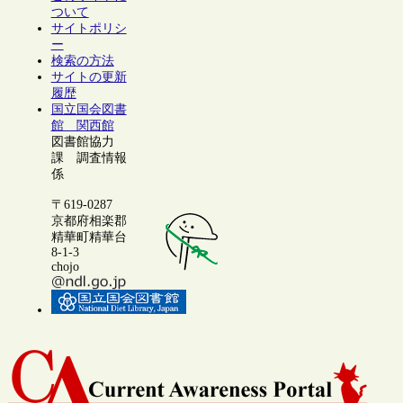
ついて
サイトポリシ
ー
検索の方法
サイトの更新
履歴
国立国会図書
館 関西館
図書館協力
課 調査情報
係
〒619-0287
京都府相楽郡
精華町精華台
8-1-3
chojo