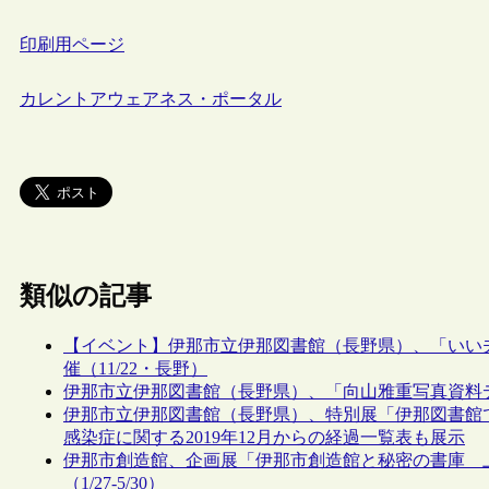
印刷用ページ
カレントアウェアネス・ポータル
類似の記事
【イベント】伊那市立伊那図書館（長野県）、「いい夫
催（11/22・長野）
伊那市立伊那図書館（長野県）、「向山雅重写真資料
伊那市立伊那図書館（長野県）、特別展「伊那図書館で
感染症に関する2019年12月からの経過一覧表も展示
伊那市創造館、企画展「伊那市創造館と秘密の書庫 
（1/27-5/30）