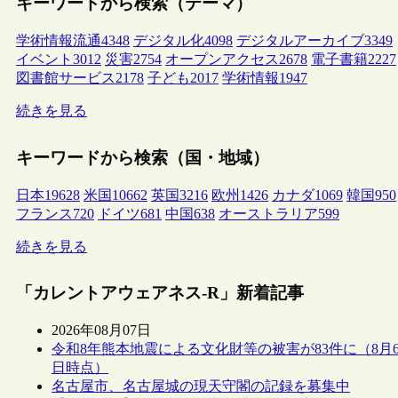
キーワードから検索（テーマ）
学術情報流通
4348
デジタル化
4098
デジタルアーカイブ
3349
イベント
3012
災害
2754
オープンアクセス
2678
電子書籍
2227
図書館サービス
2178
子ども
2017
学術情報
1947
続きを見る
キーワードから検索（国・地域）
日本
19628
米国
10662
英国
3216
欧州
1426
カナダ
1069
韓国
950
フランス
720
ドイツ
681
中国
638
オーストラリア
599
続きを見る
「カレントアウェアネス-R」新着記事
2026年08月07日
令和8年熊本地震による文化財等の被害が83件に（8月
日時点）
名古屋市、名古屋城の現天守閣の記録を募集中