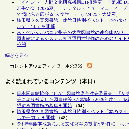
【イベント】人間文化研究機構DH推進室、「第5回 D
若手の会（2026夏）―デジタル・ヒューマニティーズ
で“繋がる×広がる”人文学―」（8/24-25・大阪府）
埼玉県立久喜図書館、休館日特別イベント「本のタイ
ルで一句!」を開催
米・ペンシルバニア州等の大学図書館の連合体PALCI
図書館によるシステム相互運用性評価のためのガイド
公開
続きを見る
「カレントアウェアネス-R」用のRSS：
よく読まれているコンテンツ（本日）
日本図書館協会（JLA）図書館災害対策委員会、「災
等により被災した図書館等への助成（2026年度）」を
望する図書館の募集を開始
（64）
埼玉県立久喜図書館、休館日特別イベント「本のタイ
ルで一句!」を開催
（48）
令和8年熊本地震による文化財等の被害が83件に（8月