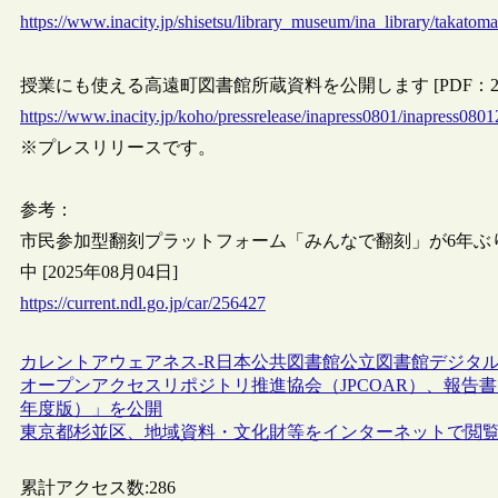
https://www.inacity.jp/shisetsu/library_museum/ina_library/takato
授業にも使える高遠町図書館所蔵資料を公開します [PDF：2
https://www.inacity.jp/koho/pressrelease/inapress0801/inapress080
※プレスリリースです。
参考：
市民参加型翻刻プラットフォーム「みんなで翻刻」が6年ぶ
中 [2025年08月04日]
https://current.ndl.go.jp/car/256427
カレントアウェアネス-R
日本
公共図書館
公立図書館
デジタ
オープンアクセスリポジトリ推進協会（JPCOAR）、報告書
年度版）」を公開
東京都杉並区、地域資料・文化財等をインターネットで閲
累計アクセス数:
286