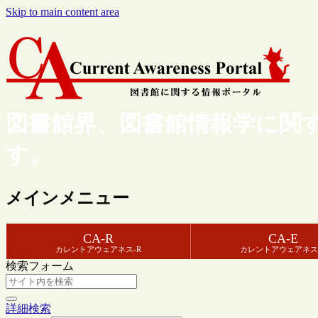
Skip to main content area
図書館界、図書館情報学に関
す。
メインメニュー
CA-R
CA-E
カレントアウェアネス-R
カレントアウェアネス
検索フォーム
詳細検索