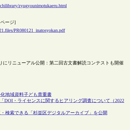
machilibrary/zyugyounimotukaeru.html
ページ]
121.files/PR080121_inatosyokan.pdf
りにリニューアル公開：第二回古文書解読コンテストも開催
ル化
地域資料
子ども
貴重書
「DOI・ライセンスに関するヒアリング調査について（2022
覧・検索できる「杉並区デジタルアーカイブ」を公開