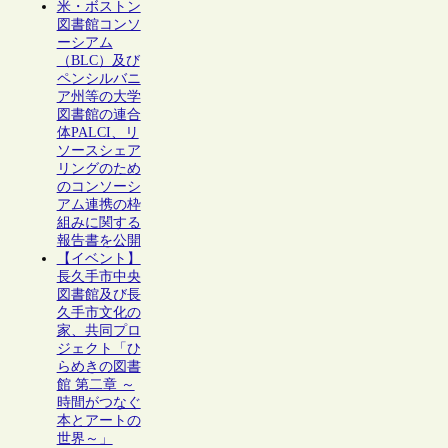
米・ボストン
図書館コンソ
ーシアム
（BLC）及び
ペンシルバニ
ア州等の大学
図書館の連合
体PALCI、リ
ソースシェア
リングのため
のコンソーシ
アム連携の枠
組みに関する
報告書を公開
【イベント】
長久手市中央
図書館及び長
久手市文化の
家、共同プロ
ジェクト「ひ
らめきの図書
館 第二章 ～
時間がつなぐ
本とアートの
世界～」