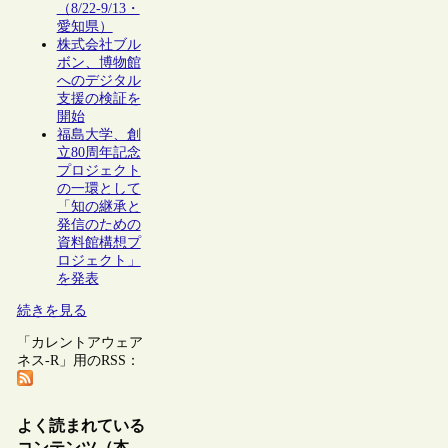
（8/22-9/13・
愛知県）
株式会社ブル
ボン、博物館
へのデジタル
支援の検証を
開始
福島大学、創
立80周年記念
プロジェクト
の一環として
「知の継承と
発信のための
資料館構想プ
ロジェクト」
を発表
続きを見る
「カレントアウェア
ネス-R」用のRSS：
よく読まれている
コンテンツ（本