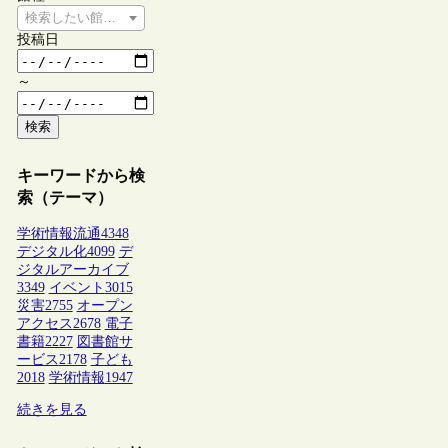
検索したい館種を選択してください
投稿日
～
検索
キーワードから検
索（テーマ）
学術情報流通
4348
デジタル化
4099
デ
ジタルアーカイブ
3349
イベント
3015
災害
2755
オープン
アクセス
2678
電子
書籍
2227
図書館サ
ービス
2178
子ども
2018
学術情報
1947
続きを見る