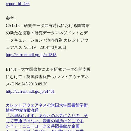
report_id=486
参考：
CA1818 – 研究データ共有時代における図書館
の新たな役割：研究データマネジメントとデ
ータキュレーション / 池内有為 カレントアウ
ェアネス No.319 2014年3月20日
http://current.ndl.go.jp/ca1818
E1481 – 大学図書館による研究データ公開支援
にむけて：英国調査報告 カレントアウェアネ
ス-E No.245 2013.09.26
http://current.ndl.go.jp/e1481
カレントアウェアネス-R
米国
大学図書館
学術
情報
学術情報流通
「お尋ねします。あなたのお気に入りの、そ
して普通ではない、読書の場所はどこです
か？」：ニューヨーク公共図書館が企画