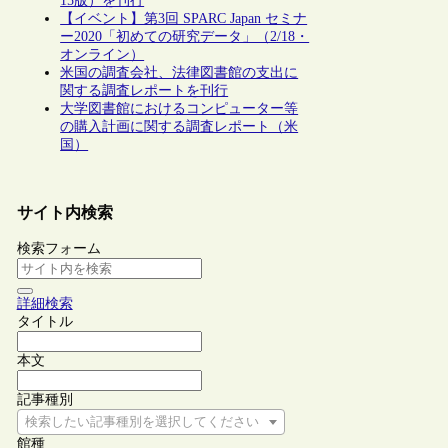
15版）を刊行
【イベント】第3回 SPARC Japan セミナ
ー2020「初めての研究データ」（2/18・
オンライン）
米国の調査会社、法律図書館の支出に
関する調査レポートを刊行
大学図書館におけるコンピューター等
の購入計画に関する調査レポート（米
国）
サイト内検索
検索フォーム
詳細検索
タイトル
本文
記事種別
検索したい記事種別を選択してください
館種