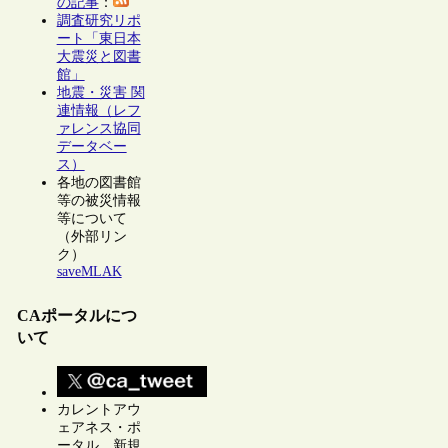
の記事
：
調査研究リポ
ート「東日本
大震災と図書
館」
地震・災害 関
連情報（レフ
ァレンス協同
データベー
ス）
各地の図書館
等の被災情報
等について
（外部リン
ク）
saveMLAK
CAポータルにつ
いて
カレントアウ
ェアネス・ポ
ータル 新規