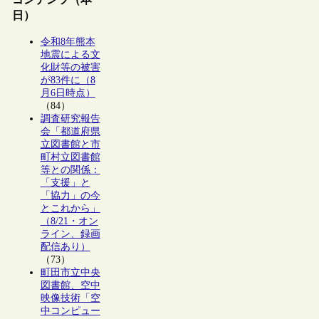
日）
令和8年熊本
地震による文
化財等の被害
が83件に（8
月6日時点）
（84）
調査研究報告
会「都道府県
立図書館と市
町村立図書館
等との関係：
「支援」と
「協力」の今
とこれから」
（8/21・オン
ライン、録画
配信あり）
（73）
町田市立中央
図書館、空中
映像技術「空
中コンピュー