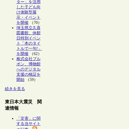
ター」を活用
した子ども向
け体験型展
示・イベント
を開催
（70）
埼玉県立久喜
図書館、休館
日特別イベン
ト「本のタイ
トルで一句!」
を開催
（62）
株式会社ブル
ボン、博物館
へのデジタル
支援の検証を
開始
（59）
続きを見る
東日本大震災 関
連情報
「災害」に関
する当サイト