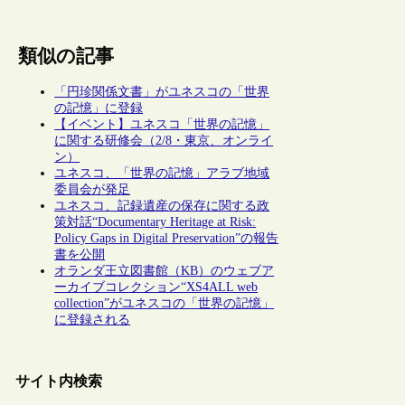
類似の記事
「円珍関係文書」がユネスコの「世界
の記憶」に登録
【イベント】ユネスコ「世界の記憶」
に関する研修会（2/8・東京、オンライ
ン）
ユネスコ、「世界の記憶」アラブ地域
委員会が発足
ユネスコ、記録遺産の保存に関する政
策対話“Documentary Heritage at Risk:
Policy Gaps in Digital Preservation”の報告
書を公開
オランダ王立図書館（KB）のウェブア
ーカイブコレクション“XS4ALL web
collection”がユネスコの「世界の記憶」
に登録される
サイト内検索