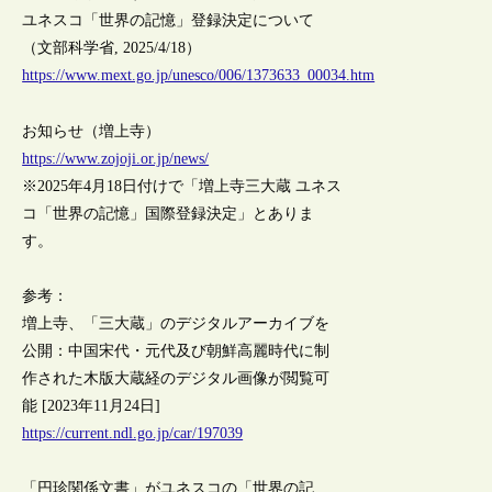
ユネスコ「世界の記憶」登録決定について
（文部科学省, 2025/4/18）
https://www.mext.go.jp/unesco/006/1373633_00034.htm
お知らせ（増上寺）
https://www.zojoji.or.jp/news/
※2025年4月18日付けで「増上寺三大蔵 ユネス
コ「世界の記憶」国際登録決定」とありま
す。
参考：
増上寺、「三大蔵」のデジタルアーカイブを
公開：中国宋代・元代及び朝鮮高麗時代に制
作された木版大蔵経のデジタル画像が閲覧可
能 [2023年11月24日]
https://current.ndl.go.jp/car/197039
「円珍関係文書」がユネスコの「世界の記