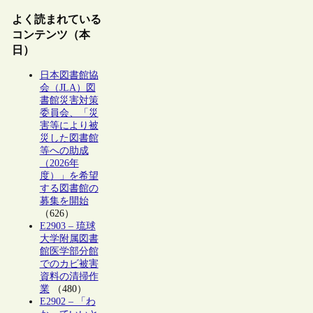
よく読まれている
コンテンツ（本
日）
日本図書館協
会（JLA）図
書館災害対策
委員会、「災
害等により被
災した図書館
等への助成
（2026年
度）」を希望
する図書館の
募集を開始
（626）
E2903 – 琉球
大学附属図書
館医学部分館
でのカビ被害
資料の清掃作
業
（480）
E2902 – 「わ