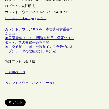
ログラム / 安江明夫
カレントアウェアネス No.173 1994.01.20
https://current.ndl.go.jp/ca918
カレントアウェアネス-R
日本
古典籍
貴重書
ユ
ネスコ
英国図書館（BL）、閲覧室利用に必要なリー
ダー・パスの登録手続を再開
国土交通省、「国土交通省インフラ分野のオ
ープンデータの取組方針」を策定
累計アクセス数:
348
印刷用ページ
カレントアウェアネス・ポータル