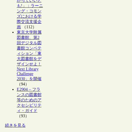
かっていいと
も!」：ラーニ
ング・コモン
ズにおける学
際交流支援企
画
（112）
東京大学附属
図書館、第2
回デジタル図
書館コンペテ
ィション「東
大図書館をデ
ザインせよ！
Next Library
Challenge
2030」を開催
（94）
E2904 – フラ
ンスの図書館
等のためのア
クセシビリテ
ィ・ガイド
（93）
続きを見る