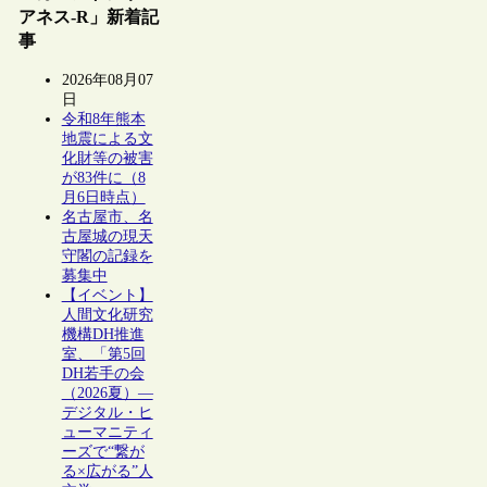
アネス-R」新着記
事
2026年08月07
日
令和8年熊本
地震による文
化財等の被害
が83件に（8
月6日時点）
名古屋市、名
古屋城の現天
守閣の記録を
募集中
【イベント】
人間文化研究
機構DH推進
室、「第5回
DH若手の会
（2026夏）―
デジタル・ヒ
ューマニティ
ーズで“繋が
る×広がる”人