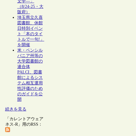
文学―」
（8/24-25・大
阪府）
埼玉県立久喜
図書館、休館
日特別イベン
ト「本のタイ
トルで一句!」
を開催
米・ペンシル
バニア州等の
大学図書館の
連合体
PALCI、図書
館によるシス
テム相互運用
性評価のため
のガイドを公
開
続きを見る
「カレントアウェア
ネス-R」用のRSS：