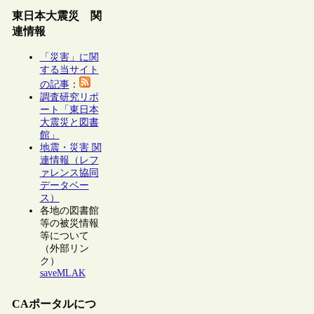
東日本大震災 関
連情報
「災害」に関
する当サイト
の記事
：
調査研究リポ
ート「東日本
大震災と図書
館」
地震・災害 関
連情報（レフ
ァレンス協同
データベー
ス）
各地の図書館
等の被災情報
等について
（外部リン
ク）
saveMLAK
CAポータルにつ