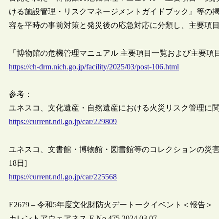
ける施設管理・リスクマネージメントガイドブック』等の
容を平時の事前対策と発災後の応急対応に分類し、主要項
「博物館の危機管理マニュアル 主要項⽬⼀覧および主要項⽬解説
https://ch-drm.nich.go.jp/facility/2025/03/post-106.html
参考：
ユネスコ、文化遺産・自然遺産における火災リスク管理に関するガ
https://current.ndl.go.jp/car/229809
ユネスコ、文書館・博物館・図書館等のコレクションの災害リス
18日]
https://current.ndl.go.jp/car/225568
E2679 – 令和5年度文化財防火デートークイベント＜報告＞
カレントアウェアネス-E No.475 2024.03.07