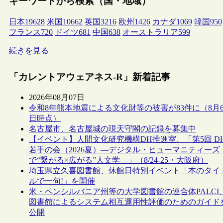
キーワードから検索（国・地域）
日本
19628
米国
10662
英国
3216
欧州
1426
カナダ
1069
韓国
950
フランス
720
ドイツ
681
中国
638
オーストラリア
599
続きを見る
「カレントアウェアネス-R」新着記事
2026年08月07日
令和8年熊本地震による文化財等の被害が83件に（8月
日時点）
名古屋市、名古屋城の現天守閣の記録を募集中
【イベント】人間文化研究機構DH推進室、「第5回 D
若手の会（2026夏）―デジタル・ヒューマニティーズ
で“繋がる×広がる”人文学―」（8/24-25・大阪府）
埼玉県立久喜図書館、休館日特別イベント「本のタイ
ルで一句!」を開催
米・ペンシルバニア州等の大学図書館の連合体PALCI
図書館によるシステム相互運用性評価のためのガイド
公開