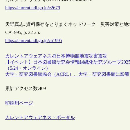
https://current.ndl.go.jp/e2679
天野真志. 資料保存をとりまくネットワーク—災害対策と地域社会を
CA1995, p. 22-25.
https://current.ndl.go.jp/ca1995
カレントアウェアネス-R
日本
博物館
地震
災害
震災
【イベント】日本図書館研究会情報組織化研究グループ202
（5/24・オンライン）
大学・研究図書館協会（ACRL）、大学・研究図書館に影響
累計アクセス数:
409
印刷用ページ
カレントアウェアネス・ポータル