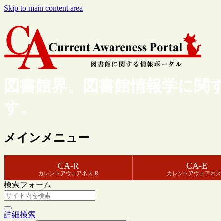
Skip to main content area
図書館界、図書館情報学に関
す。
メインメニュー
CA-R
CA-E
カレントアウェアネス-R
カレントアウェアネス
検索フォーム
詳細検索