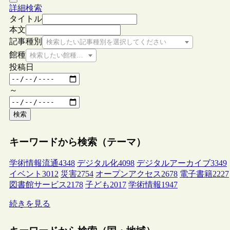
詳細検索
タイトル
本文
記事種別
検索したい記事種別を選択してください
館種
検索したい館種を選択してください
投稿日
～
検索
キーワードから検索（テーマ）
学術情報流通
4348
デジタル化
4098
デジタルアーカイブ
3349
イベント
3012
災害
2754
オープンアクセス
2678
電子書籍
2227
図書館サービス
2178
子ども
2017
学術情報
1947
続きを見る