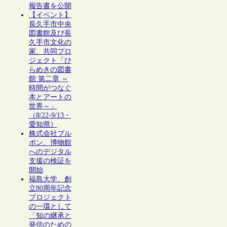
報告書を公開
【イベント】
長久手市中央
図書館及び長
久手市文化の
家、共同プロ
ジェクト「ひ
らめきの図書
館 第二章 ～
時間がつなぐ
本とアートの
世界～」
（8/22-9/13・
愛知県）
株式会社ブル
ボン、博物館
へのデジタル
支援の検証を
開始
福島大学、創
立80周年記念
プロジェクト
の一環として
「知の継承と
発信のための