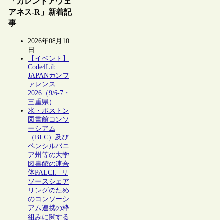
「カレントアウェ
アネス-R」新着記
事
2026年08月10
日
【イベント】
Code4Lib
JAPANカンフ
ァレンス
2026（9/6-7・
三重県）
米・ボストン
図書館コンソ
ーシアム
（BLC）及び
ペンシルバニ
ア州等の大学
図書館の連合
体PALCI、リ
ソースシェア
リングのため
のコンソーシ
アム連携の枠
組みに関する