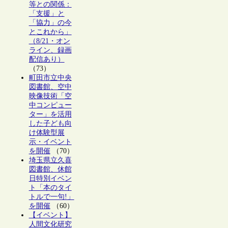
等との関係：
「支援」と
「協力」の今
とこれから」
（8/21・オン
ライン、録画
配信あり）
（73）
町田市立中央
図書館、空中
映像技術「空
中コンピュー
ター」を活用
した子ども向
け体験型展
示・イベント
を開催
（70）
埼玉県立久喜
図書館、休館
日特別イベン
ト「本のタイ
トルで一句!」
を開催
（60）
【イベント】
人間文化研究