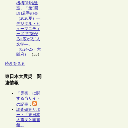
機構DH推進
室、「第5回
DH若手の会
（2026夏）―
デジタル・ヒ
ューマニティ
ーズで“繋が
る×広がる”人
文学―」
（8/24-25・大
阪府）
（55）
続きを見る
東日本大震災 関
連情報
「災害」に関
する当サイト
の記事
：
調査研究リポ
ート「東日本
大震災と図書
館」