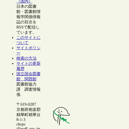
（国内）
日本の図書
館・図書館情
報学関係情報
誌の目次を
RSSで配信し
ています。
このサイトに
ついて
サイトポリシ
ー
検索の方法
サイトの更新
履歴
国立国会図書
館 関西館
図書館協力
課 調査情報
係
〒619-0287
京都府相楽郡
精華町精華台
8-1-3
chojo