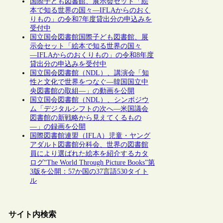
国際子ども図書館、展示会セット「絵
本で知る世界の国々―IFLAからのおく
りもの」の令和7年度貸出分の申込みを
受付中
国立国会図書館国際子ども図書館、展
示会セット「絵本で知る世界の国々
―IFLAからのおくりもの」の令和8年度
貸出分の申込みを受付中
国立国会図書館（NDL）、講演会「知
性と文化で世界をつなぐ―韓国国立中
央図書館の取組―」の動画を公開
国立国会図書館（NDL）、シンポジウ
ム「デジタルシフトの次へ―米国議会
図書館の新戦略から見えてくるもの
―」の録画を公開
国際図書館連盟（IFLA）児童・ヤング
アダルト図書館分科会、世界の図書館
員により選ばれた絵本を紹介するカタ
ログ“The World Through Picture Books”第
3版を公開：57か国の37言語530タイト
ル
サイト内検索