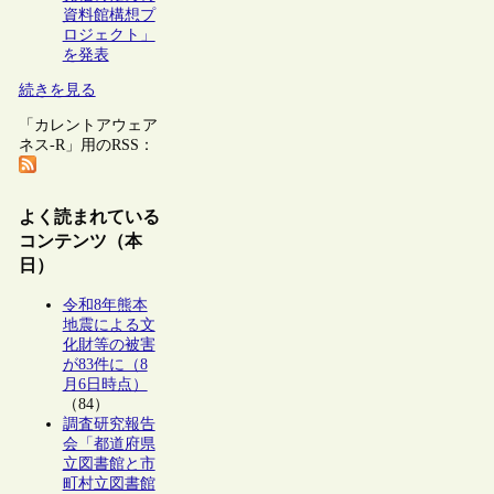
資料館構想プ
ロジェクト」
を発表
続きを見る
「カレントアウェア
ネス-R」用のRSS：
よく読まれている
コンテンツ（本
日）
令和8年熊本
地震による文
化財等の被害
が83件に（8
月6日時点）
（84）
調査研究報告
会「都道府県
立図書館と市
町村立図書館