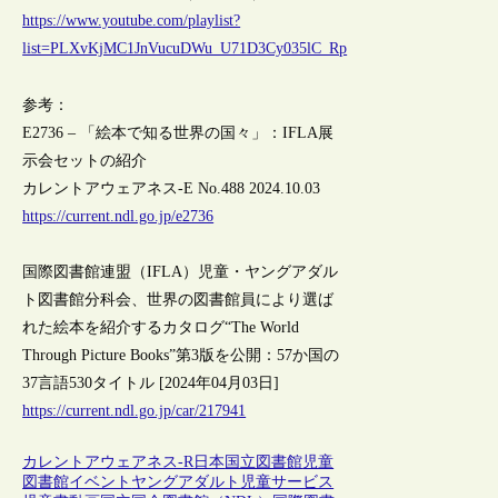
https://www.youtube.com/playlist?
list=PLXvKjMC1JnVucuDWu_U71D3Cy035lC_Rp
参考：
E2736 – 「絵本で知る世界の国々」：IFLA展
示会セットの紹介
カレントアウェアネス-E No.488 2024.10.03
https://current.ndl.go.jp/e2736
国際図書館連盟（IFLA）児童・ヤングアダル
ト図書館分科会、世界の図書館員により選ば
れた絵本を紹介するカタログ“The World
Through Picture Books”第3版を公開：57か国の
37言語530タイトル [2024年04月03日]
https://current.ndl.go.jp/car/217941
カレントアウェアネス-R
日本
国立図書館
児童
図書館
イベント
ヤングアダルト
児童サービス