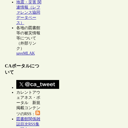
地震・災害 関
連情報（レフ
ァレンス協同
データベー
ス）
各地の図書館
等の被災情報
等について
（外部リン
ク）
saveMLAK
CAポータルにつ
いて
カレントアウ
ェアネス・ポ
ータル 新規
掲載コンテン
ツのRSS：
図書館関係雑
誌目次RSS集