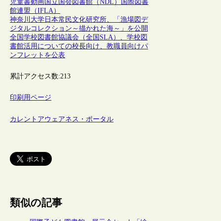
児童書
動画
国立国会図書館（NDL）
国際図書
館連盟（IFLA）
神奈川大学日本常民文化研究所、「漁場図デ
ジタルコレクション～描かれた海～」を公開
全国学校図書館協議会（全国SLA）、学校図
書館活用についての校長向け、教職員向けパ
ンフレットを公表
累計アクセス数:
213
印刷用ページ
カレントアウェアネス・ポータル
類似の記事