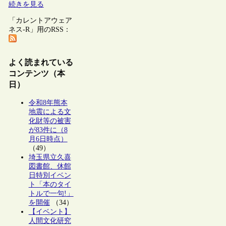
続きを見る
「カレントアウェア
ネス-R」用のRSS：
よく読まれている
コンテンツ（本
日）
令和8年熊本
地震による文
化財等の被害
が83件に（8
月6日時点）
（49）
埼玉県立久喜
図書館、休館
日特別イベン
ト「本のタイ
トルで一句!」
を開催
（34）
【イベント】
人間文化研究