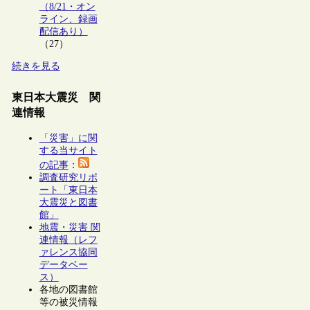
（8/21・オン
ライン、録画
配信あり）
（27）
続きを見る
東日本大震災 関
連情報
「災害」に関
する当サイト
の記事
：
調査研究リポ
ート「東日本
大震災と図書
館」
地震・災害 関
連情報（レフ
ァレンス協同
データベー
ス）
各地の図書館
等の被災情報