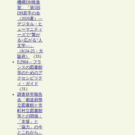
機構DH推進
室、「第5回
DH若手の会
（2026夏）―
デジタル・ヒ
ューマニティ
ーズで“繋が
る×広がる”人
文学―」
（8/24-25・大
阪府）
（33）
E2904 – フラ
ンスの図書館
等のためのア
クセシビリテ
ィ・ガイド
（31）
調査研究報告
会「都道府県
立図書館と市
町村立図書館
等との関係：
「支援」と
「協力」の今
とこれから」