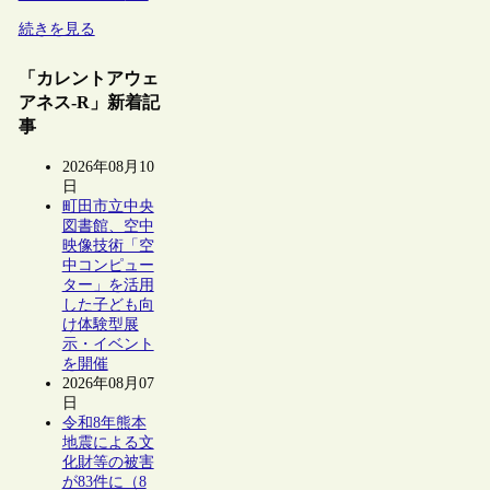
続きを見る
「カレントアウェ
アネス-R」新着記
事
2026年08月10
日
町田市立中央
図書館、空中
映像技術「空
中コンピュー
ター」を活用
した子ども向
け体験型展
示・イベント
を開催
2026年08月07
日
令和8年熊本
地震による文
化財等の被害
が83件に（8