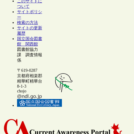
このサイトに
ついて
サイトポリシ
ー
検索の方法
サイトの更新
履歴
国立国会図書
館 関西館
図書館協力
課 調査情報
係
〒619-0287
京都府相楽郡
精華町精華台
8-1-3
chojo