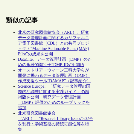
類似の記事
北米の研究図書館協会（ARL）、研究
データ管理計画に関するカリフォルニ
ア電子図書館（CDL）との共同プロジ
ェクト“Machine Actionable Plans (MAP)
Pilot”の成果を公開
DataCite、データ管理計画（DMP）のた
めの永続的識別子“DMP-IDs”を開始
オーストリア・ウィーン工科大学らが
開発に携わるデータ管理計画（DMP）
作成支援ツール“DAMAP”（記事紹介）
Science Europe、「研究データ管理の国
際的な調整に関する実践ガイド」の増
補版を公開：研究データ管理計画
（DMP）評価のためのルーブリックを
追加
北米研究図書館協会
（ARL）、“Research Library Issues”302号
を刊行：学術基盤の持続可能性等を特
集