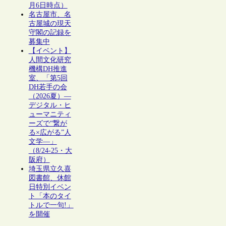
月6日時点）
名古屋市、名
古屋城の現天
守閣の記録を
募集中
【イベント】
人間文化研究
機構DH推進
室、「第5回
DH若手の会
（2026夏）―
デジタル・ヒ
ューマニティ
ーズで“繋が
る×広がる”人
文学―」
（8/24-25・大
阪府）
埼玉県立久喜
図書館、休館
日特別イベン
ト「本のタイ
トルで一句!」
を開催