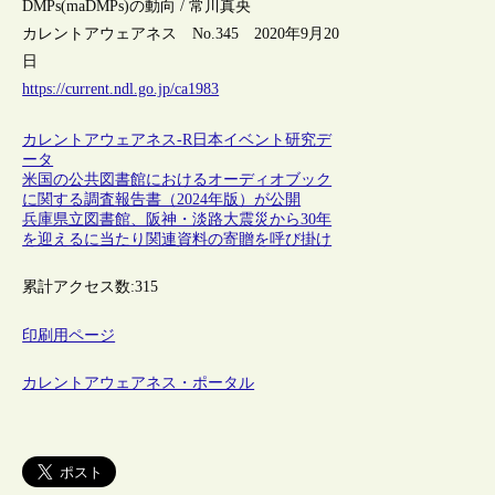
DMPs(maDMPs)の動向 / 常川真央
カレントアウェアネス No.345 2020年9月20
日
https://current.ndl.go.jp/ca1983
カレントアウェアネス-R
日本
イベント
研究デ
ータ
米国の公共図書館におけるオーディオブック
に関する調査報告書（2024年版）が公開
兵庫県立図書館、阪神・淡路大震災から30年
を迎えるに当たり関連資料の寄贈を呼び掛け
累計アクセス数:
315
印刷用ページ
カレントアウェアネス・ポータル