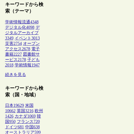
キーワードから検
索（テーマ）
学術情報流通
4348
デジタル化
4098
デ
ジタルアーカイブ
3349
イベント
3013
災害
2754
オープン
アクセス
2678
電子
書籍
2227
図書館サ
ービス
2178
子ども
2018
学術情報
1947
続きを見る
キーワードから検
索（国・地域）
日本
19629
米国
10662
英国
3216
欧州
1426
カナダ
1069
韓
国
950
フランス
720
ドイツ
681
中国
638
オーストラリア
599