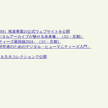
DH）推進事業の公式ウェブサイトを公開
ジタルアーカイブが魅せる未来像」（3/2・京都）
ーズ最前線2024」（3/1・京都）
研究者のためのデジタル・ヒューマニティーズ入門」
点を九大コレクションで公開