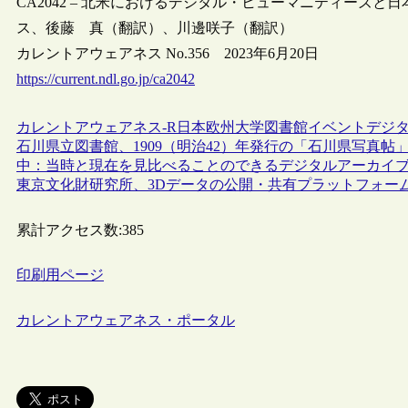
CA2042 – 北米におけるデジタル・ヒューマニティーズと日
ス、後藤 真（翻訳）、川邊咲子（翻訳）
カレントアウェアネス No.356 2023年6月20日
https://current.ndl.go.jp/ca2042
カレントアウェアネス-R
日本
欧州
大学図書館
イベント
デジ
石川県立図書館、1909（明治42）年発行の「石川県写真
中：当時と現在を見比べることのできるデジタルアーカイ
東京文化財研究所、3Dデータの公開・共有プラットフォーム“Sk
累計アクセス数:
385
印刷用ページ
カレントアウェアネス・ポータル