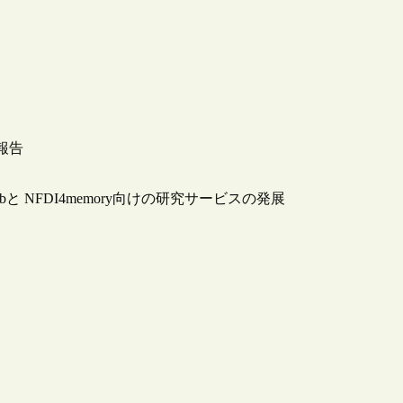
ご報告
es Labと NFDI4memory向けの研究サービスの発展