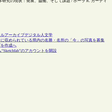
本研究の現状：発展、協働、そして課題 / ポーラ R. カーティ
タルアーカイブ
デジタル人文学
帖」に収められている県内の名勝・名所の「今」の写真を募集
ブを作成へ
etchfab”のアカウントを開設