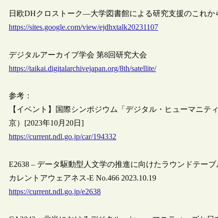
日欧DHクロストーク―大学図書館による研究支援のこれか
https://sites.google.com/view/ejdhxtalk20231107
デジタルアーカイブ学会 第8回研究大会
https://taikai.digitalarchivejapan.org/8th/satellite/
参考：
【イベント】国際シンポジウム「デジタル・ヒューマニティー
京）[2023年10月20日]
https://current.ndl.go.jp/car/194332
E2638 – データ駆動型人文学の推進に向けたラウンドテー
カレントアウェアネス-E No.466 2023.10.19
https://current.ndl.go.jp/e2638