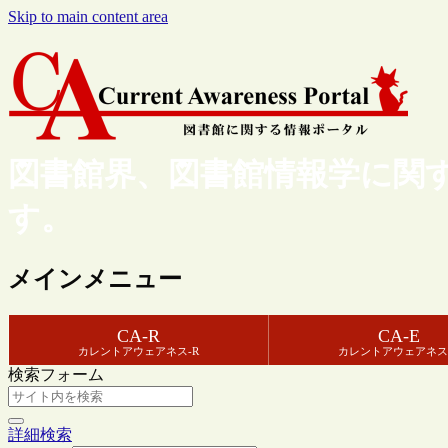
Skip to main content area
図書館界、図書館情報学に関
す。
メインメニュー
CA-R
CA-E
カレントアウェアネス-R
カレントアウェアネス
検索フォーム
詳細検索