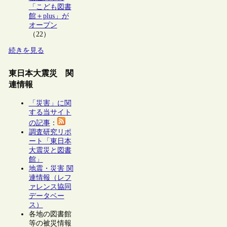
「こども図書
館＋plus」が
オープン
（22）
続きを見る
東日本大震災 関
連情報
「災害」に関
する当サイト
の記事
：
調査研究リポ
ート「東日本
大震災と図書
館」
地震・災害 関
連情報（レフ
ァレンス協同
データベー
ス）
各地の図書館
等の被災情報