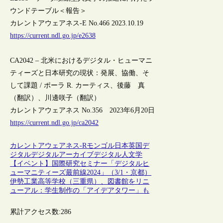
ウンドテーブル＜報告＞
カレントアウェアネス-E No.466 2023.10.19
https://current.ndl.go.jp/e2638
CA2042 – 北米におけるデジタル・ヒューマニ
ティーズと日本研究の現状：発展、協働、そ
して課題 / ポーラ R. カーティス、後藤 真
（翻訳）、川邊咲子（翻訳）
カレントアウェアネス No.356 2023年6月20日
https://current.ndl.go.jp/ca2042
カレントアウェアネス-R
モンゴル
日本
英国
デ
ジタル
デジタルアーカイブ
デジタル人文学
【イベント】国際研究セミナー「デジタルヒ
ューマニティーズ最前線2024」（3/1・京都）
伊勢工業高等学校（三重県）、図書館をリニ
ューアル：学生制作の「アイデアタワー」も
累計アクセス数:
286