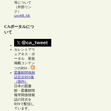
等について
（外部リン
ク）
saveMLAK
CAポータルにつ
いて
カレントアウ
ェアネス・ポ
ータル 新規
掲載コンテン
ツのRSS：
図書館関係雑
誌目次RSS集
（国内）
日本の図書
館・図書館情
報学関係情報
誌の目次を
RSSで配信し
ています。