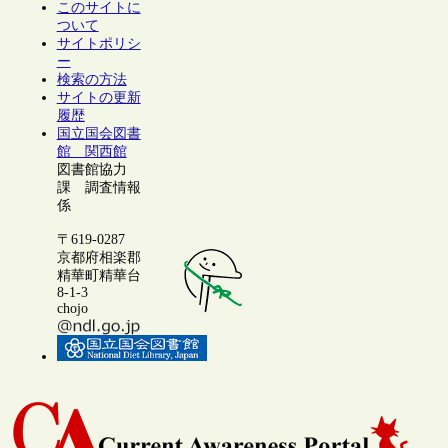
このサイトに
ついて
サイトポリシ
ー
検索の方法
サイトの更新
履歴
国立国会図書
館 関西館
図書館協力
課 調査情報
係
〒619-0287
京都府相楽郡
精華町精華台
8-1-3
chojo