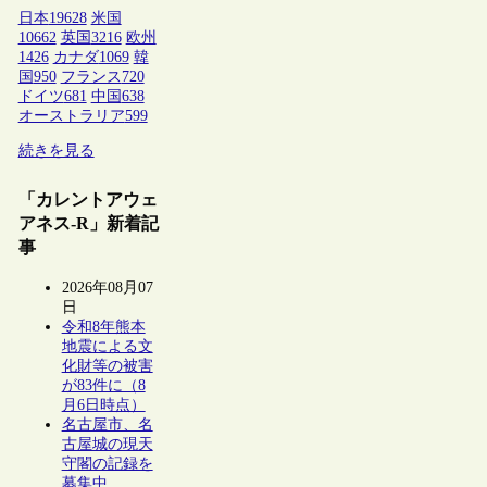
日本
19628
米国
10662
英国
3216
欧州
1426
カナダ
1069
韓
国
950
フランス
720
ドイツ
681
中国
638
オーストラリア
599
続きを見る
「カレントアウェ
アネス-R」新着記
事
2026年08月07
日
令和8年熊本
地震による文
化財等の被害
が83件に（8
月6日時点）
名古屋市、名
古屋城の現天
守閣の記録を
募集中