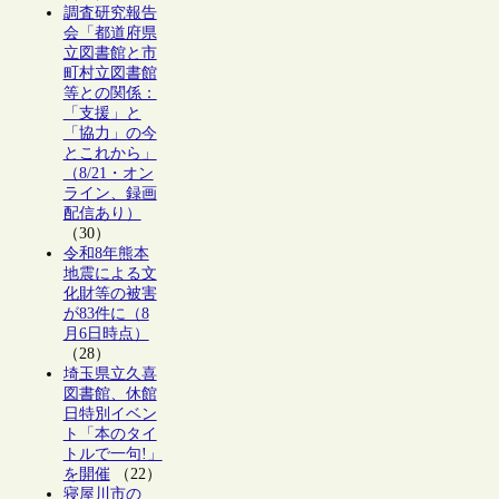
調査研究報告
会「都道府県
立図書館と市
町村立図書館
等との関係：
「支援」と
「協力」の今
とこれから」
（8/21・オン
ライン、録画
配信あり）
（30）
令和8年熊本
地震による文
化財等の被害
が83件に（8
月6日時点）
（28）
埼玉県立久喜
図書館、休館
日特別イベン
ト「本のタイ
トルで一句!」
を開催
（22）
寝屋川市の