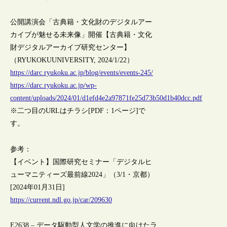
公開講演会「古典籍・文化財のデジタルアー
カイブが魅せる未来像」開催【古典籍・文化
財デジタルアーカイブ研究センター】
（RYUKOKUUNIVERSITY, 2024/1/22）
https://darc.ryukoku.ac.jp/blog/events/events-245/
https://darc.ryukoku.ac.jp/wp-
content/uploads/2024/01/d1efd4e2a97871fe25d73b50d1b40dcc.pdf
※二つ目のURLはチラシ[PDF：1ページ]で
す。
参考：
【イベント】国際研究セミナー「デジタルヒ
ューマニティーズ最前線2024」（3/1・京都）
[2024年01月31日]
https://current.ndl.go.jp/car/209630
E2638 – データ駆動型人文学の推進に向けたラ