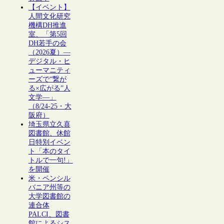
【イベント】
人間文化研究
機構DH推進
室、「第5回
DH若手の会
（2026夏）―
デジタル・ヒ
ューマニティ
ーズで“繋が
る×広がる”人
文学―」
（8/24-25・大
阪府）
埼玉県立久喜
図書館、休館
日特別イベン
ト「本のタイ
トルで一句!」
を開催
米・ペンシル
バニア州等の
大学図書館の
連合体
PALCI、図書
館によるシス