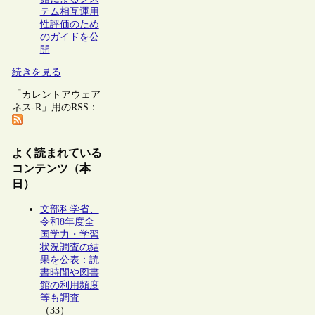
テム相互運用
性評価のため
のガイドを公
開
続きを見る
「カレントアウェア
ネス-R」用のRSS：
よく読まれている
コンテンツ（本
日）
文部科学省、
令和8年度全
国学力・学習
状況調査の結
果を公表：読
書時間や図書
館の利用頻度
等も調査
（33）