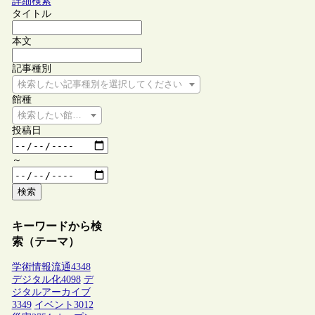
詳細検索
タイトル
本文
記事種別
検索したい記事種別を選択してください
館種
検索したい館種を選択してください
投稿日
～
検索
キーワードから検
索（テーマ）
学術情報流通
4348
デジタル化
4098
デ
ジタルアーカイブ
3349
イベント
3012