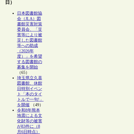
日）
日本図書館協
会（JLA）図
書館災害対策
委員会、「災
害等により被
災した図書館
等への助成
（2026年
度）」を希望
する図書館の
募集を開始
（65）
埼玉県立久喜
図書館、休館
日特別イベン
ト「本のタイ
トルで一句!」
を開催
（49）
令和8年熊本
地震による文
化財等の被害
が83件に（8
月6日時点）