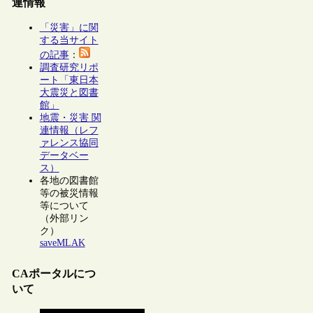
連情報
「災害」に関
する当サイト
の記事
：
調査研究リポ
ート「東日本
大震災と図書
館」
地震・災害 関
連情報（レフ
ァレンス協同
データベー
ス）
各地の図書館
等の被災情報
等について
（外部リン
ク）
saveMLAK
CAポータルにつ
いて