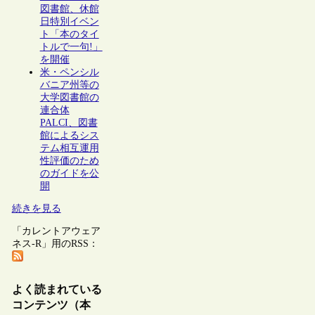
図書館、休館
日特別イベン
ト「本のタイ
トルで一句!」
を開催
米・ペンシル
バニア州等の
大学図書館の
連合体
PALCI、図書
館によるシス
テム相互運用
性評価のため
のガイドを公
開
続きを見る
「カレントアウェア
ネス-R」用のRSS：
よく読まれている
コンテンツ（本