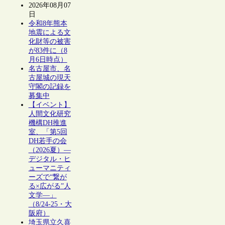
2026年08月07
日
令和8年熊本
地震による文
化財等の被害
が83件に（8
月6日時点）
名古屋市、名
古屋城の現天
守閣の記録を
募集中
【イベント】
人間文化研究
機構DH推進
室、「第5回
DH若手の会
（2026夏）―
デジタル・ヒ
ューマニティ
ーズで“繋が
る×広がる”人
文学―」
（8/24-25・大
阪府）
埼玉県立久喜