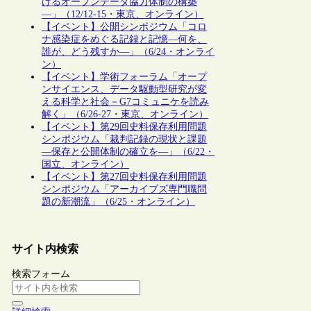
けるオープンデータ協力体制の構築
―」（12/12-15・東京、オンライン）
【イベント】公開シンポジウム「コロ
ナ感染症をめぐる記録と記憶―何を、
誰が、どう残すか―」（6/24・オンライ
ン）
【イベント】学術フォーラム「オープ
ンサイエンス、データ駆動型研究が変
える科学と社会－G7コミュニケを読み
解く」（6/26-27・東京、オンライン）
【イベント】第29回史料保存利用問題
シンポジウム「裁判記録の現状と課題
―保存と公開体制の確立を―」（6/22・
国立、オンライン）
【イベント】第27回史料保存利用問題
シンポジウム「アーカイブズ専門職問
題の新潮流」（6/25・オンライン）
サイト内検索
検索フォーム