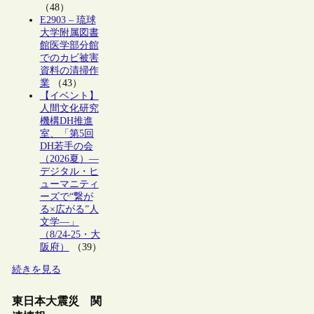
（48）
E2903 – 琉球
大学附属図書
館医学部分館
でのカビ被害
資料の清掃作
業
（43）
【イベント】
人間文化研究
機構DH推進
室、「第5回
DH若手の会
（2026夏）―
デジタル・ヒ
ューマニティ
ーズで“繋が
る×広がる”人
文学―」
（8/24-25・大
阪府）
（39）
続きを見る
東日本大震災 関