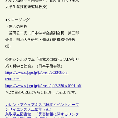
ム研究機構非常勤理事）、菅野智子氏（東京
大学生産技術研究所教授）
●クロージング
・閉会の挨拶
菱田公一氏（日本学術会議副会長、第三部
会員、明治大学研究・知財戦略機構特任教
授）
公開シンポジウム「研究の自動化とAIが切り
拓く科学と社会」（日本学術会議）
https://www.scj.go.jp/ja/event/2023/350-s-
0901.html
https://www.scj.go.jp/ja/event/pdf3/350-s-0901.pdf
※2つ目のURLはちらし[PDF：762KB]です。
カレントアウェアネス-R
日本
イベント
オープ
ンサイエンス
人工知能（AI）
鳥取県立図書館、「災害情報に関するリンク