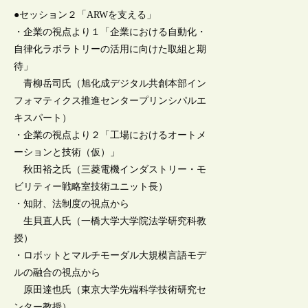
●セッション２「ARWを支える」
・企業の視点より１「企業における自動化・
自律化ラボラトリーの活用に向けた取組と期
待」
青柳岳司氏（旭化成デジタル共創本部イン
フォマティクス推進センタープリンシパルエ
キスパート）
・企業の視点より２「工場におけるオートメ
ーションと技術（仮）」
秋田裕之氏（三菱電機インダストリー・モ
ビリティー戦略室技術ユニット長）
・知財、法制度の視点から
生貝直人氏（一橋大学大学院法学研究科教
授）
・ロボットとマルチモーダル大規模言語モデ
ルの融合の視点から
原田達也氏（東京大学先端科学技術研究セ
ンター教授）