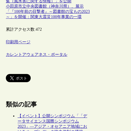
集（風水害に関する情報）」を公開
小田原市立中央図書館（神奈川県）、展示
「『100年前の目撃者』～図書館の宝もの2023
～」を開催：関東大震災100年事業の一環
累計アクセス数:
472
印刷用ページ
カレントアウェアネス・ポータル
類似の記事
【イベント】公開シンポジウム「「デ
ータサイエンス国際シンポジウム
2023」―アジア・オセアニア地域にお