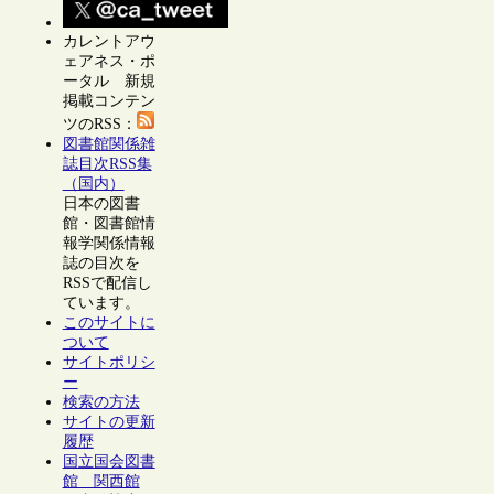
カレントアウ
ェアネス・ポ
ータル 新規
掲載コンテン
ツのRSS：
図書館関係雑
誌目次RSS集
（国内）
日本の図書
館・図書館情
報学関係情報
誌の目次を
RSSで配信し
ています。
このサイトに
ついて
サイトポリシ
ー
検索の方法
サイトの更新
履歴
国立国会図書
館 関西館