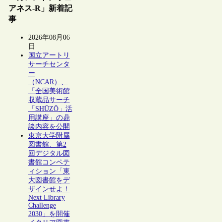
アネス-R」新着記
事
2026年08月06
日
国立アートリ
サーチセンタ
ー
（NCAR）、
「全国美術館
収蔵品サーチ
「SHŪZŌ」活
用講座」の鼎
談内容を公開
東京大学附属
図書館、第2
回デジタル図
書館コンペテ
ィション「東
大図書館をデ
ザインせよ！
Next Library
Challenge
2030」を開催