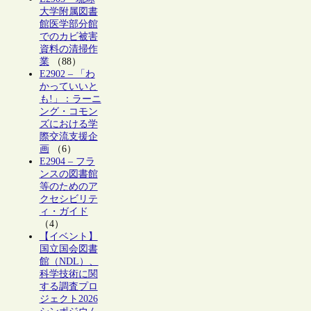
大学附属図書
館医学部分館
でのカビ被害
資料の清掃作
業
（88）
E2902 – 「わ
かっていいと
も!」：ラーニ
ング・コモン
ズにおける学
際交流支援企
画
（6）
E2904 – フラ
ンスの図書館
等のためのア
クセシビリテ
ィ・ガイド
（4）
【イベント】
国立国会図書
館（NDL）、
科学技術に関
する調査プロ
ジェクト2026