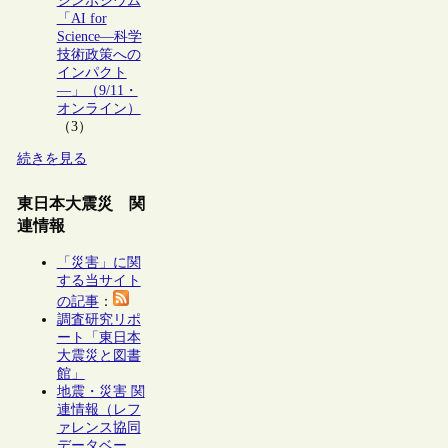
シンポジウム
「AI for
Science―科学
技術政策への
インパクト
―」（9/11・
オンライン）
（3）
続きを見る
東日本大震災 関
連情報
「災害」に関
する当サイト
の記事
：
調査研究リポ
ート「東日本
大震災と図書
館」
地震・災害 関
連情報（レフ
ァレンス協同
データベー