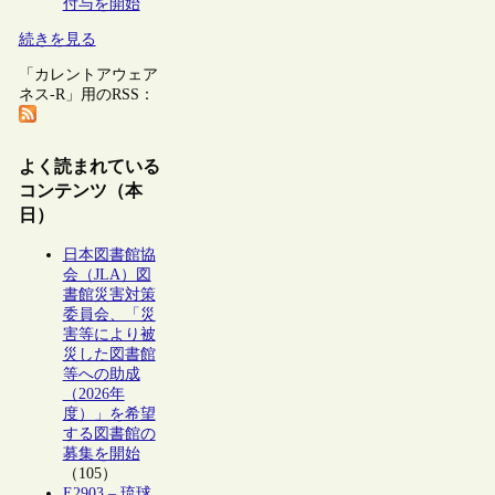
付与を開始
続きを見る
「カレントアウェア
ネス-R」用のRSS：
よく読まれている
コンテンツ（本
日）
日本図書館協
会（JLA）図
書館災害対策
委員会、「災
害等により被
災した図書館
等への助成
（2026年
度）」を希望
する図書館の
募集を開始
（105）
E2903 – 琉球