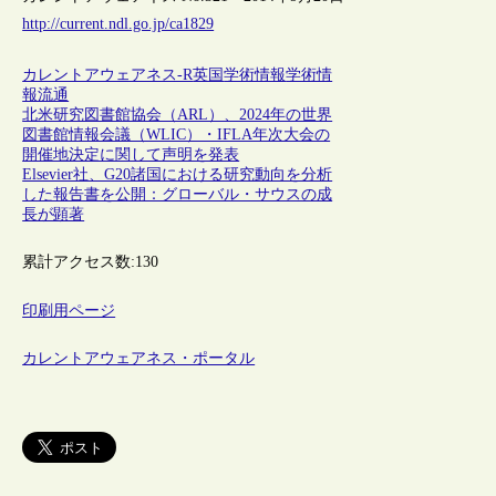
http://current.ndl.go.jp/ca1829
カレントアウェアネス-R
英国
学術情報
学術情
報流通
北米研究図書館協会（ARL）、2024年の世界
図書館情報会議（WLIC）・IFLA年次大会の
開催地決定に関して声明を発表
Elsevier社、G20諸国における研究動向を分析
した報告書を公開：グローバル・サウスの成
長が顕著
累計アクセス数:
130
印刷用ページ
カレントアウェアネス・ポータル