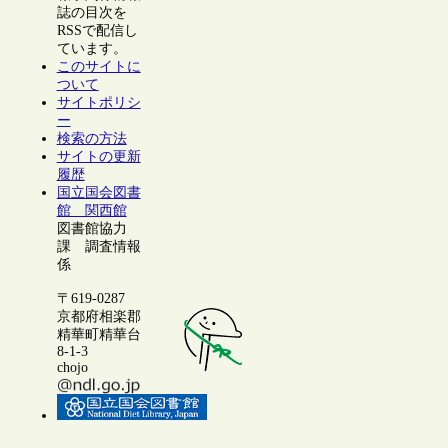
誌の目次を
RSSで配信し
ています。
このサイトに
ついて
サイトポリシ
ー
検索の方法
サイトの更新
履歴
国立国会図書
館 関西館
図書館協力
課 調査情報
係
〒619-0287
京都府相楽郡
精華町精華台
8-1-3
chojo