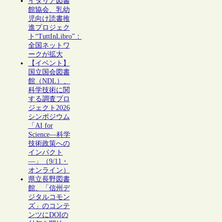
イタリア図書
館協会、乳幼
児向け読書推
進プロジェク
ト“TuttInLibro”：
全国ネットワ
ークが拡大
【イベント】
国立国会図書
館（NDL）、
科学技術に関
する調査プロ
ジェクト2026
シンポジウム
「AI for
Science―科学
技術政策への
インパクト
―」（9/11・
オンライン）
県立長野図書
館、「信州デ
ジタルコモン
ズ」のコンテ
ンツにDOIの