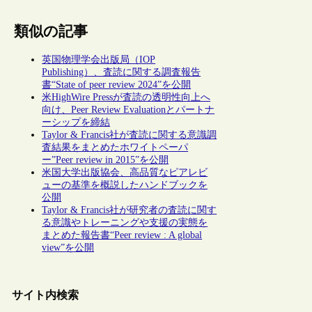
類似の記事
英国物理学会出版局（IOP
Publishing）、査読に関する調査報告
書“State of peer review 2024”を公開
米HighWire Pressが査読の透明性向上へ
向け、Peer Review Evaluationとパートナ
ーシップを締結
Taylor & Francis社が査読に関する意識調
査結果をまとめたホワイトペーパ
ー”Peer review in 2015”を公開
米国大学出版協会、高品質なピアレビ
ューの基準を概説したハンドブックを
公開
Taylor & Francis社が研究者の査読に関す
る意識やトレーニングや支援の実態を
まとめた報告書“Peer review : A global
view”を公開
サイト内検索