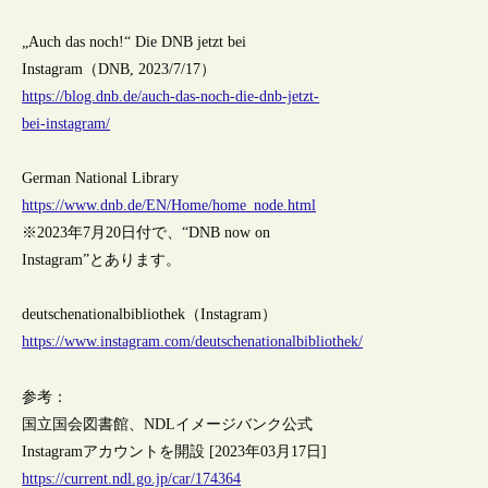
„Auch das noch!“ Die DNB jetzt bei
Instagram（DNB, 2023/7/17）
https://blog.dnb.de/auch-das-noch-die-dnb-jetzt-
bei-instagram/
German National Library
https://www.dnb.de/EN/Home/home_node.html
※2023年7月20日付で、“DNB now on
Instagram”とあります。
deutschenationalbibliothek（Instagram）
https://www.instagram.com/deutschenationalbibliothek/
参考：
国立国会図書館、NDLイメージバンク公式
Instagramアカウントを開設 [2023年03月17日]
https://current.ndl.go.jp/car/174364