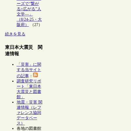
ーズで“繋が
る×広がる”人
文学―」
（8/24-25・大
阪府）
（27）
続きを見る
東日本大震災 関
連情報
「災害」に関
する当サイト
の記事
：
調査研究リポ
ート「東日本
大震災と図書
館」
地震・災害 関
連情報（レフ
ァレンス協同
データベー
ス）
各地の図書館