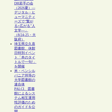
DH若手の会
（2026夏）―
デジタル・ヒ
ューマニティ
ーズで“繋が
る×広がる”人
文学―」
（8/24-25・大
阪府）
埼玉県立久喜
図書館、休館
日特別イベン
ト「本のタイ
トルで一句!」
を開催
米・ペンシル
バニア州等の
大学図書館の
連合体
PALCI、図書
館によるシス
テム相互運用
性評価のため
のガイドを公
開