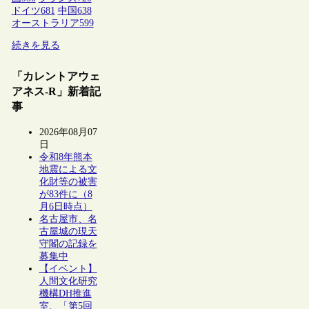
ドイツ
681
中国
638
オーストラリア
599
続きを見る
「カレントアウェ
アネス-R」新着記
事
2026年08月07
日
令和8年熊本
地震による文
化財等の被害
が83件に（8
月6日時点）
名古屋市、名
古屋城の現天
守閣の記録を
募集中
【イベント】
人間文化研究
機構DH推進
室、「第5回