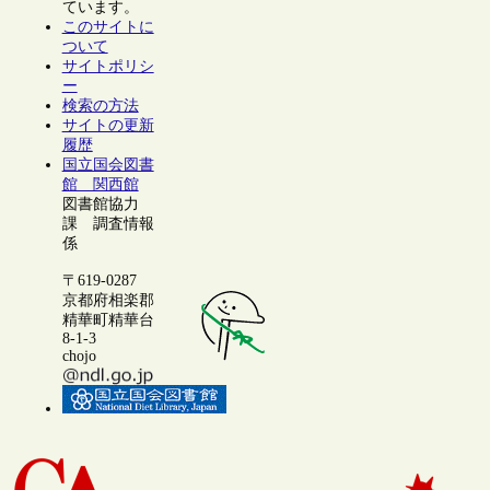
ています。
このサイトに
ついて
サイトポリシ
ー
検索の方法
サイトの更新
履歴
国立国会図書
館 関西館
図書館協力
課 調査情報
係
〒619-0287
京都府相楽郡
精華町精華台
8-1-3
chojo