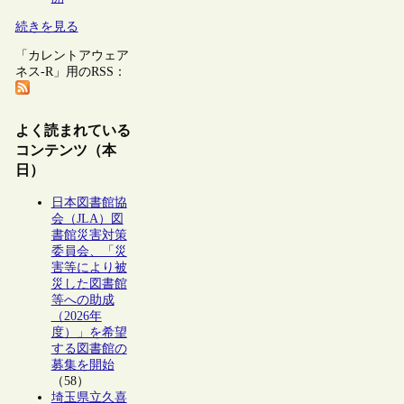
続きを見る
「カレントアウェア
ネス-R」用のRSS：
よく読まれている
コンテンツ（本
日）
日本図書館協
会（JLA）図
書館災害対策
委員会、「災
害等により被
災した図書館
等への助成
（2026年
度）」を希望
する図書館の
募集を開始
（58）
埼玉県立久喜