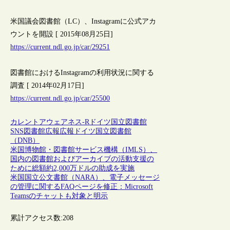
米国議会図書館（LC）、Instagramに公式アカ
ウントを開設 [ 2015年08月25日]
https://current.ndl.go.jp/car/29251
図書館におけるInstagramの利用状況に関する
調査 [ 2014年02月17日]
https://current.ndl.go.jp/car/25500
カレントアウェアネス-R
ドイツ
国立図書館
SNS
図書館広報
広報
ドイツ国立図書館
（DNB）
米国博物館・図書館サービス機構（IMLS）、
国内の図書館およびアーカイブの活動支援の
ために総額約2,000万ドルの助成を実施
米国国立公文書館（NARA）、電子メッセージ
の管理に関するFAQページを修正：Microsoft
Teamsのチャットも対象と明示
累計アクセス数:
208