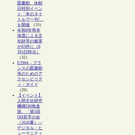
図書館、休館
日特別イベン
ト「本のタイ
トルで一句!」
を開催
（33）
令和8年熊本
地震による文
化財等の被害
が83件に（8
月6日時点）
（32）
E2904 – フラ
ンスの図書館
等のためのア
クセシビリテ
ィ・ガイド
（29）
【イベント】
人間文化研究
機構DH推進
室、「第5回
DH若手の会
（2026夏）―
デジタル・ヒ
ューマニティ