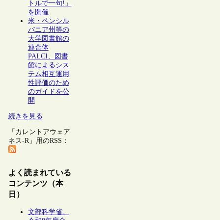
トルで一句!」
を開催
米・ペンシル
バニア州等の
大学図書館の
連合体
PALCI、図書
館によるシス
テム相互運用
性評価のため
のガイドを公
開
続きを見る
「カレントアウェア
ネス-R」用のRSS：
よく読まれている
コンテンツ（本
日）
文部科学省、