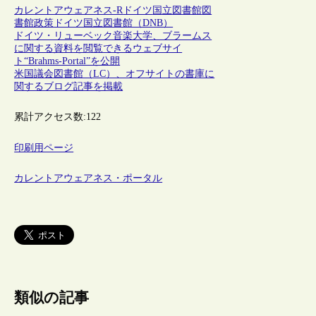
カレントアウェアネス-R
ドイツ
国立図書館
図
書館政策
ドイツ国立図書館（DNB）
ドイツ・リューベック音楽大学、ブラームス
に関する資料を閲覧できるウェブサイ
ト“Brahms-Portal”を公開
米国議会図書館（LC）、オフサイトの書庫に
関するブログ記事を掲載
累計アクセス数:
122
印刷用ページ
カレントアウェアネス・ポータル
類似の記事