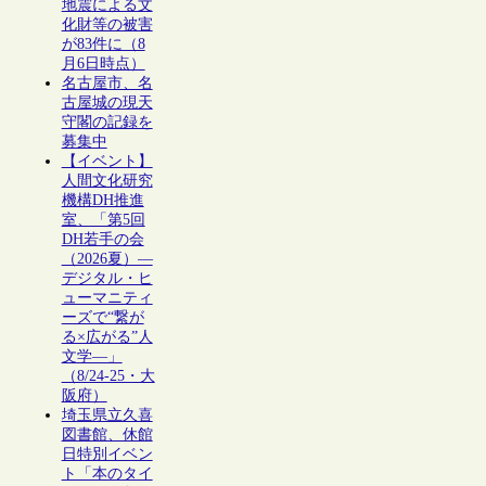
地震による文
化財等の被害
が83件に（8
月6日時点）
名古屋市、名
古屋城の現天
守閣の記録を
募集中
【イベント】
人間文化研究
機構DH推進
室、「第5回
DH若手の会
（2026夏）―
デジタル・ヒ
ューマニティ
ーズで“繋が
る×広がる”人
文学―」
（8/24-25・大
阪府）
埼玉県立久喜
図書館、休館
日特別イベン
ト「本のタイ