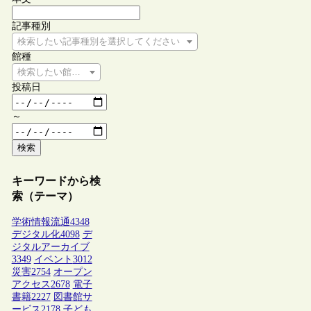
記事種別
検索したい記事種別を選択してください
館種
検索したい館種を選択してください
投稿日
～
検索
キーワードから検
索（テーマ）
学術情報流通
4348
デジタル化
4098
デ
ジタルアーカイブ
3349
イベント
3012
災害
2754
オープン
アクセス
2678
電子
書籍
2227
図書館サ
ービス
2178
子ども