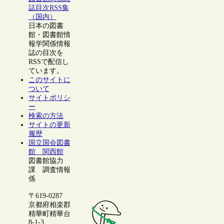
誌目次RSS集
（国内）
日本の図書
館・図書館情
報学関係情報
誌の目次を
RSSで配信し
ています。
このサイトに
ついて
サイトポリシ
ー
検索の方法
サイトの更新
履歴
国立国会図書
館 関西館
図書館協力
課 調査情報
係
〒619-0287
京都府相楽郡
精華町精華台
8-1-3