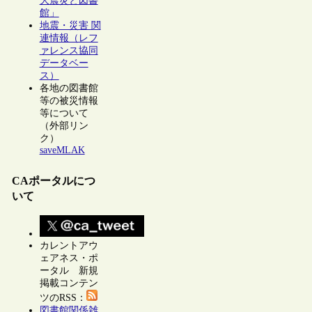
大震災と図書
館」
地震・災害 関
連情報（レフ
ァレンス協同
データベー
ス）
各地の図書館
等の被災情報
等について
（外部リン
ク）
saveMLAK
CAポータルにつ
いて
カレントアウ
ェアネス・ポ
ータル 新規
掲載コンテン
ツのRSS：
図書館関係雑