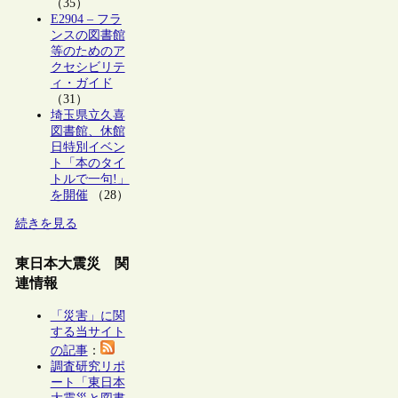
（35）
E2904 – フラ
ンスの図書館
等のためのア
クセシビリテ
ィ・ガイド
（31）
埼玉県立久喜
図書館、休館
日特別イベン
ト「本のタイ
トルで一句!」
を開催
（28）
続きを見る
東日本大震災 関
連情報
「災害」に関
する当サイト
の記事
：
調査研究リポ
ート「東日本