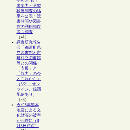
令和8年度全
国学力・学習
状況調査の結
果を公表：読
書時間や図書
館の利用頻度
等も調査
（41）
調査研究報告
会「都道府県
立図書館と市
町村立図書館
等との関係：
「支援」と
「協力」の今
とこれから」
（8/21・オン
ライン、録画
配信あり）
（38）
令和8年熊本
地震による文
化財等の被害
が83件に（8
月6日時点）