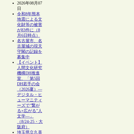
2026年08月07
日
令和8年熊本
地震による文
化財等の被害
が83件に（8
月6日時点）
名古屋市、名
古屋城の現天
守閣の記録を
募集中
【イベント】
人間文化研究
機構DH推進
室、「第5回
DH若手の会
（2026夏）―
デジタル・ヒ
ューマニティ
ーズで“繋が
る×広がる”人
文学―」
（8/24-25・大
阪府）
埼玉県立久喜