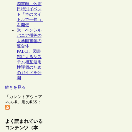
図書館、休館
日特別イベン
ト「本のタイ
トルで一句!」
を開催
米・ペンシル
バニア州等の
大学図書館の
連合体
PALCI、図書
館によるシス
テム相互運用
性評価のため
のガイドを公
開
続きを見る
「カレントアウェア
ネス-R」用のRSS：
よく読まれている
コンテンツ（本