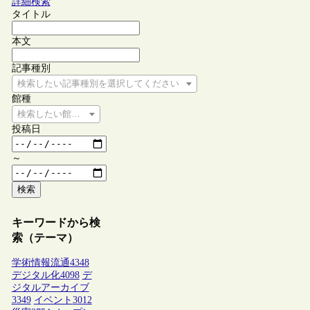
詳細検索
タイトル
本文
記事種別
検索したい記事種別を選択してください
館種
検索したい館種を選択してください
投稿日
～
検索
キーワードから検
索（テーマ）
学術情報流通
4348
デジタル化
4098
デ
ジタルアーカイブ
3349
イベント
3012