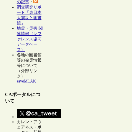
の記事
：
調査研究リポ
ート「東日本
大震災と図書
館」
地震・災害 関
連情報（レフ
ァレンス協同
データベー
ス）
各地の図書館
等の被災情報
等について
（外部リン
ク）
saveMLAK
CAポータルにつ
いて
カレントアウ
ェアネス・ポ