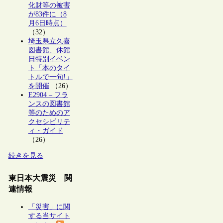
化財等の被害
が83件に（8
月6日時点）
（32）
埼玉県立久喜
図書館、休館
日特別イベン
ト「本のタイ
トルで一句!」
を開催
（26）
E2904 – フラ
ンスの図書館
等のためのア
クセシビリテ
ィ・ガイド
（26）
続きを見る
東日本大震災 関
連情報
「災害」に関
する当サイト