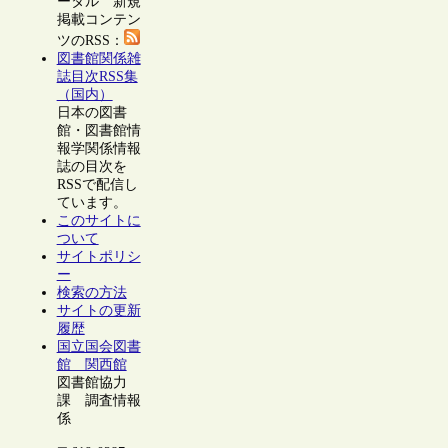
ータル 新規
掲載コンテン
ツのRSS：
図書館関係雑
誌目次RSS集
（国内）
日本の図書
館・図書館情
報学関係情報
誌の目次を
RSSで配信し
ています。
このサイトに
ついて
サイトポリシ
ー
検索の方法
サイトの更新
履歴
国立国会図書
館 関西館
図書館協力
課 調査情報
係