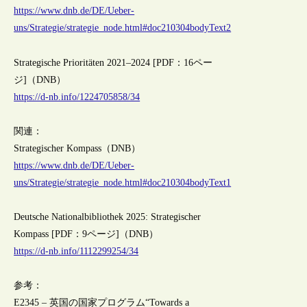
https://www.dnb.de/DE/Ueber-
uns/Strategie/strategie_node.html#doc210304bodyText2
Strategische Prioritäten 2021–2024 [PDF：16ペー
ジ]（DNB）
https://d-nb.info/1224705858/34
関連：
Strategischer Kompass（DNB）
https://www.dnb.de/DE/Ueber-
uns/Strategie/strategie_node.html#doc210304bodyText1
Deutsche Nationalbibliothek 2025: Strategischer
Kompass [PDF：9ページ]（DNB）
https://d-nb.info/1112299254/34
参考：
E2345 – 英国の国家プログラム“Towards a