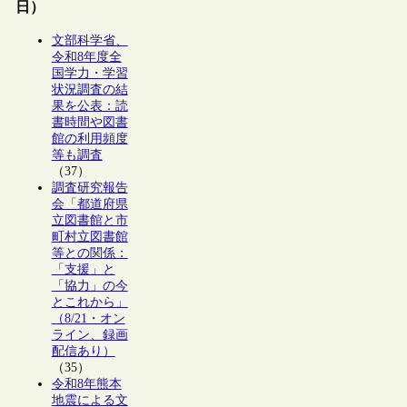
日）
文部科学省、
令和8年度全
国学力・学習
状況調査の結
果を公表：読
書時間や図書
館の利用頻度
等も調査
（37）
調査研究報告
会「都道府県
立図書館と市
町村立図書館
等との関係：
「支援」と
「協力」の今
とこれから」
（8/21・オン
ライン、録画
配信あり）
（35）
令和8年熊本
地震による文