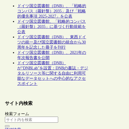
ドイツ国立図書館（DNB）、「戦略的
コンパス（羅針盤）2035」及び「戦略
的優先事項 2025-2027」を公表
ドイツ国立図書館、「戦略的コンパス
（羅針盤）2035」に基づく行動規範を
公表
ドイツ国立図書館（DNB）、東西ドイ
ツの統一及び国立図書館の統合から30
周年を記念した冊子を刊行
ドイツ国立図書館（DNB）、2021年の
年次報告書を公開
ドイツ国立図書館（DNB）
が“DNBLab”を設置：DNBの書誌・デジ
タルリソース等に関する自由に利用可
能なデータセットへの中心的なアクセ
スポイント
サイト内検索
検索フォーム