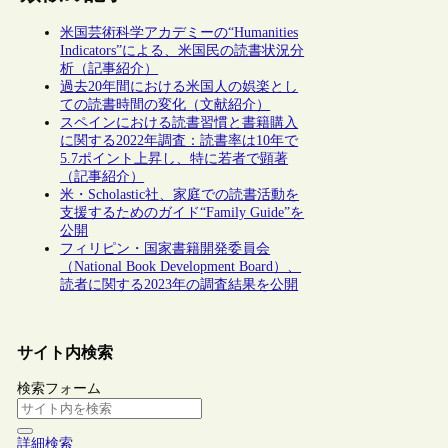
米国芸術科学アカデミーの“Humanities
Indicators”による、米国民の読書状況分
析（記事紹介）
過去20年間における米国人の娯楽とし
ての読書時間の変化（文献紹介）
スペインにおける読書習慣と書籍購入
に関する2022年調査：読書率は10年で
5.7ポイント上昇し、特に若者で顕著
（記事紹介）
米・Scholastic社、家庭での読書活動を
支援するためのガイド“Family Guide”を
公開
フィリピン・国家書籍開発委員会
（National Book Development Board）、
読者に関する2023年の調査結果を公開
サイト内検索
検索フォーム
詳細検索