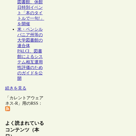
図書館、休館
日特別イベン
ト「本のタイ
トルで一句!」
を開催
米・ペンシル
バニア州等の
大学図書館の
連合体
PALCI、図書
館によるシス
テム相互運用
性評価のため
のガイドを公
開
続きを見る
「カレントアウェア
ネス-R」用のRSS：
よく読まれている
コンテンツ（本