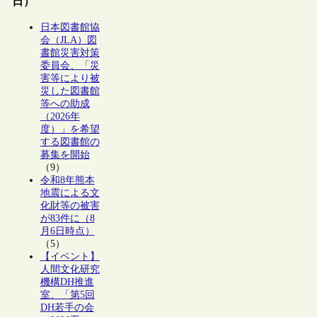
日）
日本図書館協
会（JLA）図
書館災害対策
委員会、「災
害等により被
災した図書館
等への助成
（2026年
度）」を希望
する図書館の
募集を開始
（9）
令和8年熊本
地震による文
化財等の被害
が83件に（8
月6日時点）
（5）
【イベント】
人間文化研究
機構DH推進
室、「第5回
DH若手の会