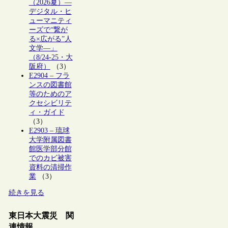
（2026夏）―
デジタル・ヒ
ューマニティ
ーズで“繋が
る×広がる”人
文学―」
（8/24-25・大
阪府）
（3）
E2904 – フラ
ンスの図書館
等のためのア
クセシビリテ
ィ・ガイド
（3）
E2903 – 琉球
大学附属図書
館医学部分館
でのカビ被害
資料の清掃作
業
（3）
続きを見る
東日本大震災 関
連情報