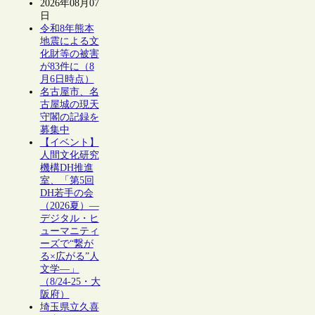
2026年08月07
日
令和8年熊本
地震による文
化財等の被害
が83件に（8
月6日時点）
名古屋市、名
古屋城の現天
守閣の記録を
募集中
【イベント】
人間文化研究
機構DH推進
室、「第5回
DH若手の会
（2026夏）―
デジタル・ヒ
ューマニティ
ーズで“繋が
る×広がる”人
文学―」
（8/24-25・大
阪府）
埼玉県立久喜