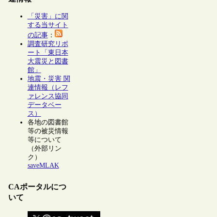
「災害」に関
する当サイト
の記事
：
調査研究リポ
ート「東日本
大震災と図書
館」
地震・災害 関
連情報（レフ
ァレンス協同
データベー
ス）
各地の図書館
等の被災情報
等について
（外部リン
ク）
saveMLAK
CAポータルにつ
いて