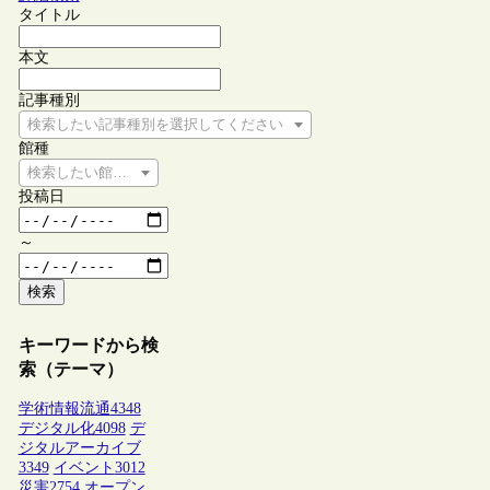
タイトル
本文
記事種別
検索したい記事種別を選択してください
館種
検索したい館種を選択してください
投稿日
～
検索
キーワードから検
索（テーマ）
学術情報流通
4348
デジタル化
4098
デ
ジタルアーカイブ
3349
イベント
3012
災害
2754
オープン