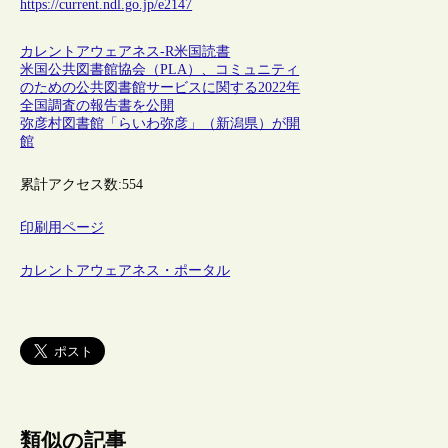
https://current.ndl.go.jp/e2147
カレントアウェアネス-R
米国
読書
米国公共図書館協会（PLA）、コミュニティ
のための公共図書館サービスに関する2022年
全国調査の報告書を公開
弥彦村図書館「らいわ弥彦」（新潟県）が開
館
累計アクセス数:
554
印刷用ページ
カレントアウェアネス・ポータル
類似の記事