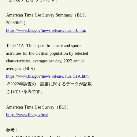
American Time Use Survey Summary（BLS,
2023/6/22）
https://www.bls.gov/news.release/atus.nr0.htm
Table 11A. Time spent in leisure and sports
activities for the civilian population by selected
characteristics, averages per day, 2022 annual
averages（BLS）
https://www.bls.gov/news.release/atus.t11A.htm
※2022年調査の、読書に関するデータが記載
されている表です。
American Time Use Survey（BLS）
https://www.bls.gov/tus/
参考：