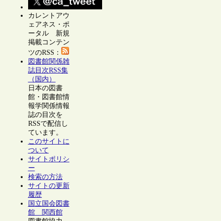
カレントアウ
ェアネス・ポ
ータル 新規
掲載コンテン
ツのRSS：
図書館関係雑
誌目次RSS集
（国内）
日本の図書
館・図書館情
報学関係情報
誌の目次を
RSSで配信し
ています。
このサイトに
ついて
サイトポリシ
ー
検索の方法
サイトの更新
履歴
国立国会図書
館 関西館