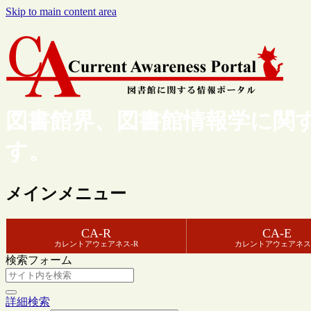
Skip to main content area
図書館界、図書館情報学に関
す。
メインメニュー
CA-R
CA-E
カレントアウェアネス-R
カレントアウェアネス
検索フォーム
詳細検索