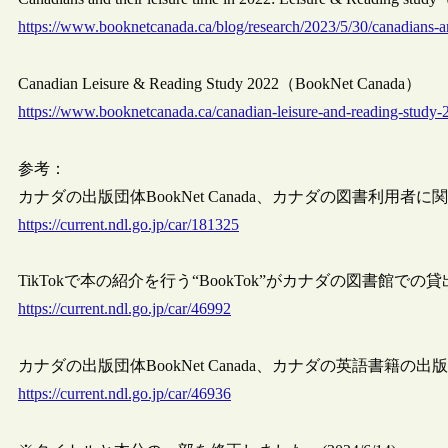
https://www.booknetcanada.ca/blog/research/2023/5/30/canadians-and
Canadian Leisure & Reading Study 2022（BookNet Canada）
https://www.booknetcanada.ca/canadian-leisure-and-reading-study-
参考：
カナダの出版団体BookNet Canada、カナダの図書利用者に関
https://current.ndl.go.jp/car/181325
TikTokで本の紹介を行う“BookTok”がカナダの図書館での貸
https://current.ndl.go.jp/car/46992
カナダの出版団体BookNet Canada、カナダの英語書籍の出版
https://current.ndl.go.jp/car/46936