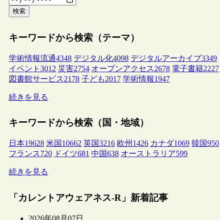
検索
キーワードから検索（テーマ）
学術情報流通
4348
デジタル化
4098
デジタルアーカイブ
3349
イベント
3012
災害
2754
オープンアクセス
2678
電子書籍
2227
図書館サービス
2178
子ども
2017
学術情報
1947
続きを見る
キーワードから検索（国・地域）
日本
19628
米国
10662
英国
3216
欧州
1426
カナダ
1069
韓国
950
フランス
720
ドイツ
681
中国
638
オーストラリア
599
続きを見る
「カレントアウェアネス-R」新着記事
2026年08月07日