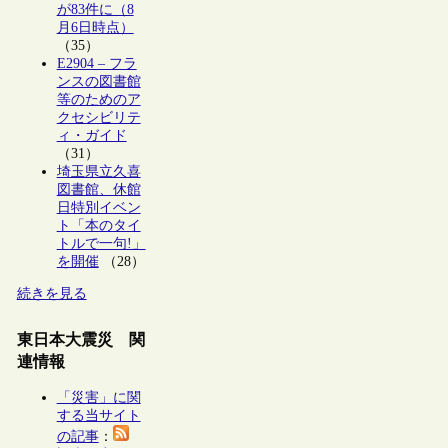
が83件に（8
月6日時点）
（35）
E2904 – フラ
ンスの図書館
等のためのア
クセシビリテ
ィ・ガイド
（31）
埼玉県立久喜
図書館、休館
日特別イベン
ト「本のタイ
トルで一句!」
を開催
（28）
続きを見る
東日本大震災 関
連情報
「災害」に関
する当サイト
の記事
：