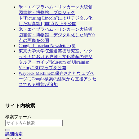
米・エイブラハム・リンカーン大統領
図書館・博物館、プロジェク
ト“Picturing Lincoln”によりデジタル化
した写真等1,000点以上を公開
米・エイブラハム・リンカーン大統領
図書館・博物館、デジタル化した約500
点の画像を公開
Google Librarian Newsletter (6)
東京大学大学院渡邉英徳研究室、ウク
ライナにおける史跡・文化遺産のデジ
タルアーカイブ“Museum of Ukrainian
Victory” 3Dマップを公開
Wayback Machineに保存されたウェブペ
ージにGoogle検索の結果から直接アクセ
スできる機能が追加
サイト内検索
検索フォーム
詳細検索