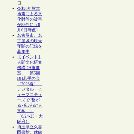
日
令和8年熊本
地震による文
化財等の被害
が83件に（8
月6日時点）
名古屋市、名
古屋城の現天
守閣の記録を
募集中
【イベント】
人間文化研究
機構DH推進
室、「第5回
DH若手の会
（2026夏）―
デジタル・ヒ
ューマニティ
ーズで“繋が
る×広がる”人
文学―」
（8/24-25・大
阪府）
埼玉県立久喜
図書館、休館