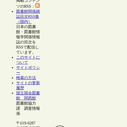
掲載コンテン
ツのRSS：
図書館関係雑
誌目次RSS集
（国内）
日本の図書
館・図書館情
報学関係情報
誌の目次を
RSSで配信し
ています。
このサイトに
ついて
サイトポリシ
ー
検索の方法
サイトの更新
履歴
国立国会図書
館 関西館
図書館協力
課 調査情報
係
〒619-0287