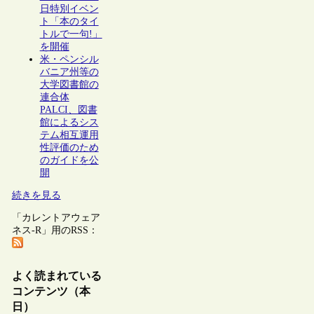
日特別イベン
ト「本のタイ
トルで一句!」
を開催
米・ペンシル
バニア州等の
大学図書館の
連合体
PALCI、図書
館によるシス
テム相互運用
性評価のため
のガイドを公
開
続きを見る
「カレントアウェア
ネス-R」用のRSS：
よく読まれている
コンテンツ（本
日）