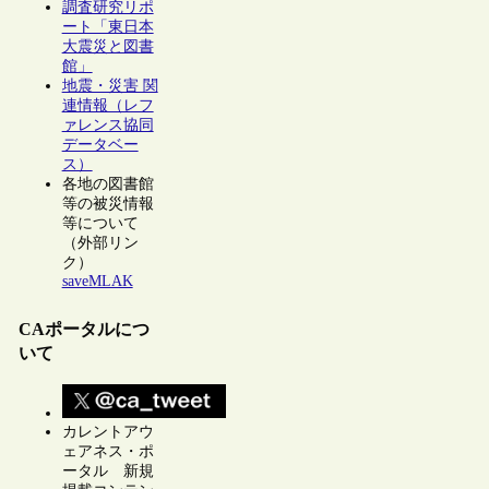
調査研究リポ
ート「東日本
大震災と図書
館」
地震・災害 関
連情報（レフ
ァレンス協同
データベー
ス）
各地の図書館
等の被災情報
等について
（外部リン
ク）
saveMLAK
CAポータルにつ
いて
カレントアウ
ェアネス・ポ
ータル 新規