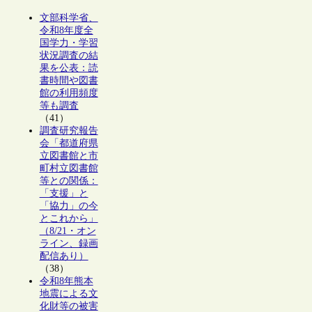
文部科学省、
令和8年度全
国学力・学習
状況調査の結
果を公表：読
書時間や図書
館の利用頻度
等も調査
（41）
調査研究報告
会「都道府県
立図書館と市
町村立図書館
等との関係：
「支援」と
「協力」の今
とこれから」
（8/21・オン
ライン、録画
配信あり）
（38）
令和8年熊本
地震による文
化財等の被害