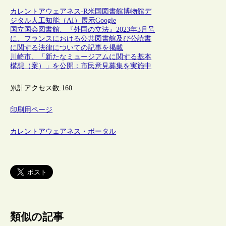
カレントアウェアネス-R
米国
図書館
博物館
デ
ジタル
人工知能（AI）
展示
Google
国立国会図書館、『外国の立法』2023年3月号
に、フランスにおける公共図書館及び公読書
に関する法律についての記事を掲載
川崎市、「新たなミュージアムに関する基本
構想（案）」を公開：市民意見募集を実施中
累計アクセス数:
160
印刷用ページ
カレントアウェアネス・ポータル
類似の記事