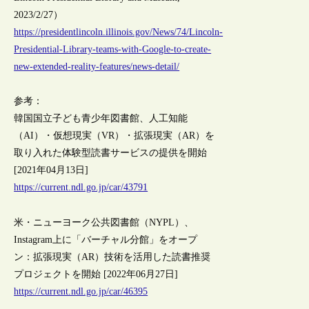
2023/2/27）
https://presidentlincoln.illinois.gov/News/74/Lincoln-
Presidential-Library-teams-with-Google-to-create-
new-extended-reality-features/news-detail/
参考：
韓国国立子ども青少年図書館、人工知能
（AI）・仮想現実（VR）・拡張現実（AR）を
取り入れた体験型読書サービスの提供を開始
[2021年04月13日]
https://current.ndl.go.jp/car/43791
米・ニューヨーク公共図書館（NYPL）、
Instagram上に「バーチャル分館」をオープ
ン：拡張現実（AR）技術を活用した読書推奨
プロジェクトを開始 [2022年06月27日]
https://current.ndl.go.jp/car/46395