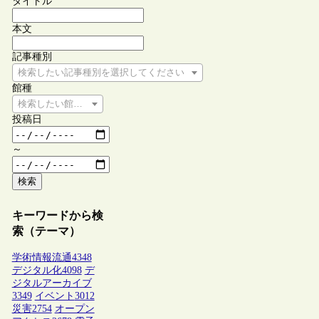
タイトル
本文
記事種別
検索したい記事種別を選択してください
館種
検索したい館種を選択してください
投稿日
～
検索
キーワードから検
索（テーマ）
学術情報流通
4348
デジタル化
4098
デ
ジタルアーカイブ
3349
イベント
3012
災害
2754
オープン