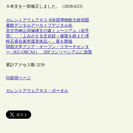
※本文を一部修正しました。（2018/4/23）
カレントアウェアネス-R
米国
博物館
大統領図
書館
デジタルアーカイブ
デジタル化
宮古市崎山貝塚縄文の森ミュージアム（岩手
県）、「よみがえる文化財～修復を終えた津
軽石盛合家所蔵美術品～」展を開催
関西大学アジア・オープン・リサーチセンタ
ー（KU-ORCAS）、IIIFコンソーシアムに加盟
累計アクセス数:
3239
印刷用ページ
カレントアウェアネス・ポータル