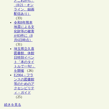
とこれから」
（8/21・オン
ライン、録画
配信あり）
（33）
令和8年熊本
地震による文
化財等の被害
が83件に（8
月6日時点）
（31）
埼玉県立久喜
図書館、休館
日特別イベン
ト「本のタイ
トルで一句!」
を開催
（26）
E2904 – フラ
ンスの図書館
等のためのア
クセシビリテ
ィ・ガイド
（25）
続きを見る