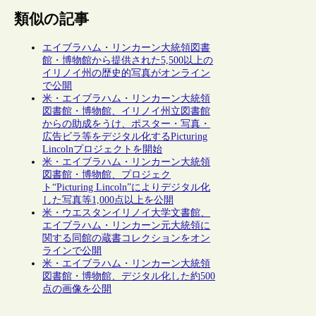
類似の記事
エイブラハム・リンカーン大統領図書
館・博物館から提供された5,500以上の
イリノイ州の歴史的写真がオンライン
で公開
米・エイブラハム・リンカーン大統領
図書館・博物館、イリノイ州立図書館
からの助成をうけ、ポスター・写真・
広告ビラ等をデジタル化するPicturing
Lincolnプロジェクトを開始
米・エイブラハム・リンカーン大統領
図書館・博物館、プロジェク
ト“Picturing Lincoln”によりデジタル化
した写真等1,000点以上を公開
米・ウエスタンイリノイ大学文書館、
エイブラハム・リンカーン元大統領に
関する同館の蔵書コレクションをオン
ラインで公開
米・エイブラハム・リンカーン大統領
図書館・博物館、デジタル化した約500
点の画像を公開