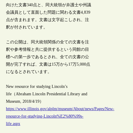
向けた文書340点と、同大統領が弁護士や州議
会議員として直面した問題に関わる文書4,839
点が含まれます。文書は文字起こしされ、注
釈が付されています。
この公開は、同大統領関係の全ての文書を注
釈や参考情報と共に提供するという同館の目
標への第一歩であるとされ、全ての文書の公
開が完了すれば、文書は15万から17万5,000点
になるとされています。
New resource for studying Lincoln’s
life（Abraham Lincoln Presidential Library and
Museum, 2018/4/19）
https://www.illinois.gov/alplm/museum/About/news/Pages/New-
resource-for-studying-Lincoln%E2%80%99s-
life.aspx