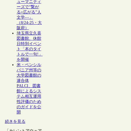
ューマニティ
ーズで“繋が
る×広がる”人
文学―」
（8/24-25・大
阪府）
埼玉県立久喜
図書館、休館
日特別イベン
ト「本のタイ
トルで一句!」
を開催
米・ペンシル
バニア州等の
大学図書館の
連合体
PALCI、図書
館によるシス
テム相互運用
性評価のため
のガイドを公
開
続きを見る
「カレントアウェア