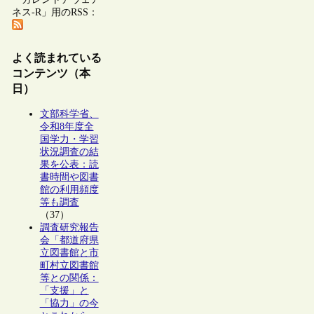
ネス-R」用のRSS：
よく読まれている
コンテンツ（本
日）
文部科学省、
令和8年度全
国学力・学習
状況調査の結
果を公表：読
書時間や図書
館の利用頻度
等も調査
（37）
調査研究報告
会「都道府県
立図書館と市
町村立図書館
等との関係：
「支援」と
「協力」の今