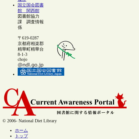
国立国会図書
館 関西館
図書館協力
課 調査情報
係
〒619-0287
京都府相楽郡
精華町精華台
8-1-3
chojo
© 2006- National Diet Library
ホーム
トップ