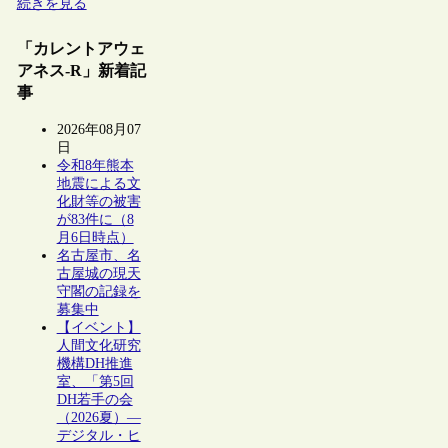
続きを見る
「カレントアウェ
アネス-R」新着記
事
2026年08月07
日
令和8年熊本
地震による文
化財等の被害
が83件に（8
月6日時点）
名古屋市、名
古屋城の現天
守閣の記録を
募集中
【イベント】
人間文化研究
機構DH推進
室、「第5回
DH若手の会
（2026夏）―
デジタル・ヒ