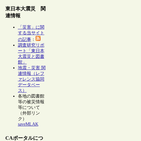
東日本大震災 関
連情報
「災害」に関
する当サイト
の記事
：
調査研究リポ
ート「東日本
大震災と図書
館」
地震・災害 関
連情報（レフ
ァレンス協同
データベー
ス）
各地の図書館
等の被災情報
等について
（外部リン
ク）
saveMLAK
CAポータルにつ