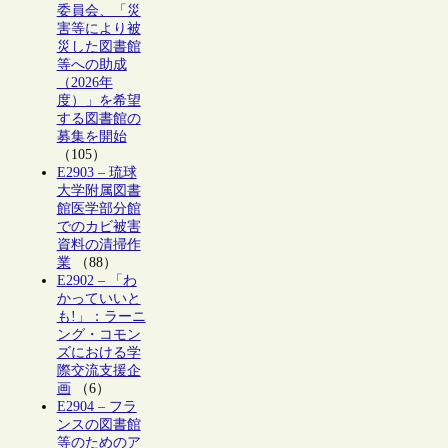
委員会、「災
害等により被
災した図書館
等への助成
（2026年
度）」を希望
する図書館の
募集を開始
（105）
E2903 – 琉球
大学附属図書
館医学部分館
でのカビ被害
資料の清掃作
業
（88）
E2902 – 「わ
かっていいと
も!」：ラーニ
ング・コモン
ズにおける学
際交流支援企
画
（6）
E2904 – フラ
ンスの図書館
等のためのア