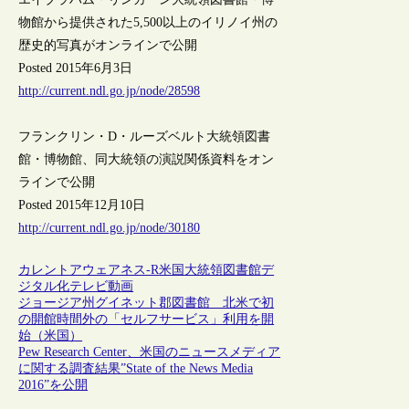
物館から提供された5,500以上のイリノイ州の
歴史的写真がオンラインで公開
Posted 2015年6月3日
http://current.ndl.go.jp/node/28598
フランクリン・D・ルーズベルト大統領図書
館・博物館、同大統領の演説関係資料をオン
ラインで公開
Posted 2015年12月10日
http://current.ndl.go.jp/node/30180
カレントアウェアネス-R
米国
大統領図書館
デ
ジタル化
テレビ
動画
ジョージア州グイネット郡図書館 北米で初
の開館時間外の「セルフサービス」利用を開
始（米国）
Pew Research Center、米国のニュースメディア
に関する調査結果”State of the News Media
2016”を公開