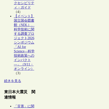
クセシビリテ
ィ・ガイド
（4）
【イベント】
国立国会図書
館（NDL）、
科学技術に関
する調査プロ
ジェクト2026
シンポジウム
「AI for
Science―科学
技術政策への
インパクト
―」（9/11・
オンライン）
（3）
続きを見る
東日本大震災 関
連情報
「災害」に関