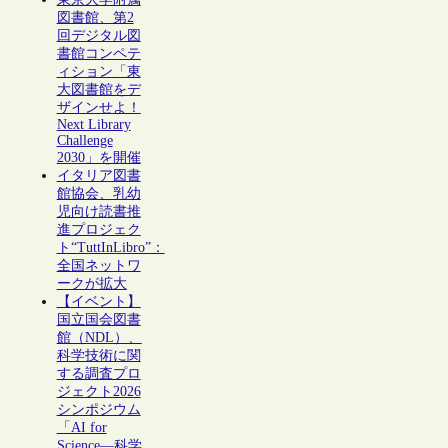
図書館、第2
回デジタル図
書館コンペテ
ィション「東
大図書館をデ
ザインせよ！
Next Library
Challenge
2030」を開催
イタリア図書
館協会、乳幼
児向け読書推
進プロジェク
ト“TuttInLibro”：
全国ネットワ
ークが拡大
【イベント】
国立国会図書
館（NDL）、
科学技術に関
する調査プロ
ジェクト2026
シンポジウム
「AI for
Science―科学