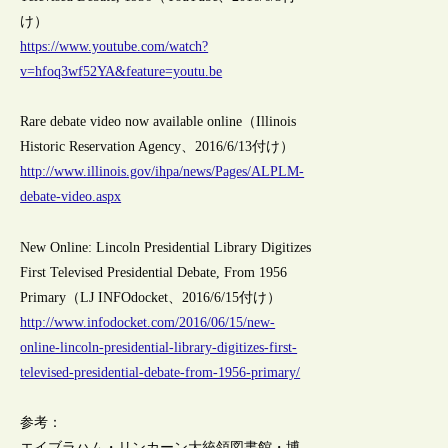
け）
https://www.youtube.com/watch?
v=hfoq3wf52YA&feature=youtu.be
Rare debate video now available online（Illinois
Historic Reservation Agency、2016/6/13付け）
http://www.illinois.gov/ihpa/news/Pages/ALPLM-
debate-video.aspx
New Online: Lincoln Presidential Library Digitizes
First Televised Presidential Debate, From 1956
Primary（LJ INFOdocket、2016/6/15付け）
http://www.infodocket.com/2016/06/15/new-
online-lincoln-presidential-library-digitizes-first-
televised-presidential-debate-from-1956-primary/
参考：
エイブラハム・リンカーン大統領図書館・博