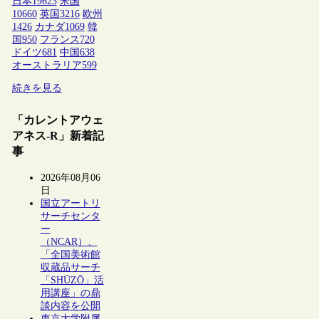
日本
19623
米国
10660
英国
3216
欧州
1426
カナダ
1069
韓
国
950
フランス
720
ドイツ
681
中国
638
オーストラリア
599
続きを見る
「カレントアウェ
アネス-R」新着記
事
2026年08月06
日
国立アートリ
サーチセンタ
ー
（NCAR）、
「全国美術館
収蔵品サーチ
「SHŪZŌ」活
用講座」の鼎
談内容を公開
東京大学附属