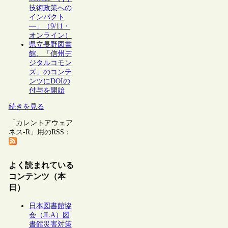
技術政策への
インパクト
―」（9/11・
オンライン）
県立長野図書
館、「信州デ
ジタルコモン
ズ」のコンテ
ンツにDOIの
付与を開始
続きを見る
「カレントアウェア
ネス-R」用のRSS：
よく読まれている
コンテンツ（本
日）
日本図書館協
会（JLA）図
書館災害対策