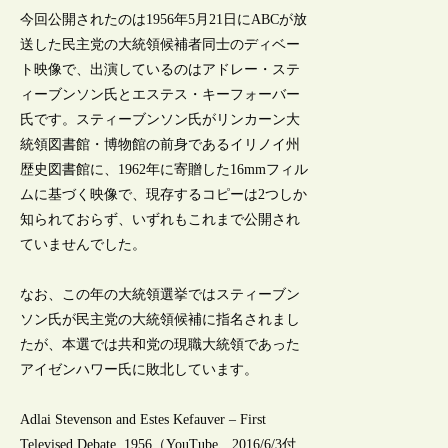
今回公開されたのは1956年5月21日にABCが放
送した民主党の大統領候補者同士のディベー
ト映像で、出演しているのはアドレー・ステ
ィーブンソン氏とエステス・キーフォーバー
氏です。スティーブンソン氏がリンカーン大
統領図書館・博物館の前身であるイリノイ州
歴史図書館に、1962年に寄贈した16mmフィル
ムに基づく映像で、現存するコピーは2つしか
知られておらず、いずれもこれまで公開され
ていませんでした。
なお、この年の大統領選挙ではスティーブン
ソン氏が民主党の大統領候補に指名されまし
たが、本選では共和党の現職大統領であった
アイゼンハワー氏に敗北しています。
Adlai Stevenson and Estes Kefauver – First
Televised Debate, 1956（YouTube、2016/6/3付