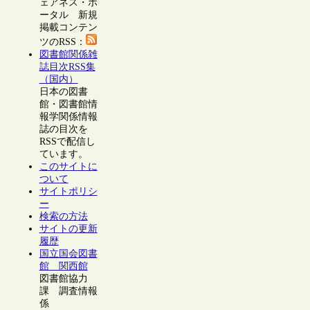
ェアネス・ポ
ータル 新規
掲載コンテン
ツのRSS：
図書館関係雑
誌目次RSS集
（国内）
日本の図書
館・図書館情
報学関係情報
誌の目次を
RSSで配信し
ています。
このサイトに
ついて
サイトポリシ
ー
検索の方法
サイトの更新
履歴
国立国会図書
館 関西館
図書館協力
課 調査情報
係