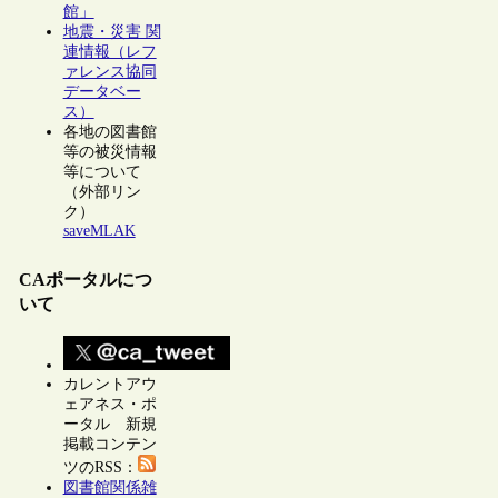
館」
地震・災害 関
連情報（レフ
ァレンス協同
データベー
ス）
各地の図書館
等の被災情報
等について
（外部リン
ク）
saveMLAK
CAポータルにつ
いて
カレントアウ
ェアネス・ポ
ータル 新規
掲載コンテン
ツのRSS：
図書館関係雑