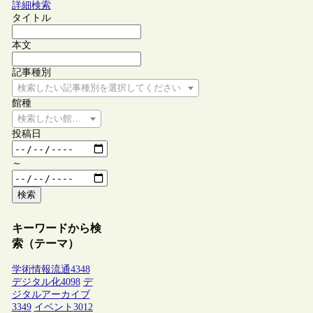
詳細検索
タイトル
本文
記事種別
検索したい記事種別を選択してください
館種
検索したい館種を選択してください
投稿日
～
検索
キーワードから検
索（テーマ）
学術情報流通
4348
デジタル化
4098
デ
ジタルアーカイブ
3349
イベント
3012