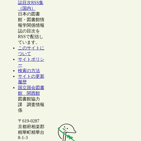
誌目次RSS集
（国内）
日本の図書
館・図書館情
報学関係情報
誌の目次を
RSSで配信し
ています。
このサイトに
ついて
サイトポリシ
ー
検索の方法
サイトの更新
履歴
国立国会図書
館 関西館
図書館協力
課 調査情報
係
〒619-0287
京都府相楽郡
精華町精華台
8-1-3