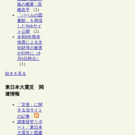
版の概要 / 髙
橋良平
（2）
「バベルの図
書館」を再現
したWebサイ
ト公開
（2）
令和8年熊本
地震による文
化財等の被害
が83件に（8
月6日時点）
（1）
続きを見る
東日本大震災 関
連情報
「災害」に関
する当サイト
の記事
：
調査研究リポ
ート「東日本
大震災と図書