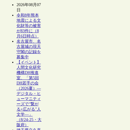
2026年08月07
日
令和8年熊本
地震による文
化財等の被害
が83件に（8
月6日時点）
名古屋市、名
古屋城の現天
守閣の記録を
募集中
【イベント】
人間文化研究
機構DH推進
室、「第5回
DH若手の会
（2026夏）―
デジタル・ヒ
ューマニティ
ーズで“繋が
る×広がる”人
文学―」
（8/24-25・大
阪府）