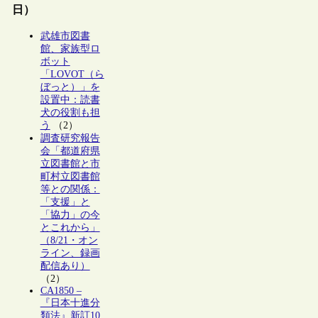
日）
武雄市図書
館、家族型ロ
ボット
「LOVOT（ら
ぼっと）」を
設置中：読書
犬の役割も担
う
（2）
調査研究報告
会「都道府県
立図書館と市
町村立図書館
等との関係：
「支援」と
「協力」の今
とこれから」
（8/21・オン
ライン、録画
配信あり）
（2）
CA1850 –
『日本十進分
類法』新訂10