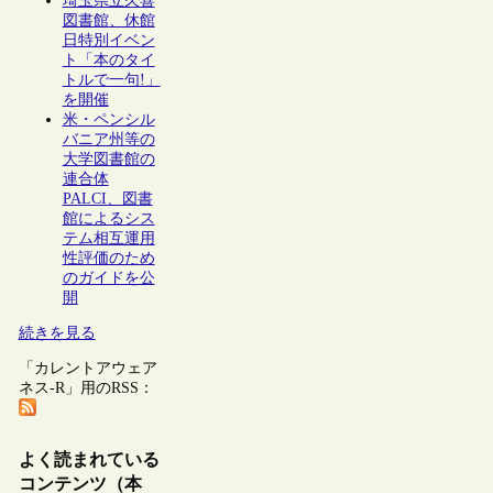
埼玉県立久喜
図書館、休館
日特別イベン
ト「本のタイ
トルで一句!」
を開催
米・ペンシル
バニア州等の
大学図書館の
連合体
PALCI、図書
館によるシス
テム相互運用
性評価のため
のガイドを公
開
続きを見る
「カレントアウェア
ネス-R」用のRSS：
よく読まれている
コンテンツ（本