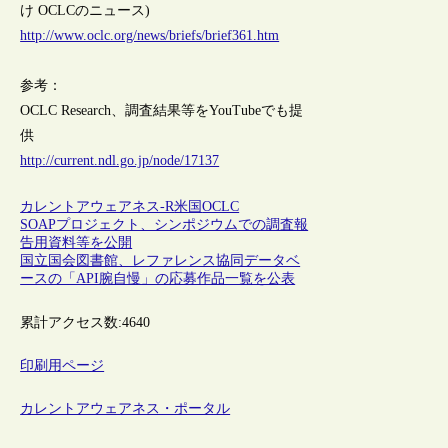
け OCLCのニュース)
http://www.oclc.org/news/briefs/brief361.htm
参考：
OCLC Research、調査結果等をYouTubeでも提
供
http://current.ndl.go.jp/node/17137
カレントアウェアネス-R
米国
OCLC
SOAPプロジェクト、シンポジウムでの調査報
告用資料等を公開
国立国会図書館、レファレンス協同データベ
ースの「API腕自慢」の応募作品一覧を公表
累計アクセス数:
4640
印刷用ページ
カレントアウェアネス・ポータル