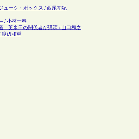
ROMジューク・ボックス / 西尾初紀
 / 小林一春
会議―英米日の関係者が講演 / 山口和之
/ 渡辺和重