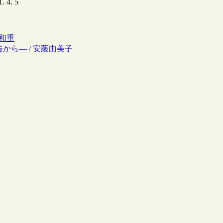
1. 4. 5
辺和重
から― / 安藤由美子