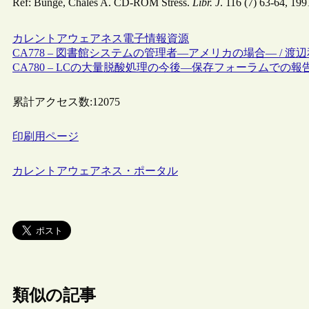
Ref: Bunge, Chales A. CD-ROM Stress.
Libr. J
. 116 (7) 63-64, 199
カレントアウェアネス
電子情報資源
CA778 – 図書館システムの管理者―アメリカの場合― / 渡
CA780 – LCの大量脱酸処理の今後―保存フォーラムでの報告
累計アクセス数:
12075
印刷用ページ
カレントアウェアネス・ポータル
類似の記事