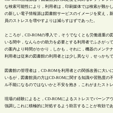
な検索可能性により，利用者は，印刷媒体では検索が難か
の新しい電子情報源は図書館サービスのイメージを変え，新
員のストレスを増やすよりは減らすはずであった。
ところが，CD-ROMの導入で，そうでなくとも労働過重の
いる間中，なんらかの助力を必要とする利用者でふさがっ
の案内より時間がかかり，しかも，それに，機器のメンテナ
利用者は従来の図書館の利用者とは少し異なり，せっかち
図書館の管理者は，CD-ROMを利用者との関係改善に大
いるが，図書館員の方はCD-ROMに関する知識や習熟度の
ル不能になるのではないかと不安を抱き，これがまたスト
現場の経験によると，CD-ROMによるストレスでバーンア
強調しこれに積極的に対処するよう助言することが有効で