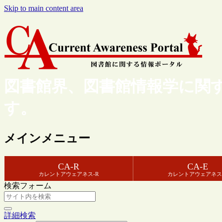
Skip to main content area
図書館界、図書館情報学に関
す。
メインメニュー
CA-R
CA-E
カレントアウェアネス-R
カレントアウェアネス
検索フォーム
詳細検索