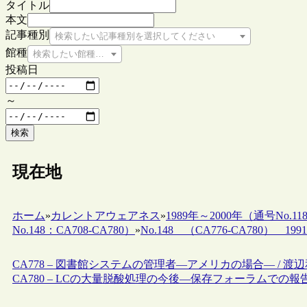
タイトル
本文
記事種別
検索したい記事種別を選択してください
館種
検索したい館種を選択してください
投稿日
～
検索
現在地
ホーム
»
カレントアウェアネス
»
1989年～2000年（通号No.118
No.148：CA708-CA780）
»
No.148 （CA776-CA780） 1991.
CA778 – 図書館システムの管理者―アメリカの場合― / 渡
CA780 – LCの大量脱酸処理の今後―保存フォーラムでの報告