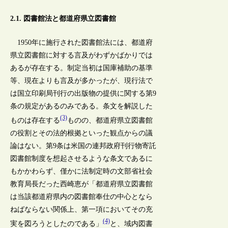
2.1. 図書館法と都道府県立図書館
1950年に施行された図書館法には、都道府
県立図書館に対する言及がわずかばかりでは
あるが存在する。制定当初は国庫補助の基準
等、現在よりも言及が多かったが、現行法で
は国立印刷局刊行の出版物の提供に関する第9
条の規定があるのみである。条文を解説した
(3)
ものは存在する
ものの、都道府県立図書館
の役割とその法的根拠といった観点からの議
論はない。第9条は米国の連邦政府刊行物寄託
図書館制度を想起させるような条文であるに
もかかわらず、僅かに法制定時の文部省社会
教育局長だった西崎恵が「都道府県立図書館
は当該都道府県内の図書館奉仕の中心となら
ねばならない関係上、第一項においてその充
(4)
実を図ろうとしたのである」
と、域内図書