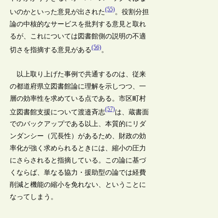
(55)
いのかといった意見が出された
。役割分担
論の中核的なサービスを批判する意見と取れ
るが、これについては図書館側の説明の不適
(56)
切さを指摘する意見がある
。
以上取り上げた事例で共通するのは、従来
の都道府県立図書館論に理解を示しつつ、一
層の効率性を求めている点である。市区町村
(57)
立図書館支援について渡邉斉志
は、蔵書面
でのバックアップである以上、本質的にリダ
ンダンシー（冗長性）があるため、財政の効
率化が強く求められるときには、縮小の圧力
にさらされると指摘している。この論に基づ
くならば、単なる協力・援助型の論では経費
削減と機能の縮小を免れない、ということに
なってしまう。