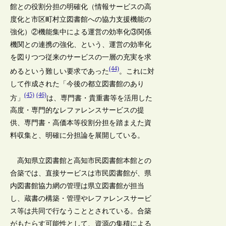
館との役割分担の明確化（情報サービスの高
度化と市区町村立図書館への協力支援機能の
強化）②機能集中による運営の効率化③関係
機関との連携の強化、という、運営の効率化
を図りつつ従来のサービスの一層の充実を求
(44)
めるという難しい要求であった
。これに対
して作成された「今後の都立図書館のあり
(45)
(46)
方」
は、専門書・貴重書等を活用した
高度・専門的なレファレンスサービスの提
供、専門書・高価本等役割分担を踏まえた資
料収集と、明確に分担論を展開している。
高知県立図書館と高知市民図書館本館との
合築では、直接サービスは市民図書館が、県
内図書館協力網の管理は県立図書館が担当
し、蔵書の構築・管理やレファレンスサービ
ス等は共同で行なうこととされている。合築
がもたらす可能性として、資源の集積による