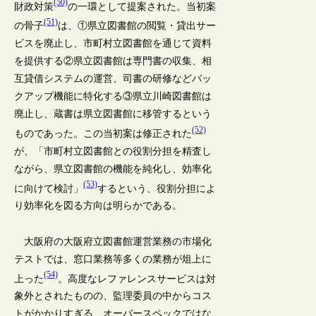
(50)
財政対策
の一環として提案された。当初案
(51)
の骨子
は、①県立図書館の閲覧・貸出サー
ビスを廃止し、市町村立図書館を通じて資料
を提供する②県立図書館は専門書の収集、相
互貸借システムの運営、司書の研修などバッ
クアップ機能に特化する③県立川崎図書館は
廃止し、蔵書は県立図書館に移管するという
(52)
ものであった。この当初案は修正された
が、「市町村立図書館との役割分担を精査し
ながら、県立図書館の機能を純化し、効率化
(53)
に向けて検討」
するという、役割分担によ
り効率化を図る方向は明らかである。
大阪府の大阪府立図書館運営業務の市場化
テストでは、窓口業務等多くの業務が俎上に
(54)
上った
。高度なレファレンスサービスは対
象外とされたものの、監理委員の中からコス
トがかかりすぎる、オーバースペックではな