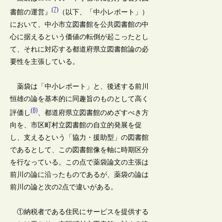
(7)
書館の運営』
（以下、「中小レポート」）
において、中小市立図書館を公共図書館の中
心に据えるという価値の転倒が起こったとし
て、それに対応する都道府県立図書館論の必
要性を主張している。
薬袋は「中小レポート」と、後述する前川
恒雄の論を基本的に同趣旨のものとして高く
(8)
評価し
、都道府県立図書館のめざすべき方
向を、市区町村立図書館の自立的発展を促
し、支えるという「協力・援助型」の図書館
であるとして、この図書館像を軸に時期区分
を行なっている。この点で薬袋論文の主張は
前川の論に沿ったものであるが、薬袋の論は
前川の論と次の2点で違いがある。
①納税者である住民にサービスを提供する