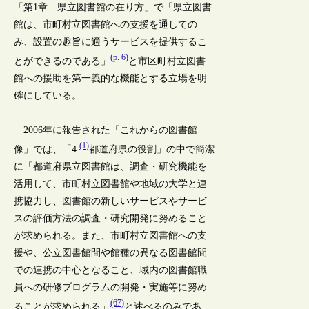
「第1章 県立図書館の在り方」で「県立図書
館は、市町村立図書館への支援を通しての
み、設置の趣旨に適うサービスを提供するこ
(p. 6)
とができるのである」
と市区町村立図書
館への援助を第一義的な機能とする立場を明
確にしている。
2006年に報告された「これからの図書館
(1)
像」では、「4.
都道府県の役割」の中で簡潔
に「都道府県立図書館は、調査・研究機能を
活用して、市町村立図書館や地域の大学と連
携協力し、図書館の新しいサービスやサービ
スの評価方法の調査・研究開発に努めること
が求められる。また、市町村立図書館への支
援や、公立図書館間や館種の異なる図書館間
での連携の中心となること、域内の図書館職
員への研修プログラムの開発・実施等に努め
(67)
ることが求められる」
と述べるのみであ