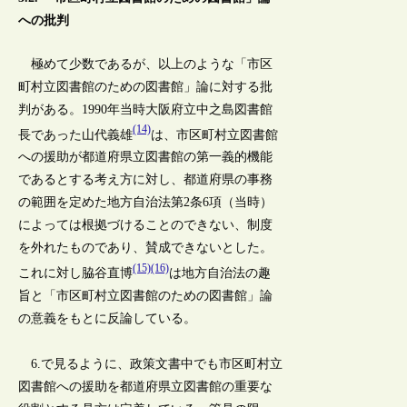
への批判
極めて少数であるが、以上のような「市区
町村立図書館のための図書館」論に対する批
判がある。1990年当時大阪府立中之島図書館
(14)
長であった山代義雄
は、市区町村立図書館
への援助が都道府県立図書館の第一義的機能
であるとする考え方に対し、都道府県の事務
の範囲を定めた地方自治法第2条6項（当時）
によっては根拠づけることのできない、制度
を外れたものであり、賛成できないとした。
(15)
(16)
これに対し脇谷直博
は地方自治法の趣
旨と「市区町村立図書館のための図書館」論
の意義をもとに反論している。
6.で見るように、政策文書中でも市区町村立
図書館への援助を都道府県立図書館の重要な