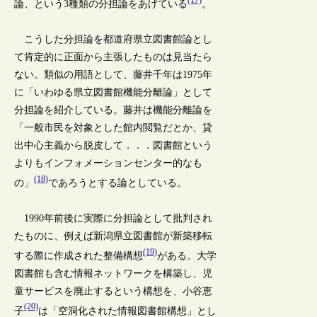
(17)
論、という3種類の分担論をあげている
。
こうした分担論を都道府県立図書館論とし
て肯定的に正面から主張したものは見当たら
ない。類似の用語として、藤井千年は1975年
に「いわゆる県立図書館機能分離論」として
分担論を紹介している。藤井は機能分離論を
「一般市民を対象とした館内閲覧だとか、貸
出中心主義から脱皮して．．．図書館という
よりもインフォメーションセンター的なも
(18)
の」
であろうとする論としている。
1990年前後に実際に分担論として批判され
たものに、例えば新潟県立図書館が新築移転
(19)
する際に作成された整備構想
がある。大学
図書館も含む情報ネットワークを構築し、児
童サービスを廃止するという構想を、小谷恵
(20)
子
は「空洞化された情報図書館構想」とし