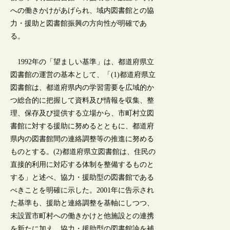
への働きかけがあげられ、域内図書館との協
力・援助と図書館振興の方向性が明確であ
る。
1992年の「望ましい基準」は、都道府県立
図書館の運営の基本として、「(1)都道府県立
図書館は、都道府県内の学習需要を広域的か
つ総合的に把握して資料及び情報を収集、整
理、保存及び提供する立場から、市町村立図
書館に対する援助に努めるとともに、都道府
県内の図書館間の連絡調整等の推進に努める
ものとする。(2)都道府県立図書館は、住民の
直接的利用に対応する体制を整備するものと
する」と述べ、協力・援助型の図書館である
べきことを明確に示した。2001年に告示され
た基準も、援助と連絡調整を基軸にしつつ、
未設置市町村への働きかけと他施設との連携
を新たに加え、協力・援助型の図書館論を補