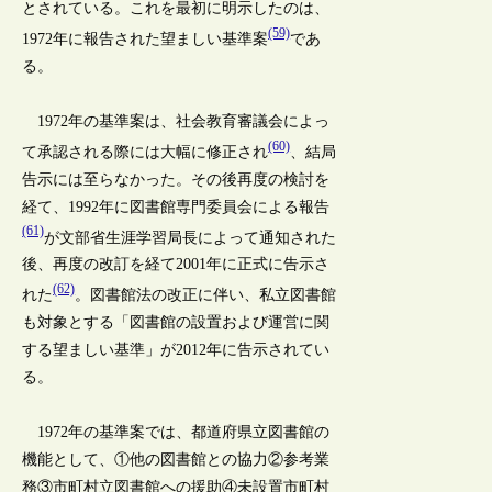
とされている。これを最初に明示したのは、
(59)
1972年に報告された望ましい基準案
であ
る。
1972年の基準案は、社会教育審議会によっ
(60)
て承認される際には大幅に修正され
、結局
告示には至らなかった。その後再度の検討を
経て、1992年に図書館専門委員会による報告
(61)
が文部省生涯学習局長によって通知された
後、再度の改訂を経て2001年に正式に告示さ
(62)
れた
。図書館法の改正に伴い、私立図書館
も対象とする「図書館の設置および運営に関
する望ましい基準」が2012年に告示されてい
る。
1972年の基準案では、都道府県立図書館の
機能として、①他の図書館との協力②参考業
務③市町村立図書館への援助④未設置市町村