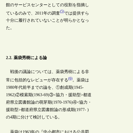
館のサービスセンターとしての役割を指摘し
(5)
ているのみで、2011年の調査
では提供すら
十分に履行されていないことが明らかとなっ
た。
2.2. 薬袋秀樹による論
戦後の議論については、薬袋秀樹による非
(6)
常に包括的なレビューが存在する
。薬袋は
1980年代前半までの論を、①創成期(1945-
1962)②模索期(1963-69)③<協力・援助型>都道
府県立図書館論の萌芽期(1970-1976)④<協力・
援助型>都道府県立図書館論の形成期(1977- )
の4期に分けて検討している。
薬袋は1963年の『中小都市における公共図