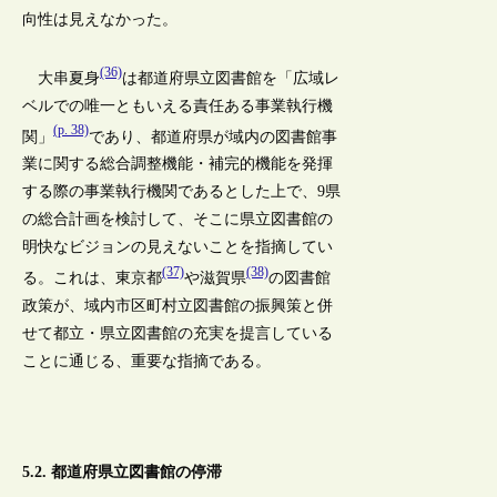
向性は見えなかった。
(36)
大串夏身
は都道府県立図書館を「広域レ
ベルでの唯一ともいえる責任ある事業執行機
(p. 38)
関」
であり、都道府県が域内の図書館事
業に関する総合調整機能・補完的機能を発揮
する際の事業執行機関であるとした上で、9県
の総合計画を検討して、そこに県立図書館の
明快なビジョンの見えないことを指摘してい
(37)
(38)
る。これは、東京都
や滋賀県
の図書館
政策が、域内市区町村立図書館の振興策と併
せて都立・県立図書館の充実を提言している
ことに通じる、重要な指摘である。
5.2. 都道府県立図書館の停滞