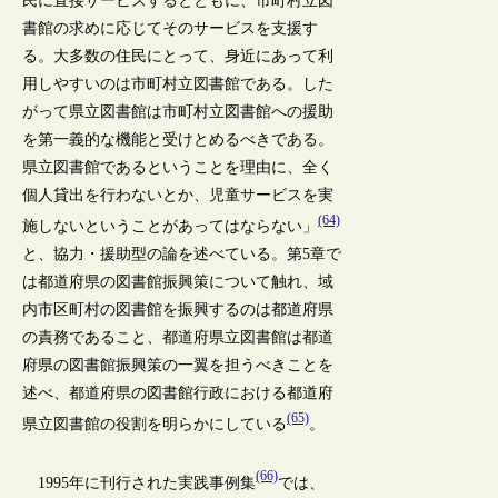
民に直接サービスするとともに、市町村立図
書館の求めに応じてそのサービスを支援す
る。大多数の住民にとって、身近にあって利
用しやすいのは市町村立図書館である。した
がって県立図書館は市町村立図書館への援助
を第一義的な機能と受けとめるべきである。
県立図書館であるということを理由に、全く
個人貸出を行わないとか、児童サービスを実
(64)
施しないということがあってはならない」
と、協力・援助型の論を述べている。第5章で
は都道府県の図書館振興策について触れ、域
内市区町村の図書館を振興するのは都道府県
の責務であること、都道府県立図書館は都道
府県の図書館振興策の一翼を担うべきことを
述べ、都道府県の図書館行政における都道府
(65)
県立図書館の役割を明らかにしている
。
(66)
1995年に刊行された実践事例集
では、