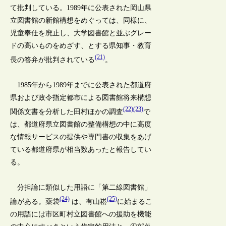
て批判している。1989年に公表された岡山県
立図書館の新館構想をめぐっては、同様に、
児童奉仕を廃止し、大学図書館と並ぶグレー
ドの高いものをめざす、とする県知事・教育
(21)
長の答弁が批判されている
。
1985年から1989年までに公表された都道府
県および政令指定都市による図書館将来構想
(22)
(23)
関係文書を分析した田村ほかの調査
で
は、都道府県立図書館の整備構想の中に高度
な情報サービスの提供や専門書の収集をあげ
ている都道府県が相当数あったと報告してい
る。
分担論に類似した用語に「第二線図書館」
(24)
(25)
論がある。薬袋
は、有山崧
に始まるこ
の用語には市区町村立図書館への援助を機能