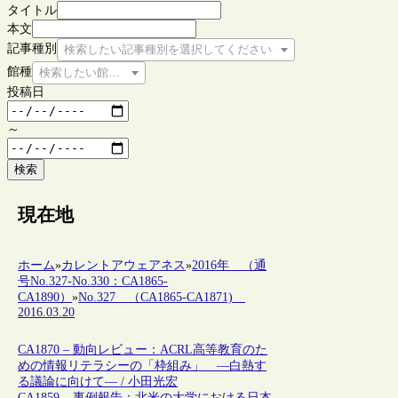
タイトル
本文
記事種別
検索したい記事種別を選択してください
館種
検索したい館種を選択してください
投稿日
～
検索
現在地
ホーム
»
カレントアウェアネス
»
2016年 （通
号No.327-No.330：CA1865-
CA1890）
»
No.327 （CA1865-CA1871)
2016.03.20
CA1870 – 動向レビュー：ACRL高等教育のた
めの情報リテラシーの「枠組み」 ―白熱す
る議論に向けて― / 小田光宏
CA1859 – 事例報告：北米の大学における日本