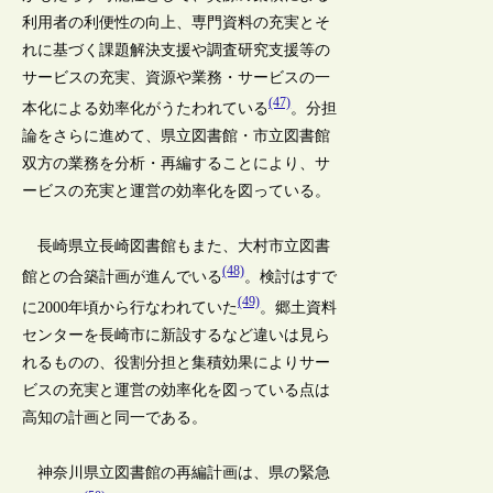
利用者の利便性の向上、専門資料の充実とそ
れに基づく課題解決支援や調査研究支援等の
サービスの充実、資源や業務・サービスの一
(47)
本化による効率化がうたわれている
。分担
論をさらに進めて、県立図書館・市立図書館
双方の業務を分析・再編することにより、サ
ービスの充実と運営の効率化を図っている。
長崎県立長崎図書館もまた、大村市立図書
(48)
館との合築計画が進んでいる
。検討はすで
(49)
に2000年頃から行なわれていた
。郷土資料
センターを長崎市に新設するなど違いは見ら
れるものの、役割分担と集積効果によりサー
ビスの充実と運営の効率化を図っている点は
高知の計画と同一である。
神奈川県立図書館の再編計画は、県の緊急