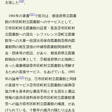
(10)
主張した
。
(11)
1981年の著書
で前川は、都道府県立図書
館の市区町村立図書館へのサービスとして、
①市区町村立図書館の設置・普及②市区町村
立図書館への貸出・レファレンス③町立図書
館等への大量一括貸出④保存図書館⑤県内図
書館間の相互貸借の中継⑥図書館関係研究
会・団体等の世話、があり、都道府県立図書
館独自の仕事として、⑦都道府県の土地柄に
合った蔵書構築⑧市区町村立図書館を理解す
るための直接サービス、をあげている。1995
(12)
年の論考
では、①市区町村立図書館と同様
の直接サービス②市区町村立図書館の振興③
協力車を基本的な搬送手段とする貸出と書誌
情報の提供④資料保存⑤市区町村立図書館運
営への協力⑥市区町村立図書館の擁護、があ
げられている。十数年の歳月の隔たりはある