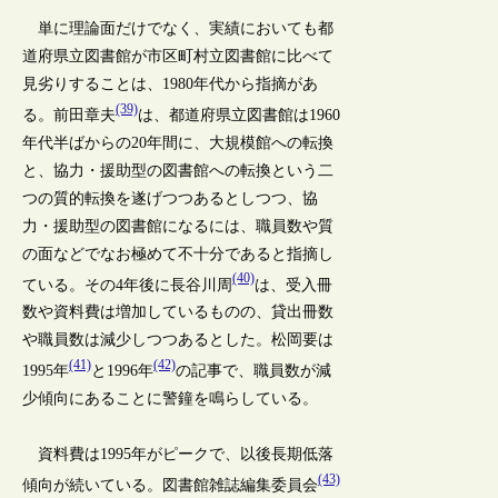
単に理論面だけでなく、実績においても都
道府県立図書館が市区町村立図書館に比べて
見劣りすることは、1980年代から指摘があ
(39)
る。前田章夫
は、都道府県立図書館は1960
年代半ばからの20年間に、大規模館への転換
と、協力・援助型の図書館への転換という二
つの質的転換を遂げつつあるとしつつ、協
力・援助型の図書館になるには、職員数や質
の面などでなお極めて不十分であると指摘し
(40)
ている。その4年後に長谷川周
は、受入冊
数や資料費は増加しているものの、貸出冊数
や職員数は減少しつつあるとした。松岡要は
(41)
(42)
1995年
と1996年
の記事で、職員数が減
少傾向にあることに警鐘を鳴らしている。
資料費は1995年がピークで、以後長期低落
(43)
傾向が続いている。図書館雑誌編集委員会