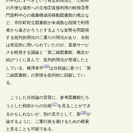
の中心にすべきという肯定的用法と、①郊外
の不便な場所への立地②直接利用の軽視③専
門資料中心の蔵書構成④移動図書館の廃止な
ど、市区町村立図書館が未成熟な段階で利用
者から遠ざかろうとするような姿勢を問題視
する批判的用法の二通りの用法があり、当初
は肯定的に用いられていたのが、直接サービ
スを軽視する議論と「第二線図書館」概念が
結びつくに及んで、批判的用法が登場したと
(26)
している。梅澤幸平
は分担論に基づく「第
二線図書館」の実情を批判的に回顧してい
る。
こうした分担論の背景に、参考図書館たろ
(27)
うとした戦前からの伝統
を見ることができ
(28)
るかもしれないが、別の見方として、新
が
論ずるように、二重行政を避けるための模索
と見ることも可能である。