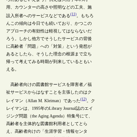
用、カウンターの高さや照明などの工夫、施
(11)
設入所者へのサービスなどである
。もちろ
んこの傾向は今日でも続いており、かつこの
アプローチの有効性は軽視してはならないだ
ろう。しかし他方でそうしたサービスの背後
に高齢者「問題」への「対策」という発想が
あるとしたら、そうした理念の根源まで立ち
帰って考えてみる時期が到来しているともい
える。
高齢者向けの図書館サービスを障害者／福
祉サービスからはなすことを主張したのはク
(12)
レイマン（Allan M. Kleiman）であった
。ク
レイマンは、1995年のLibrary Journal誌のエイ
ジング問題（the Aging Agenda）特集号にて、
高齢者を主体的な図書館利用者としてとら
え、高齢者向けの「生涯学習・情報センタ