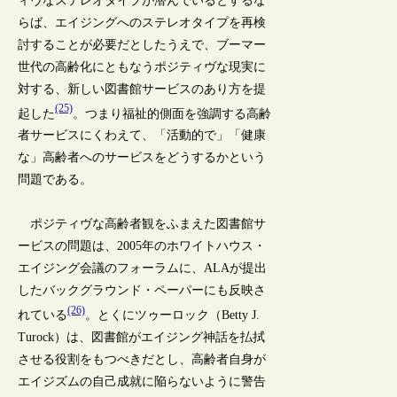
ィヴなステレオタイプが潜んでいるとするな
らば、エイジングへのステレオタイプを再検
討することが必要だとしたうえで、ブーマー
世代の高齢化にともなうポジティヴな現実に
対する、新しい図書館サービスのあり方を提
(25)
起した
。つまり福祉的側面を強調する高齢
者サービスにくわえて、「活動的で」「健康
な」高齢者へのサービスをどうするかという
問題である。
ポジティヴな高齢者観をふまえた図書館サ
ービスの問題は、2005年のホワイトハウス・
エイジング会議のフォーラムに、ALAが提出
したバックグラウンド・ペーパーにも反映さ
(26)
れている
。とくにツゥーロック（Betty J.
Turock）は、図書館がエイジング神話を払拭
させる役割をもつべきだとし、高齢者自身が
エイジズムの自己成就に陥らないように警告