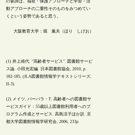
の要諦は、福祉・保護アプローチと学習・活
動アプローチの二重性そのものをみつめてい
くという姿勢であると思う。
大阪教育大学：堀 薫夫（ほり しげお）
(1) 井上靖代. “高齢者サービス”. 図書館サービ
ス論. 小田光宏編. 日本図書館協会, 2010, p.
182-185, (JLA図書館情報学テキストシリーズ,
II-3).
(2) メイツ, バーバラ・T. 高齢者への図書館サ
ービスガイド：55歳以上図書館利用者へのプ
ログラム作成とサービス. 高島涼子ほか訳. 京
都大学図書館情報学研究会, 2006, 233p.