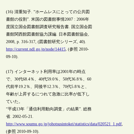
(16) 清重知子. “ホームレスにとっての公共図
書館の役割”. 米国の図書館事情2007 : 2006年
度国立国会図書館調査研究報告書. 国立国会図
書館関西館図書館協力課編. 日本図書館協会,
2008, p. 316-317, (図書館研究シリーズ, 40).
http://current.ndl.go.jp/node/14415
, (参照 2010-
09-10).
(17) インターネット利用率は2001年の時点
で、30代68.4％、40代59.0％、50代36.8％、60
代前半19.2％、同後半12.3％、70代5.8％と、
年齢が上昇するにつれて急激に比率が低下し
ていた。
“平成13年「通信利用動向調査」の結果”. 総務
省. 2002-05-21.
http://www.soumu.go.jp/johotsusintokei/statistics/data/020521_1.pdf
,
(参照 2010-09-10).