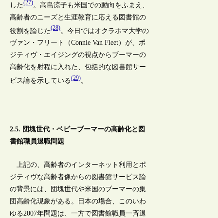
(27)
した
。高島涼子も米国での動向をふまえ、
高齢者のニーズと生涯教育に応える図書館の
(28)
役割を論じた
。今日ではオクラホマ大学の
ヴァン・フリート（Connie Van Fleet）が、ポ
ジティヴ・エイジングの視点からブーマーの
高齢化を射程に入れた、包括的な図書館サー
(29)
ビス論を示している
。
2.5. 団塊世代・ベビーブーマーの高齢化と図
書館職員退職問題
上記の、高齢者のインターネット利用とポ
ジティヴな高齢者像からの図書館サービス論
の背景には、団塊世代や米国のブーマーの集
団高齢化現象がある。日本の場合、このいわ
ゆる2007年問題は、一方で図書館職員一斉退