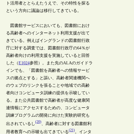
ト活用者ととらえたうえで、その特性を探る
という方向に議論は移行してきている。
図書館サービスにおいても、図書館におけ
る高齢者へのインターネット利用支援が出て
きている。例えばイングランドの図書館行政
庁に対する調査では、図書館行政庁の64％が
高齢者向けの利用支援を実施していると回答
した（
E1024
参照）。また先のALAのガイドラ
インでも、「図書館を高齢者への情報サービ
スの拠点とする」と謳い、高齢者関連機関へ
のウェブのリンクを張ることや地域での高齢
者向けコンピュータ訓練の提供を示唆してい
る。また公共図書館で高齢者が高度な健康関
連情報にアクセスするための、コンピュータ
訓練プログラムの開発に向けた実験的研究も
(20)
出されているし
、高齢者に対する図書館利
(21)
用者教育への示唆も出てきている
。インタ