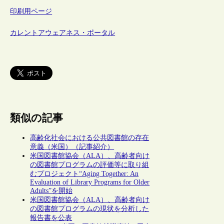
印刷用ページ
カレントアウェアネス・ポータル
類似の記事
高齢化社会における公共図書館の存在
意義（米国）（記事紹介）
米国図書館協会（ALA）、高齢者向け
の図書館プログラムの評価等に取り組
むプロジェクト“Aging Together: An
Evaluation of Library Programs for Older
Adults”を開始
米国図書館協会（ALA）、高齢者向け
の図書館プログラムの現状を分析した
報告書を公表