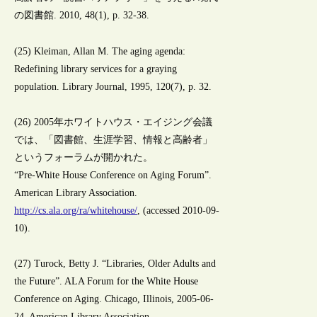
の図書館. 2010, 48(1), p. 32-38.
(25) Kleiman, Allan M. The aging agenda:
Redefining library services for a graying
population. Library Journal, 1995, 120(7), p. 32.
(26) 2005年ホワイトハウス・エイジング会議
では、「図書館、生涯学習、情報と高齢者」
というフォーラムが開かれた。
“Pre-White House Conference on Aging Forum”.
American Library Association.
http://cs.ala.org/ra/whitehouse/
, (accessed 2010-09-
10).
(27) Turock, Betty J. “Libraries, Older Adults and
the Future”. ALA Forum for the White House
Conference on Aging. Chicago, Illinois, 2005-06-
24, American Library Association.