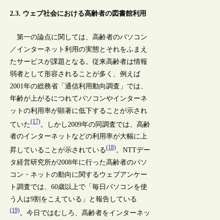
2.3. ウェブ社会における高齢者の図書館利用
第一の論点に関しては、高齢者のパソコン
／インターネット利用の実態とそれをふまえ
たサービスが課題となる。従来高齢者は情報
弱者として形容されることが多く、例えば
2001年の総務省「通信利用動向調査」では、
年齢が上がるにつれてパソコンやインターネ
ットの利用率が顕著に低下することが示され
(17)
ていた
。しかし2009年の同調査では、高齢
者のインターネットなどの利用率が大幅に上
(18)
昇していることが示されている
。NTTデー
タ経営研究所が2008年に行った高齢者のパソ
コン・ネットの動向に関するウェブアンケー
ト調査では、60歳以上で「毎日パソコンを使
う人は9割をこえている」と報告している
(19)
。今日ではむしろ、高齢者をインターネッ