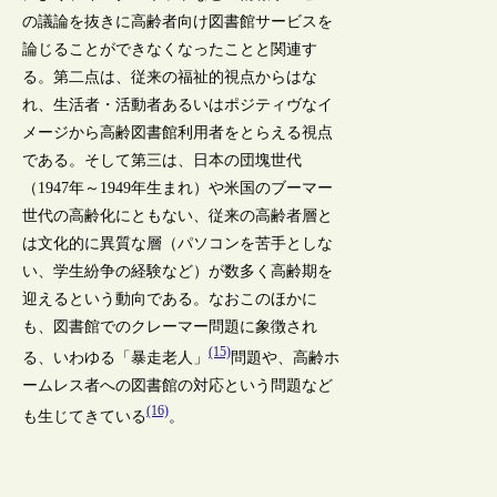
の議論を抜きに高齢者向け図書館サービスを
論じることができなくなったことと関連す
る。第二点は、従来の福祉的視点からはな
れ、生活者・活動者あるいはポジティヴなイ
メージから高齢図書館利用者をとらえる視点
である。そして第三は、日本の団塊世代
（1947年～1949年生まれ）や米国のブーマー
世代の高齢化にともない、従来の高齢者層と
は文化的に異質な層（パソコンを苦手としな
い、学生紛争の経験など）が数多く高齢期を
迎えるという動向である。なおこのほかに
も、図書館でのクレーマー問題に象徴され
(15)
る、いわゆる「暴走老人」
問題や、高齢ホ
ームレス者への図書館の対応という問題など
(16)
も生じてきている
。