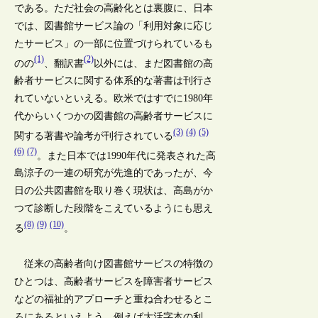
である。ただ社会の高齢化とは裏腹に、日本
では、図書館サービス論の「利用対象に応じ
たサービス」の一部に位置づけられているも
(1)
(2)
のの
、翻訳書
以外には、まだ図書館の高
齢者サービスに関する体系的な著書は刊行さ
れていないといえる。欧米ではすでに1980年
代からいくつかの図書館の高齢者サービスに
(3)
(4)
(5)
関する著書や論考が刊行されている
(6)
(7)
。また日本では1990年代に発表された高
島涼子の一連の研究が先進的であったが、今
日の公共図書館を取り巻く現状は、高島がか
つて診断した段階をこえているようにも思え
(8)
(9)
(10)
る
。
従来の高齢者向け図書館サービスの特徴の
ひとつは、高齢者サービスを障害者サービス
などの福祉的アプローチと重ね合わせるとこ
ろにあるといえよう。例えば大活字本の利