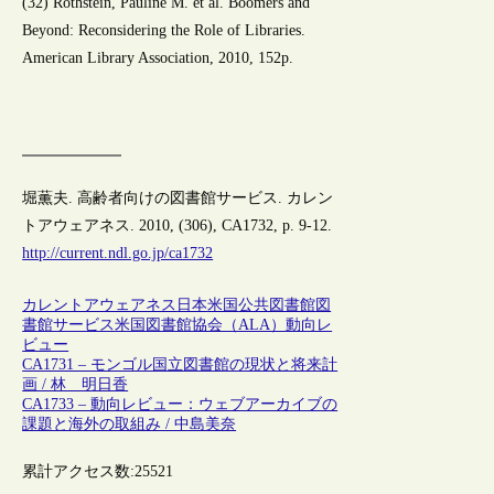
(32) Rothstein, Pauline M. et al. Boomers and
Beyond: Reconsidering the Role of Libraries.
American Library Association, 2010, 152p.
堀薫夫. 高齢者向けの図書館サービス. カレン
トアウェアネス. 2010, (306), CA1732, p. 9-12.
http://current.ndl.go.jp/ca1732
カレントアウェアネス
日本
米国
公共図書館
図
書館サービス
米国図書館協会（ALA）
動向レ
ビュー
CA1731 – モンゴル国立図書館の現状と将来計
画 / 林 明日香
CA1733 – 動向レビュー：ウェブアーカイブの
課題と海外の取組み / 中島美奈
累計アクセス数:
25521