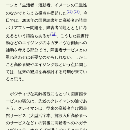
ージと「生活者・活動者」イメージの二重性
(22)
(23)
のなかでとらえる視点を提起した
。今
日では、2010年の国民読書年に高齢者の読書
バリアフリー問題を、障害者問題とともに考
(24)
えるという議論もあるが
、こうした読書行
動などのエイジングのネガティヴな側面への
補助を考える部分では、障害者サービスとの
重ね合わせは必要なのかもしれない。しかし
こと高齢者観やエイジング観という点に関し
ては、従来の観点を再検討する時期が来てい
ると思う。
ポジティヴな高齢者観にもとづく図書館サ
ービスの嚆矢は、先述のクレイマンの論であ
ろう。クレイマンは、従来の高齢者向け図書
館サービス（大型活字本、施設入所高齢者へ
のサービスなど）の背後に高齢者へのネガテ