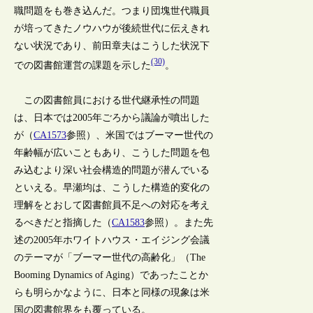
職問題をも巻き込んだ。つまり団塊世代職員
が培ってきたノウハウが後続世代に伝えきれ
ない状況であり、前田章夫はこうした状況下
(30)
での図書館運営の課題を示した
。
この図書館員における世代継承性の問題
は、日本では2005年ごろから議論が噴出した
が（
CA1573
参照）、米国ではブーマー世代の
年齢幅が広いこともあり、こうした問題を包
み込むより深い社会構造的問題が潜んでいる
といえる。早瀬均は、こうした構造的変化の
理解をとおして図書館員不足への対応を考え
るべきだと指摘した（
CA1583
参照）。また先
述の2005年ホワイトハウス・エイジング会議
のテーマが「ブーマー世代の高齢化」（The
Booming Dynamics of Aging）であったことか
らも明らかなように、日本と同様の現象は米
国の図書館界をも覆っている。