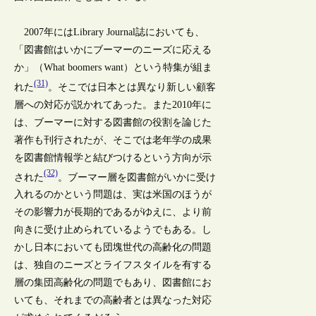
2007年にはLibrary Journal誌においても、
「図書館はいかにブーマーのニーズに応える
か」（What boomers want）という特集が組ま
(31)
れた
。そこでは日本とは異なり新しい顧客
層への対応が説かれてあった。また2010年に
は、ブーマーに対する図書館の役割を論じた
著作も刊行されたが、そこでは老年学の成果
を図書館情報学と結びつけるという方向が示
(32)
された
。ブーマー層を図書館がいかに受け
入れるのかという問題は、実は米国のほうが
その影響力が長期的であるがゆえに、より前
向きに受け止められているようでもある。し
かし日本においても団塊世代の高齢化の問題
は、独自のニーズとライフスタイルを有する
層の集団高齢化の問題でもあり、図書館にお
いても、それまでの高齢者とは異なった対応