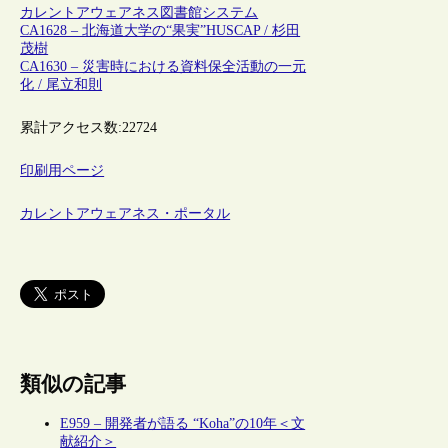
カレントアウェアネス
図書館システム
CA1628 – 北海道大学の“果実”HUSCAP / 杉田
茂樹
CA1630 – 災害時における資料保全活動の一元
化 / 尾立和則
累計アクセス数:
22724
印刷用ページ
カレントアウェアネス・ポータル
類似の記事
E959 – 開発者が語る “Koha”の10年＜文
献紹介＞