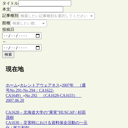
タイトル
本文
記事種別
検索したい記事種別を選択してください
館種
検索したい館種を選択してください
投稿日
～
検索
現在地
ホーム
»
カレントアウェアネス
»
2007年 （通
号No.291-No.294：CA1622-
CA1649）
»
No.292 （CA1628-CA1633）
2007.06.20
CA1628 – 北海道大学の“果実”HUSCAP / 杉田
茂樹
CA1630 – 災害時における資料保全活動の一元
化 / 尾立和則