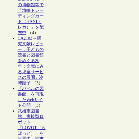
の博物館等で
「埴輪トレー
ディングカー
ド（HANIト
レカ）」を配
布中
（4）
CA2103 – 研
究文献レビュ
ー：子どもの
読書と図書館
をめぐる20
年：文献にみ
る児童サービ
スの展開 / 汐
﨑順子
（3）
「バベルの図
書館」を再現
したWebサイ
ト公開
（3）
武雄市図書
館、家族型ロ
ボット
「LOVOT（ら
ぼっと）」を
設置中：読書