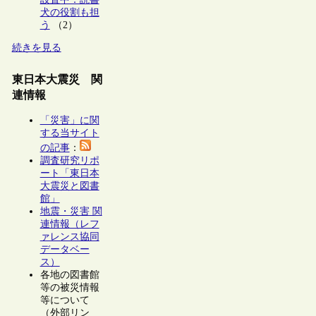
犬の役割も担
う
（2）
続きを見る
東日本大震災 関
連情報
「災害」に関
する当サイト
の記事
：
調査研究リポ
ート「東日本
大震災と図書
館」
地震・災害 関
連情報（レフ
ァレンス協同
データベー
ス）
各地の図書館
等の被災情報
等について
（外部リン