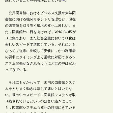
感じていることを明らかにしている
。
公共図書館におけるビジネス支援や大学図
書館における機関リポジトリ管理など，現在
の図書館を取り巻く環境の変化は激しい。ま
た，図書館外に目を向ければ，Web2.0の広が
りは急であり，また社会全般においてIT化は
著しいスピードで進展している。それにとも
なって，従来に比較して安価に，かつ利用者
の要求にタイミングよく柔軟に対応できるシ
ステム開発がなされるようにと世の中は変わ
ってきている。
それにもかかわらず，国内の図書館システ
ムをとりまく動きは決して速いとはいえな
い。世の中のスピードに図書館システムが取
り残されているというのは言い過ぎにして
も，図書館システムも変化の時期にきている