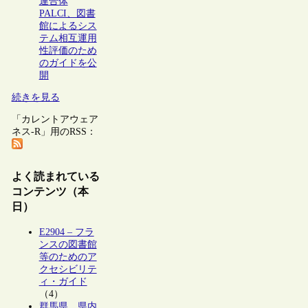
連合体
PALCI、図書
館によるシス
テム相互運用
性評価のため
のガイドを公
開
続きを見る
「カレントアウェア
ネス-R」用のRSS：
よく読まれている
コンテンツ（本
日）
E2904 – フラ
ンスの図書館
等のためのア
クセシビリテ
ィ・ガイド
（4）
群馬県、県内