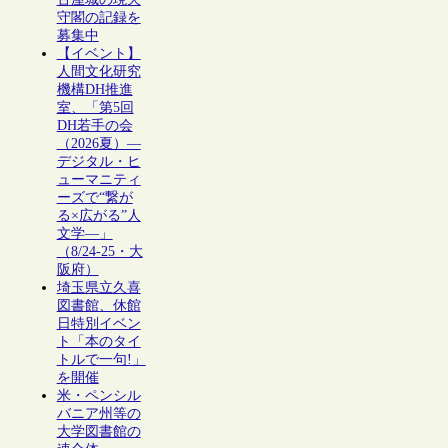
守閣の記録を
募集中
【イベント】
人間文化研究
機構DH推進
室、「第5回
DH若手の会
（2026夏）―
デジタル・ヒ
ューマニティ
ーズで“繋が
る×広がる”人
文学―」
（8/24-25・大
阪府）
埼玉県立久喜
図書館、休館
日特別イベン
ト「本のタイ
トルで一句!」
を開催
米・ペンシル
バニア州等の
大学図書館の