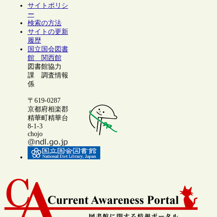
サイトポリシ
ー
検索の方法
サイトの更新
履歴
国立国会図書
館 関西館
図書館協力
課 調査情報
係
〒619-0287
京都府相楽郡
精華町精華台
8-1-3
chojo