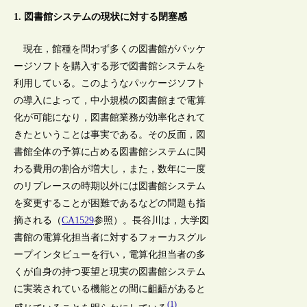
1. 図書館システムの現状に対する閉塞感
現在，館種を問わず多くの図書館がパッケ
ージソフトを購入する形で図書館システムを
利用している。このようなパッケージソフト
の導入によって，中小規模の図書館まで電算
化が可能になり，図書館業務が効率化されて
きたということは事実である。その反面，図
書館全体の予算に占める図書館システムに関
わる費用の割合が増大し，また，数年に一度
のリプレースの時期以外には図書館システム
を変更することが困難であるなどの問題も指
摘される（
CA1529
参照）。長谷川は，大学図
書館の電算化担当者に対するフォーカスグル
ープインタビューを行い，電算化担当者の多
くが自身の持つ要望と現実の図書館システム
に実装されている機能との間に齟齬があると
(1)