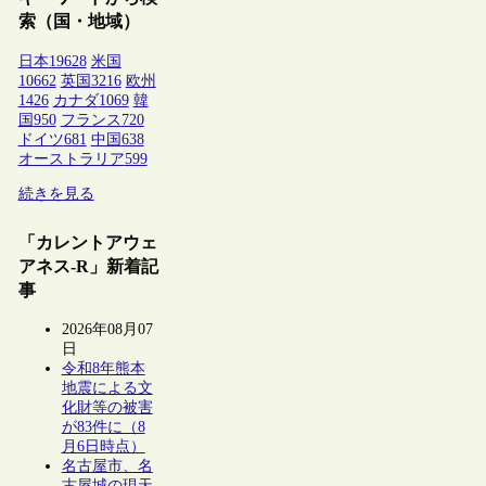
索（国・地域）
日本
19628
米国
10662
英国
3216
欧州
1426
カナダ
1069
韓
国
950
フランス
720
ドイツ
681
中国
638
オーストラリア
599
続きを見る
「カレントアウェ
アネス-R」新着記
事
2026年08月07
日
令和8年熊本
地震による文
化財等の被害
が83件に（8
月6日時点）
名古屋市、名
古屋城の現天