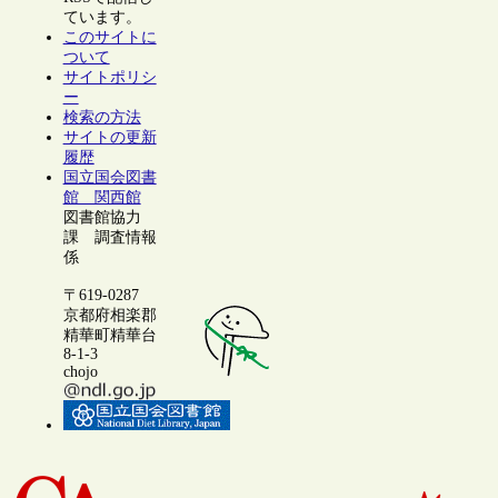
ています。
このサイトに
ついて
サイトポリシ
ー
検索の方法
サイトの更新
履歴
国立国会図書
館 関西館
図書館協力
課 調査情報
係
〒619-0287
京都府相楽郡
精華町精華台
8-1-3
chojo