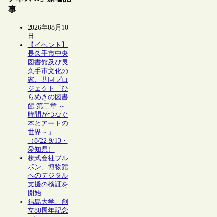
事
2026年08月10
日
【イベント】
長久手市中央
図書館及び長
久手市文化の
家、共同プロ
ジェクト「ひ
らめきの図書
館 第二章 ～
時間がつなぐ
本とアートの
世界～」
（8/22-9/13・
愛知県）
株式会社ブル
ボン、博物館
へのデジタル
支援の検証を
開始
福島大学、創
立80周年記念