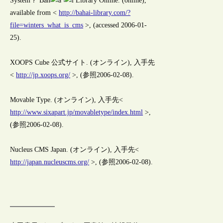
System？ Bah
‘
Library Online. (online),
available from <
http://bahai-library.com/?
file=winters_what_is_cms
>, (accessed 2006-01-
25).
XOOPS Cube 公式サイト. (オンライン), 入手先
<
http://jp.xoops.org/
>, (参照2006-02-08).
Movable Type. (オンライン), 入手先<
http://www.sixapart.jp/movabletype/index.html
>,
(参照2006-02-08).
Nucleus CMS Japan. (オンライン), 入手先<
http://japan.nucleuscms.org/
>, (参照2006-02-08).