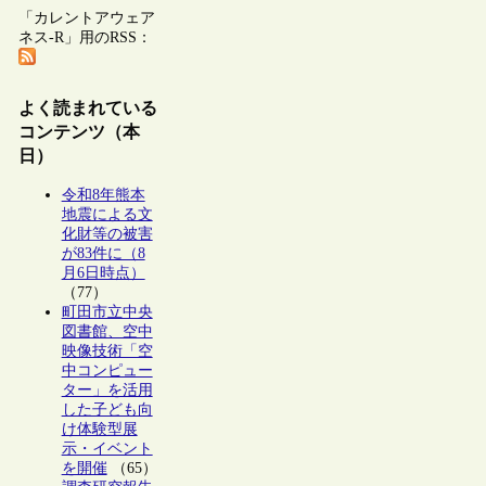
「カレントアウェア
ネス-R」用のRSS：
よく読まれている
コンテンツ（本
日）
令和8年熊本
地震による文
化財等の被害
が83件に（8
月6日時点）
（77）
町田市立中央
図書館、空中
映像技術「空
中コンピュー
ター」を活用
した子ども向
け体験型展
示・イベント
を開催
（65）