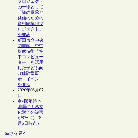
プロジェクト
の一環として
「知の継承と
発信のための
資料館構想プ
ロジェクト」
を発表
町田市立中央
図書館、空中
映像技術「空
中コンピュー
ター」を活用
した子ども向
け体験型展
示・イベント
を開催
2026年08月07
日
令和8年熊本
地震による文
化財等の被害
が83件に（8
月6日時点）
続きを見る