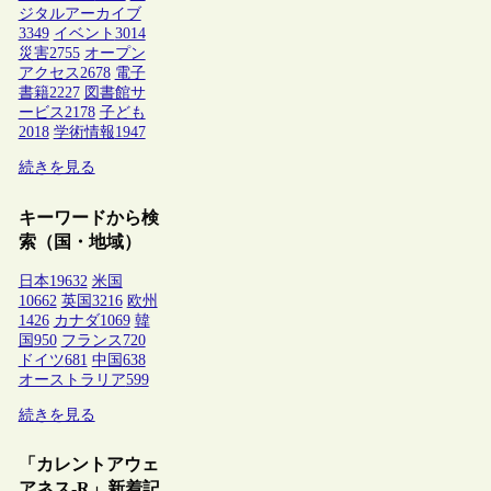
ジタルアーカイブ
3349
イベント
3014
災害
2755
オープン
アクセス
2678
電子
書籍
2227
図書館サ
ービス
2178
子ども
2018
学術情報
1947
続きを見る
キーワードから検
索（国・地域）
日本
19632
米国
10662
英国
3216
欧州
1426
カナダ
1069
韓
国
950
フランス
720
ドイツ
681
中国
638
オーストラリア
599
続きを見る
「カレントアウェ
アネス-R」新着記