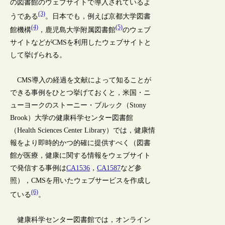
の図書館のウェブサイトで導入されているよ
(3)
うである
。日本でも，例えば京都大学図書
(4)
(5)
館機構
，鹿児島大学附属図書館
のウェブ
サイトなどがCMSを利用したウェブサイトと
して挙げられる。
CMS導入の経過を文献によって知ることが
できる事例をひとつ挙げておくと，米国・ニ
ューヨークのストーニー・ブルック（Stony
Brook）大学の健康科学センター図書館
（Health Sciences Center Library）では，健康情
報をより即時的かつ的確に提供すべく（図書
館が医療，健康に関する情報をウェブサイト
で発信する事例は
CA1536
，
CA1587
など参
照），CMSを用いたウェブサービスを作成し
(6)
ている
。
健康科学センター図書館では，オンライン