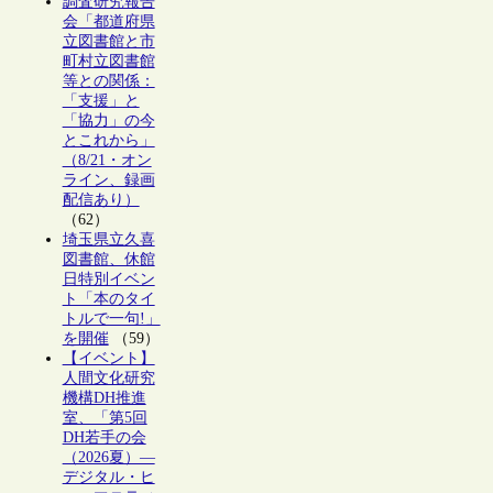
調査研究報告
会「都道府県
立図書館と市
町村立図書館
等との関係：
「支援」と
「協力」の今
とこれから」
（8/21・オン
ライン、録画
配信あり）
（62）
埼玉県立久喜
図書館、休館
日特別イベン
ト「本のタイ
トルで一句!」
を開催
（59）
【イベント】
人間文化研究
機構DH推進
室、「第5回
DH若手の会
（2026夏）―
デジタル・ヒ