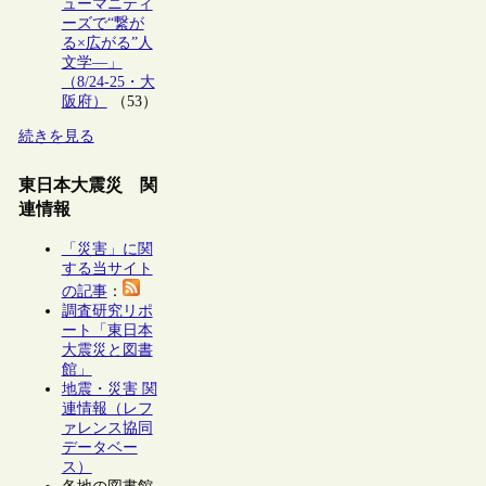
ューマニティ
ーズで“繋が
る×広がる”人
文学―」
（8/24-25・大
阪府）
（53）
続きを見る
東日本大震災 関
連情報
「災害」に関
する当サイト
の記事
：
調査研究リポ
ート「東日本
大震災と図書
館」
地震・災害 関
連情報（レフ
ァレンス協同
データベー
ス）