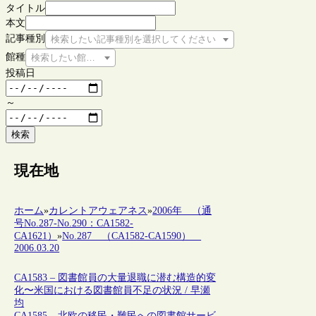
タイトル
本文
記事種別
検索したい記事種別を選択してください
館種
検索したい館種を選択してください
投稿日
～
検索
現在地
ホーム
»
カレントアウェアネス
»
2006年 （通
号No.287-No.290：CA1582-
CA1621）
»
No.287 （CA1582-CA1590）
2006.03.20
CA1583 – 図書館員の大量退職に潜む構造的変
化〜米国における図書館員不足の状況 / 早瀬
均
CA1585 – 北欧の移民・難民への図書館サービ