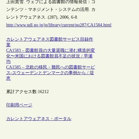
上田貴雪. ウェブによる図書館の情報発信：コ
ンテンツ・マネジメント・システムの活用. カ
レントアウェアネス. (287), 2006, 6-8.
http://www.ndl.go.jp/jp/library/current/no287/CA1584.html
カレントアウェアネス
図書館サービス
目録作
業
CA1583 – 図書館員の大量退職に潜む構造的変
化〜米国における図書館員不足の状況 / 早瀬
均
CA1585 – 北欧の移民・難民への図書館サービ
ス-スウェーデンとデンマークの事例から / 堤
恵
累計アクセス数:
16212
印刷用ページ
カレントアウェアネス・ポータル