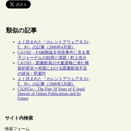
類似の記事
よく読まれた『カレントアウェアネス(-
E、R)』の記事（2006年4月期）
CA1582 – ES細胞論文捏造事件に見る電
子ジャーナルの効用と課題 / 村上浩介
CA1583 – 図書館員の大量退職に潜む構
造的変化〜米国における図書館員不足
の状況 / 早瀬均
よく読まれた『カレントアウェアネス(-
E、R)』の記事（2006年5月期）
CA2051e – The Past 10 Years of E-legal
Deposit of Online Publications and Its
Future
サイト内検索
検索フォーム