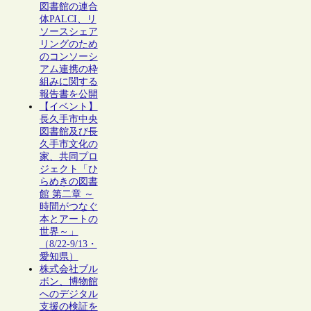
図書館の連合
体PALCI、リ
ソースシェア
リングのため
のコンソーシ
アム連携の枠
組みに関する
報告書を公開
【イベント】
長久手市中央
図書館及び長
久手市文化の
家、共同プロ
ジェクト「ひ
らめきの図書
館 第二章 ～
時間がつなぐ
本とアートの
世界～」
（8/22-9/13・
愛知県）
株式会社ブル
ボン、博物館
へのデジタル
支援の検証を