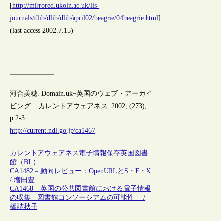
[
http://mirrored.ukoln.ac.uk/lis-
journals/dlib/dlib/dlib/april02/beagrie/04beagrie.html
]
(last access 2002.7.15)
河合美穂. Domain.uk−英国のウェブ・アーカイ
ビング−. カレントアウェアネス. 2002, (273),
p.2-3.
http://current.ndl.go.jp/ca1467
カレントアウェアネス
電子情報保存
英国図書
館（BL）
CA1482 – 動向レビュー：OpenURLとS・F・X
/ 増田豊
CA1468 – 英国の公共図書館における電子情報
の収集―図書館コンソーシアムの可能性― /
橋詰秋子