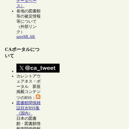
データベー
ス）
各地の図書館
等の被災情報
等について
（外部リン
ク）
saveMLAK
CAポータルにつ
いて
カレントアウ
ェアネス・ポ
ータル 新規
掲載コンテン
ツのRSS：
図書館関係雑
誌目次RSS集
（国内）
日本の図書
館・図書館情
報学関係情報