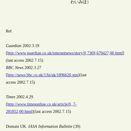
わいみほ）
Ref.
Guardian
2002.3.19
[
http://www.guardian.co.uk/internetnews/story/0,7369,670427,00.html
]
(last access 2002.7.15)
BBC News
2002.3.27
[
http://news.bbc.co.uk/1/hi/uk/1896620.stm
](last
access 2002.7.15)
Times
2002.4.29
[
http://www.timesonline.co.uk/article/0,,7-
281852,00.html
](last access 2002.7.15)
Domain UK.
IASA Information Bulletin
(39)