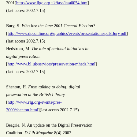
2001[
http://www.llgc.org.uk/iasa/iasa0054.htm
]
(last access 2002.7.15)
Bury, S.
Who lost the June 2001 General Election?
[
http://www.dpconline.org/graphics/events/presentations/pdf/Bury.pdf
]
(last access 2002.7.15)
Hedstrom, M.
The role of national initiatives in
digital preservation.
[
http://www.bl.uk/services/preservation/mheds.html
]
(last access 2002.7.15)
Shenton, H.
From talking to doing: digital
preservation at the British Library.
[
http://www.rlg.org/events/pres-
2000/shenton.html
](last access 2002.7.15)
Beagrie, N. An update on the Digital Preservation
Coalition.
D-Lib Magazine
8(4) 2002