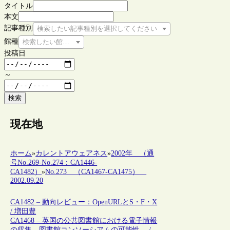
タイトル
本文
記事種別
検索したい記事種別を選択してください
館種
検索したい館種を選択してください
投稿日
～
検索
現在地
ホーム
»
カレントアウェアネス
»
2002年 （通
号No.269-No.274：CA1446-
CA1482）
»
No.273 （CA1467-CA1475）
2002.09.20
CA1482 – 動向レビュー：OpenURLとS・F・X
/ 増田豊
CA1468 – 英国の公共図書館における電子情報
の収集―図書館コンソーシアムの可能性― /