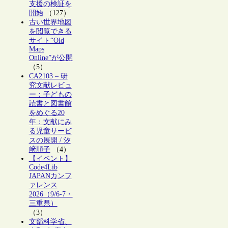
支援の検証を
開始
（127）
古い世界地図
を閲覧できる
サイト“Old
Maps
Online”が公開
（5）
CA2103 – 研
究文献レビュ
ー：子どもの
読書と図書館
をめぐる20
年：文献にみ
る児童サービ
スの展開 / 汐
﨑順子
（4）
【イベント】
Code4Lib
JAPANカンフ
ァレンス
2026（9/6-7・
三重県）
（3）
文部科学省、