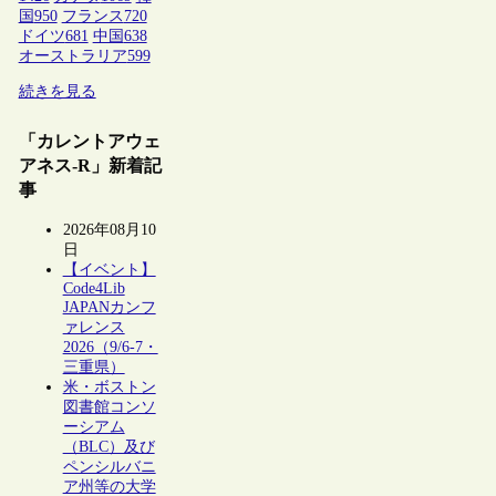
国
950
フランス
720
ドイツ
681
中国
638
オーストラリア
599
続きを見る
「カレントアウェ
アネス-R」新着記
事
2026年08月10
日
【イベント】
Code4Lib
JAPANカンフ
ァレンス
2026（9/6-7・
三重県）
米・ボストン
図書館コンソ
ーシアム
（BLC）及び
ペンシルバニ
ア州等の大学