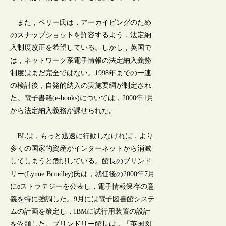
また，ベリー氏は，アーカイビングのため
のスナップショットを許容するよう，法定納
入制度改正を希望している。しかし，英国で
は，ネットワーク系電子情報の法定納入義務
制度はまだ完全ではない。1998年までの一連
の検討後，自発的納入の実施要綱が制定され
た。電子書籍(e-books)については，2000年1月
から法定納入義務が課せられた。
BLは，もっと迅速に行動しなければ，より
多くの国家的資産がインターネットから消滅
してしまうと危惧している。館長のブリンド
リー(Lynne Brindley)氏は，就任後の2000年7月
にeストラテジーを公表し，電子情報保存の意
義を特に強調した。9月には電子図書館システ
ムの計画を策定し，IBMに試行用装置の設計
を依頼した。ブリンドリー館長は，「英国図