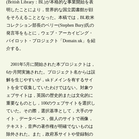
(British Library：BL)が本格的な事業開始を表
明したことにより，世界的な国立図書館が顔
をそろえることとなった。本稿では，BL欧米
コレクション部長のベリー(Stephen Bury)氏の
発言等をもとに，ウェブ・アーカイビング・
パイロット・プロジェクト「Domain.uk」を紹
介する。
2001年5月に開始された本プロジェクトは，
6か月間実施された。プロジェクト名からは誤
解を生じやすいが，ukドメインを有するサイ
トを全て収集していたわけではない。対象ウ
ェブサイトは，英国の歴史的または文化的に
重要なものとし，100のウェブサイトを選択し
ていた。その際，選択基準として，大手のサ
イト，データベース，個人のサイトで画像，
テキスト，音声の著作権が明確でないものは
除外された。また，政府系サイトや登録制の