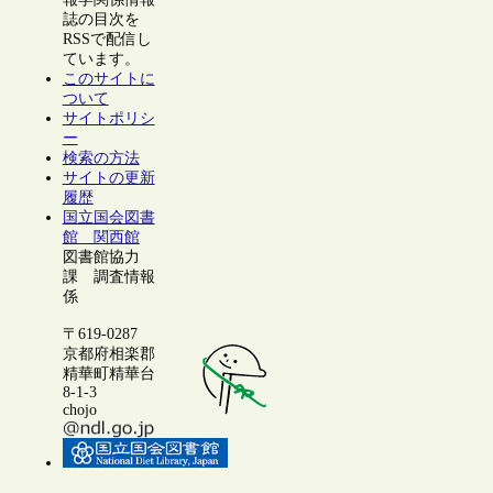
誌の目次を
RSSで配信し
ています。
このサイトに
ついて
サイトポリシ
ー
検索の方法
サイトの更新
履歴
国立国会図書
館 関西館
図書館協力
課 調査情報
係
〒619-0287
京都府相楽郡
精華町精華台
8-1-3
chojo