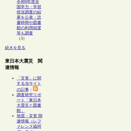
令和8年度全
国学力・学習
状況調査の結
果を公表：読
書時間や図書
館の利用頻度
等も調査
（3）
続きを見る
東日本大震災 関
連情報
「災害」に関
する当サイト
の記事
：
調査研究リポ
ート「東日本
大震災と図書
館」
地震・災害 関
連情報（レフ
ァレンス協同