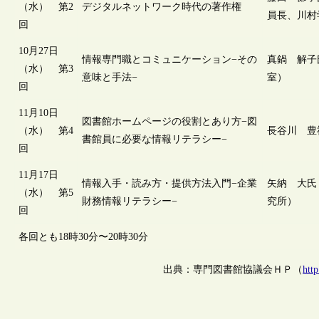
（水） 第2
デジタルネットワーク時代の著作権
員長、川村
回
10月27日
情報専門職とコミュニケーション−その
真鍋 解子
（水） 第3
意味と手法−
室）
回
11月10日
図書館ホームページの役割とあり方−図
（水） 第4
長谷川 豊
書館員に必要な情報リテラシー−
回
11月17日
情報入手・読み方・提供方法入門−企業
矢納 大氏
（水） 第5
財務情報リテラシー−
究所）
回
各回とも18時30分〜20時30分
出典：専門図書館協議会ＨＰ（
http