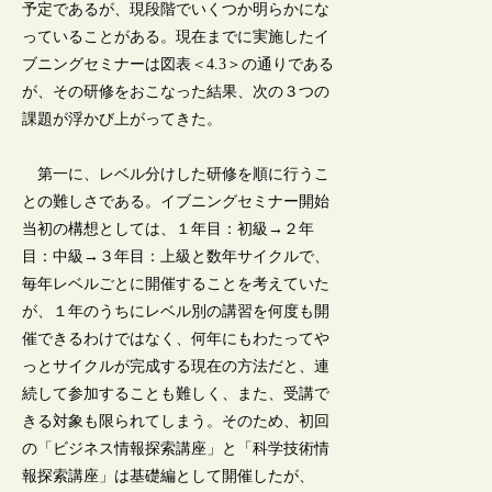
予定であるが、現段階でいくつか明らかにな
っていることがある。現在までに実施したイ
ブニングセミナーは図表＜4.3＞の通りである
が、その研修をおこなった結果、次の３つの
課題が浮かび上がってきた。
第一に、レベル分けした研修を順に行うこ
との難しさである。イブニングセミナー開始
当初の構想としては、１年目：初級→２年
目：中級→３年目：上級と数年サイクルで、
毎年レベルごとに開催することを考えていた
が、１年のうちにレベル別の講習を何度も開
催できるわけではなく、何年にもわたってや
っとサイクルが完成する現在の方法だと、連
続して参加することも難しく、また、受講で
きる対象も限られてしまう。そのため、初回
の「ビジネス情報探索講座」と「科学技術情
報探索講座」は基礎編として開催したが、