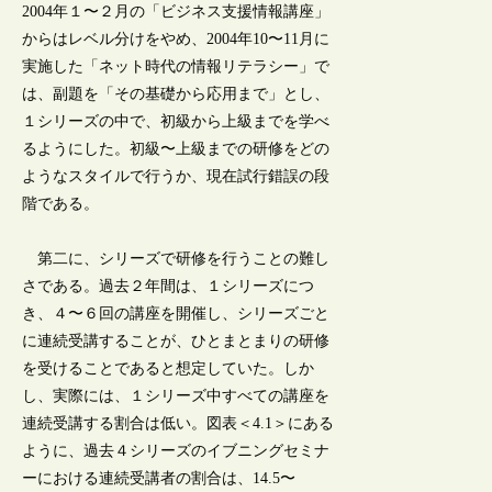
2004年１〜２月の「ビジネス支援情報講座」
からはレベル分けをやめ、2004年10〜11月に
実施した「ネット時代の情報リテラシー」で
は、副題を「その基礎から応用まで」とし、
１シリーズの中で、初級から上級までを学べ
るようにした。初級〜上級までの研修をどの
ようなスタイルで行うか、現在試行錯誤の段
階である。
第二に、シリーズで研修を行うことの難し
さである。過去２年間は、１シリーズにつ
き、４〜６回の講座を開催し、シリーズごと
に連続受講することが、ひとまとまりの研修
を受けることであると想定していた。しか
し、実際には、１シリーズ中すべての講座を
連続受講する割合は低い。図表＜4.1＞にある
ように、過去４シリーズのイブニングセミナ
ーにおける連続受講者の割合は、14.5〜