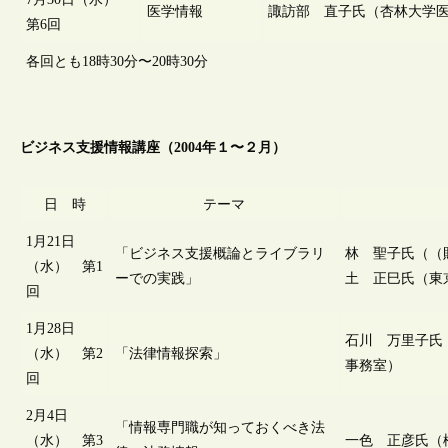
医学情報
諏訪部 直子氏（杏林大学
第6回
各回とも18時30分〜20時30分
ビジネス支援情報講座（2004年１〜２月）
日 時
テーマ
1月21日
「ビジネス支援概論とライブラリ
林 聖子氏（（
（水） 第1
ーでの実践」
土 正巳氏（東
回
1月28日
石川 万里子氏
（水） 第2
「法律情報探索」
事務室）
回
2月4日
「情報専門職が知っておくべき法
（水） 第3
一色 正彦氏（