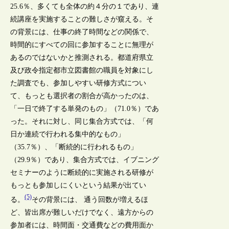
25.6％、多くても全体の約４分の１であり、連
続講座を実施することの難しさが窺える。そ
の背景には、仕事の終了時間などの関係で、
時間的にすべての回に参加することに無理が
あるのではないかと推測される。都道府県立
及び政令指定都市立図書館の職員を対象にし
た調査でも、参加しやすい研修方式につい
て、もっとも選択者の割合が高かったのは、
「一日で終了する単発のもの」（71.0％）であ
った。それに対し、同じ集合方式では、「何
日か連続で行われる集中的なもの」
（35.7％）、「断続的に行われるもの」
（29.9％）であり、集合方式では、イブニング
セミナーのように断続的に実施される研修が
もっとも参加しにくいという結果が出てい
(5)
る。
その背景には、 通う回数が増えるほ
ど、皆出席が難しいだけでなく、遠方からの
参加者には、時間面・交通費などの費用面か