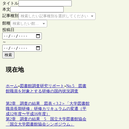
タイトル
本文
記事種別
検索したい記事種別を選択してください
館種
検索したい館種を選択してください
投稿日
～
検索
現在地
ホーム
»
図書館調査研究リポート
»
No.5 図書
館職員を対象とする研修の国内状況調査
第2章 調査の結果 図表＜3.2＞「大学図書館
職員長期研修」研修カリキュラムの変遷（平
成12年度〜平成16年度）
第2章 調査の結果 5 国立大学図書館協会
「国立大学図書館協会シンポジウム」