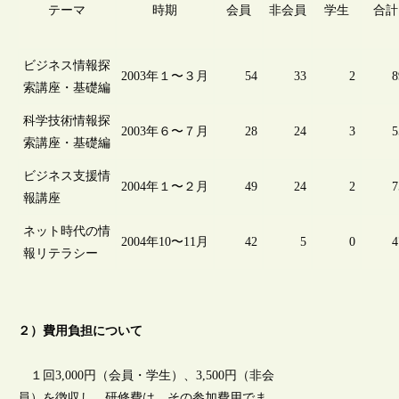
テーマ
時期
会員
非会員
学生
合計
ビジネス情報探
2003年１〜３月
54
33
2
8
索講座・基礎編
科学技術情報探
2003年６〜７月
28
24
3
5
索講座・基礎編
ビジネス支援情
2004年１〜２月
49
24
2
7
報講座
ネット時代の情
2004年10〜11月
42
5
0
4
報リテラシー
２）費用負担について
１回3,000円（会員・学生）、3,500円（非会
員）を徴収し、研修費は、その参加費用でま