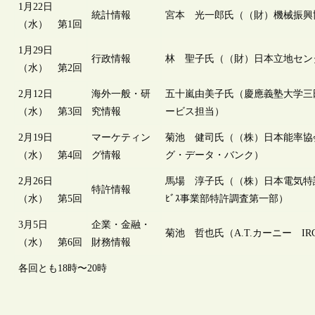
1月22日
統計情報
宮本 光一郎氏（（財）機械振興
（水） 第1回
1月29日
行政情報
林 聖子氏（（財）日本立地セン
（水） 第2回
2月12日
海外一般・研
五十嵐由美子氏（慶應義塾大学三
（水） 第3回
究情報
ービス担当）
2月19日
マーケティン
菊池 健司氏（（株）日本能率協
（水） 第4回
グ情報
グ・データ・バンク）
2月26日
馬場 淳子氏（（株）日本電気特許
特許情報
（水） 第5回
ﾋﾞｽ事業部特許調査第一部）
3月5日
企業・金融・
菊池 哲也氏（A.T.カーニー I
（水） 第6回
財務情報
各回とも18時〜20時