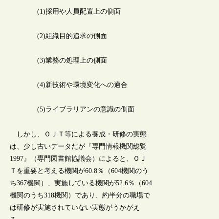
(1)採用や人員配置上の側面
(2)組織目的追求の側面
(3)業務の処理上の側面
(4)新技術や環境変化への適合
(5)ライブラリアンの意識の側面
しかし、ＯＪＴ等による養成・研修の実態
は、少し古いデータだが『専門情報機関総覧
1997』（専門図書館協議会）によると、ＯＪ
Ｔを重要と考える機関が60.8％（604機関のう
ち367機関）、実施している機関が52.6％（604
機関のうち318機関）であり、約半分の職場で
は研修が実施されていない実態がうかがえ