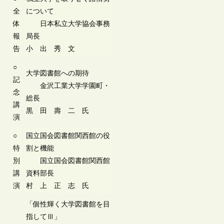
全
について
体
日本私立大学協会事務
報
局長
告
小 出 秀 文
○
大学図書館への期待
記
金沢工業大学学園町・
念
総長
講
黒 田 壽 二 氏
演
○
国立国会図書館関西館の役
特
割と機能
別
国立国会図書館関西館
講
資料部長
演
村 上 正 志 氏
「個性輝く大学図書館を目
指してⅢ」