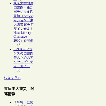
東京大学附属
図書館、第2
回デジタル図
書館コンペテ
ィション「東
大図書館をデ
ザインせよ！
Next Library
Challenge
2030」を開催
（42）
E2904 – フラ
ンスの図書館
等のためのア
クセシビリテ
ィ・ガイド
（38）
続きを見る
東日本大震災 関
連情報
「災害」に関