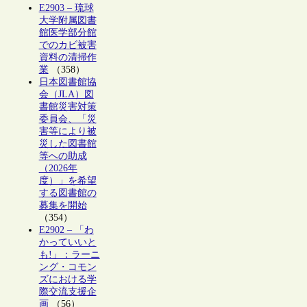
E2903 – 琉球
大学附属図書
館医学部分館
でのカビ被害
資料の清掃作
業
（358）
日本図書館協
会（JLA）図
書館災害対策
委員会、「災
害等により被
災した図書館
等への助成
（2026年
度）」を希望
する図書館の
募集を開始
（354）
E2902 – 「わ
かっていいと
も!」：ラーニ
ング・コモン
ズにおける学
際交流支援企
画
（56）