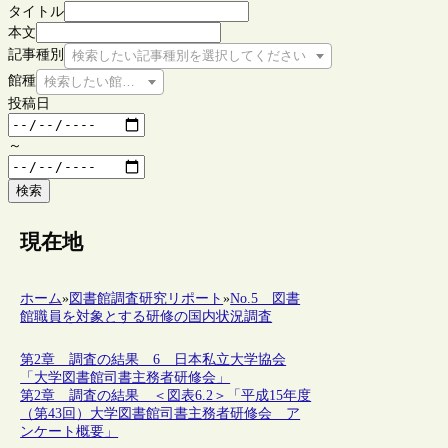
タイトル
本文
記事種別
検索したい記事種別を選択してください
館種
検索したい館種を選択してください
投稿日
～
検索
現在地
ホーム
»
図書館調査研究リポート
»
No.5 図書
館職員を対象とする研修の国内状況調査
第2章 調査の結果 6 日本私立大学協会
「大学図書館司書主務者研修会」
第2章 調査の結果 ＜図表6.2＞「平成15年度
（第43回）大学図書館司書主務者研修会 ア
ンケート概要」