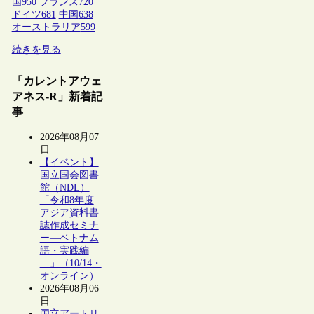
国
950
フランス
720
ドイツ
681
中国
638
オーストラリア
599
続きを見る
「カレントアウェ
アネス-R」新着記
事
2026年08月07
日
【イベント】
国立国会図書
館（NDL）
「令和8年度
アジア資料書
誌作成セミナ
ー―ベトナム
語・実践編
―」（10/14・
オンライン）
2026年08月06
日
国立アートリ