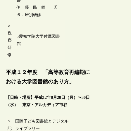
書
伊 藤 民 雄 氏
６．班別研修
○
視
○愛知学院大学付属図書
察
館
研
修
平成１２年度 「高等教育再編期に
おける大学図書館のあり方」
【日時・場所】平成12年8月28日（月）〜30日
（水） 東京・アルカディア市谷
○
国際子ども図書館とデジタル
記
ライブラリー