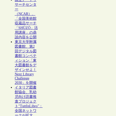
サーチセンタ
ー
（NCAR）、
「全国美術館
収蔵品サーチ
「SHŪZŌ」活
用講座」の鼎
談内容を公開
東京大学附属
図書館、第2
回デジタル図
書館コンペテ
ィション「東
大図書館をデ
ザインせよ！
Next Library
Challenge
2030」を開催
イタリア図書
館協会、乳幼
児向け読書推
進プロジェク
ト“TuttInLibro”：
全国ネットワ
ークが拡大