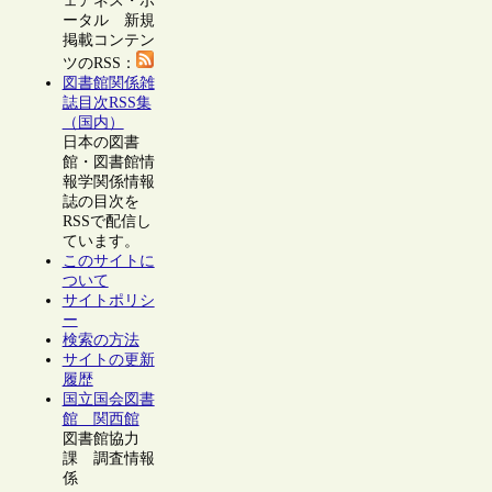
ェアネス・ポ
ータル 新規
掲載コンテン
ツのRSS：
図書館関係雑
誌目次RSS集
（国内）
日本の図書
館・図書館情
報学関係情報
誌の目次を
RSSで配信し
ています。
このサイトに
ついて
サイトポリシ
ー
検索の方法
サイトの更新
履歴
国立国会図書
館 関西館
図書館協力
課 調査情報
係