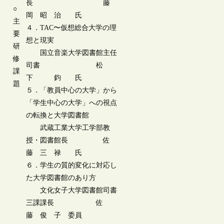
長 藤
○
岡 昭 治 氏
主
４．TAC〜仮想総合大学の理
要
想と現実
研
国立音楽大学図書館主任
修
司書 松
課
下 鈞 氏
題
５．「教員中心の大学」から
「学生中心の大学」への視点
の転換と大学図書館
武蔵工業大学工学部教
授・図書館長 佐
藤 三 禄 氏
６．学生の質的変化に対応し
た大学図書館のあり方
文化女子大学図書館司書
三課課長 佐
藤 俊 子 委員