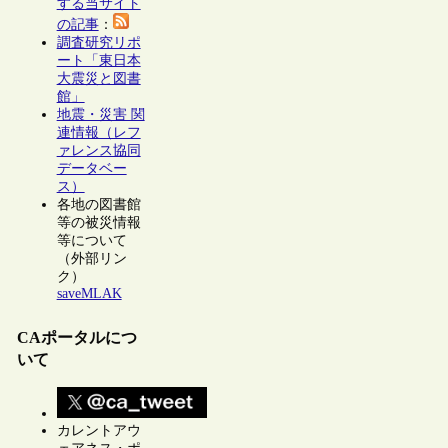
する当サイト
の記事
：
調査研究リポ
ート「東日本
大震災と図書
館」
地震・災害 関
連情報（レフ
ァレンス協同
データベー
ス）
各地の図書館
等の被災情報
等について
（外部リン
ク）
saveMLAK
CAポータルにつ
いて
カレントアウ