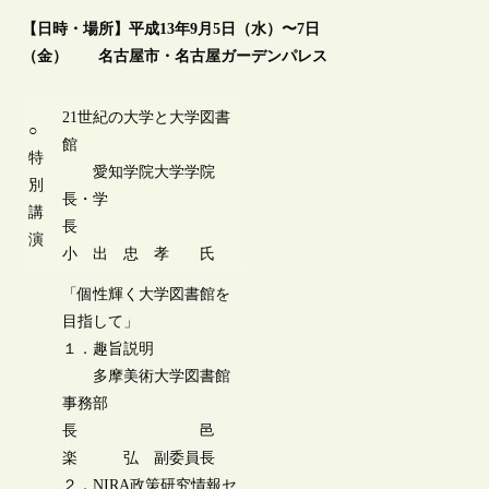
【日時・場所】平成13年9月5日（水）〜7日
（金） 名古屋市・名古屋ガーデンパレス
21世紀の大学と大学図書
○
館
特
愛知学院大学学院
別
長・学
講
長
演
小 出 忠 孝 氏
「個性輝く大学図書館を
目指して」
１．趣旨説明
多摩美術大学図書館
事務部
長 邑
楽 弘 副委員長
２．NIRA政策研究情報セ