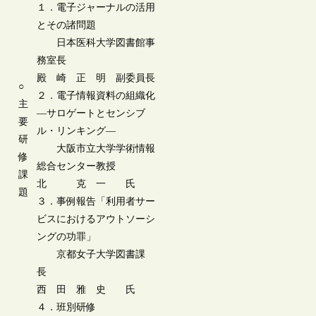
１．電子ジャーナルの活用
とその諸問題
日本医科大学図書館事
務室長
殿 崎 正 明 副委員長
○
２．電子情報資料の組織化
主
―サロゲートとセンシブ
要
ル・リンキング―
研
大阪市立大学学術情報
修
総合センター教授
課
北 克 一 氏
題
３．事例報告「利用者サー
ビスにおけるアウトソーシ
ングの功罪」
京都女子大学図書課
長
西 田 雅 史 氏
４．班別研修