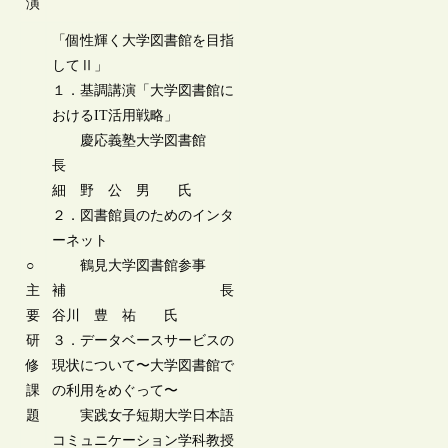
演
「個性輝く大学図書館を目指
してⅡ」
１．基調講演「大学図書館に
おけるIT活用戦略」
慶応義塾大学図書館
長
細 野 公 男 氏
２．図書館員のためのインタ
ーネット
○
鶴見大学図書館参事
主
補 長
要
谷川 豊 祐 氏
研
３．データベースサービスの
修
現状について〜大学図書館で
課
の利用をめぐって〜
題
実践女子短期大学日本語
コミュニケーション学科教授