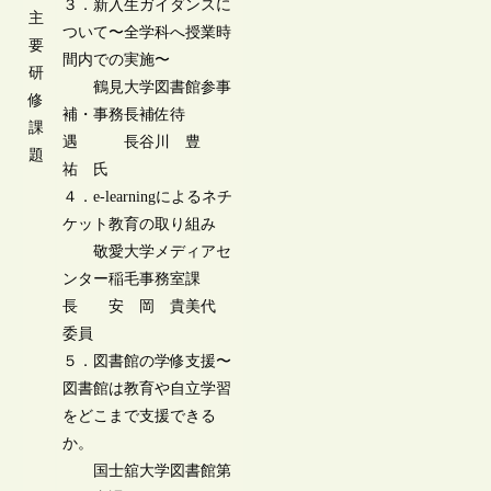
３．新入生ガイダンスに
主
ついて〜全学科へ授業時
要
間内での実施〜
研
鶴見大学図書館参事
修
補・事務長補佐待
課
遇 長谷川 豊
題
祐 氏
４．e-learningによるネチ
ケット教育の取り組み
敬愛大学メディアセ
ンター稲毛事務室課
長 安 岡 貴美代
委員
５．図書館の学修支援〜
図書館は教育や自立学習
をどこまで支援できる
か。
国士舘大学図書館第