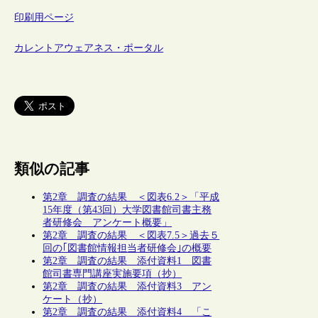
印刷用ページ
カレントアウェアネス・ポータル
類似の記事
第2章 調査の結果 ＜図表6.2＞「平成
15年度（第43回）大学図書館司書主務
者研修会 アンケート概要」
第2章 調査の結果 ＜図表7.5＞過去５
回の｢図書館情報担当者研修会｣の概要
第2章 調査の結果 添付資料1 図書
館司書専門講座実施要項（抄）
第2章 調査の結果 添付資料3 アン
ケート（抄）
第2章 調査の結果 添付資料4 「こ