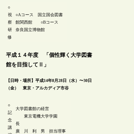
○
視
○Aコース 国立国会図書
察
館関西館 ○Bコース
研
奈良国立博物館
修
平成１４年度 「個性輝く大学図書
館を目指してⅡ」
【日時・場所】平成14年8月28日（水）〜30日
（金） 東京・アルカディア市谷
○
大学図書館の経営
記
東京電機大学学園
念
長
講
廣 川 利 男 担当理事