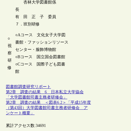
杏林大学図書館係
長
有 田 正 子 委員
７．班別研修
○Aコース 文化女子大学図
○
書館・ファッションリソース
視
センター・服飾博物館
察
○Bコース 国立国会図書館
研
○Cコース 国際子ども図書
修
館
図書館調査研究リポート
第2章 調査の結果 6 日本私立大学協会
「大学図書館司書主務者研修会」
第2章 調査の結果 ＜図表6.2＞「平成15年度
（第43回）大学図書館司書主務者研修会 ア
ンケート概要」
累計アクセス数:
34691