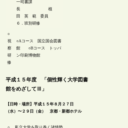
一司書課
長 植
田 英 範 委員
６．班別研修
○
視
○Aコース 国立国会図書
察
館 ○Bコース トッパ
研
ン印刷博物館
修
平成１５年度 「個性輝く大学図書
館をめざしてⅢ」
【日時・場所】平成１５年８月２７日
（水）〜２９日（金） 京都・新都ホテル
○
私立大学を取り巻く諸情勢