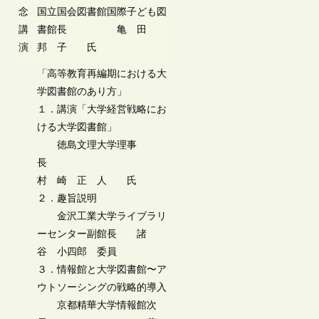
念
国立国会図書館国際子ども図
講
書館長 亀 田
演
邦 子 氏
「高等教育再編期における大
学図書館のあり方」
１．講演「大学経営戦略にお
ける大学図書館」
徳島文理大学理事
長
村 崎 正 人 氏
２．趣旨説明
金沢工業大学ライブラリ
ーセンター副館長 諸
谷 小四郎 委員
３．情報館と大学図書館〜ア
ウトソーシングの戦略的導入
京都精華大学情報館次