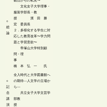
観点からの私見〜
文化女子大学理事・
服装学部長・教
授 濱 田 勝
○
宏 委員長
総
２．多様化する学生に対
論
応した教育改革〜学力問
題と学習意欲〜
帝塚山大学特別顧
問・理
事
橋 本 弘 一 氏
全入時代と大学図書館へ
○
の期待―人文学の立場か
記
ら―
念
共立女子大学文芸学
講
部教
演
授