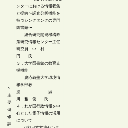
ンターにおける情報収集
と提供〜調査分析機能を
持つシンクタンクの専門
図書館〜
総合研究開発機構政
策研究情報センター主任
研究員 中 村
円 氏
３．大学図書館の教育支
援機能
慶応義塾大学環境情
報学部教
○
授 澁
主
川 雅 俊 氏
要
４．わが国行政情報を中
研
心とした電子情報の活用
修
について
課
(財)日本立地センタ