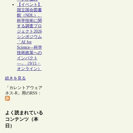
【イベント】
国立国会図書
館（NDL）、
科学技術に関
する調査プロ
ジェクト2026
シンポジウム
「AI for
Science―科学
技術政策への
インパクト
―」（9/11・
オンライン）
続きを見る
「カレントアウェア
ネス-R」用のRSS：
よく読まれている
コンテンツ（本
日）