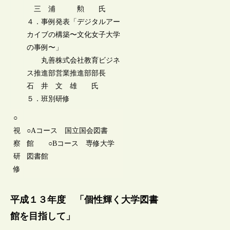
三 浦 勲 氏
４．事例発表「デジタルアー
カイブの構築〜文化女子大学
の事例〜」
丸善株式会社教育ビジネ
ス推進部営業推進部部長
石 井 文 雄 氏
５．班別研修
○
視
○Aコース 国立国会図書
察
館 ○Bコース 専修大学
研
図書館
修
平成１３年度 「個性輝く大学図書
館を目指して」