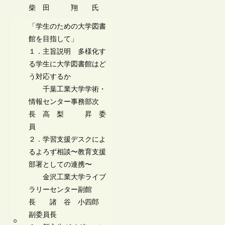
柴 田 翔 氏
「学生のための大学図書
館を目指して」
１．主旨説明 多様化す
る学生に大学図書館はど
う対応するか
千葉工業大学学術・
情報センター事務部次
長 高 梨 昇 委
員
２．学習支援デスクによ
るよろず相談〜教育支援
部署としての連携〜
金沢工業大学ライブ
ラリーセンター副館
長 諸 谷 小四郎
副委員長
○