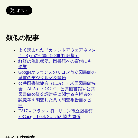
類似の記事
よく読まれた『カレントアウェアネス(-
E、R)』の記事（2008年8月期）
経済の混乱状況、図書館への寄付にも
影響
Googleがフランスのリヨン市立図書館の
蔵書のデジタル化を開始
公共図書館協会（PLA）・米国図書館協
会（ALA）・OCLC、公共図書館や公共
図書館の資金調達等に関する有権者の
認識等を調査した共同調査報告書を公
開
E817 – フランス初，リヨン市立図書館
がGoogle Book Searchと協力関係
サイト内検索