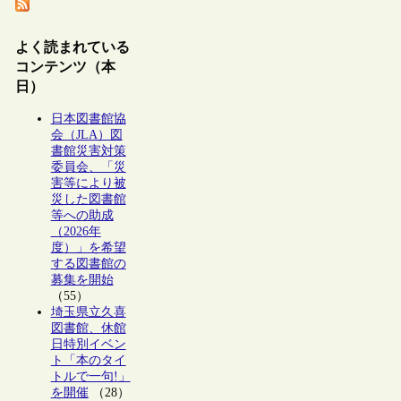
よく読まれている
コンテンツ（本
日）
日本図書館協
会（JLA）図
書館災害対策
委員会、「災
害等により被
災した図書館
等への助成
（2026年
度）」を希望
する図書館の
募集を開始
（55）
埼玉県立久喜
図書館、休館
日特別イベン
ト「本のタイ
トルで一句!」
を開催
（28）