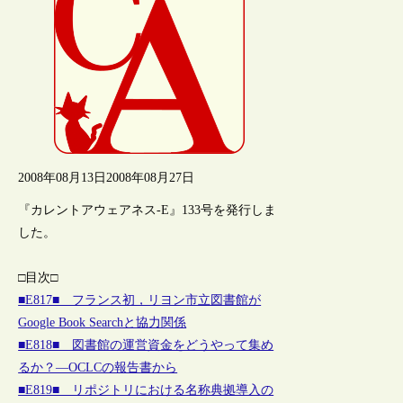
2008年08月13日
2008年08月27日
『カレントアウェアネス-E』133号を発行しま
した。
□目次□
■E817■ フランス初，リヨン市立図書館が
Google Book Searchと協力関係
■E818■ 図書館の運営資金をどうやって集め
るか？―OCLCの報告書から
■E819■ リポジトリにおける名称典拠導入の