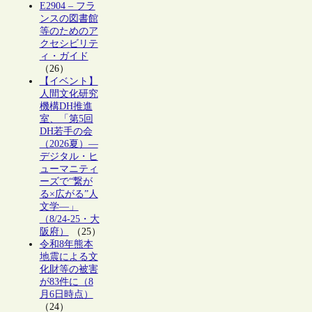
E2904 – フラ
ンスの図書館
等のためのア
クセシビリテ
ィ・ガイド
（26）
【イベント】
人間文化研究
機構DH推進
室、「第5回
DH若手の会
（2026夏）―
デジタル・ヒ
ューマニティ
ーズで“繋が
る×広がる”人
文学―」
（8/24-25・大
阪府）
（25）
令和8年熊本
地震による文
化財等の被害
が83件に（8
月6日時点）
（24）