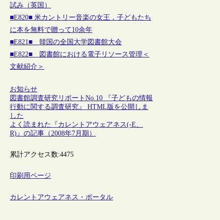
試み（英国）
■E820■ 米カントリー音楽の女王，子どもたち
に本を無料で贈って10余年
■E821■ 韓国の全国大学図書館大会
■E822■ 図書館における電子リソース管理＜
文献紹介＞
お知らせ
図書館調査研究リポートNo.10 『子どもの情報
行動に関する調査研究』 HTML版を公開しま
した
よく読まれた『カレントアウェアネス(-E、
R)』の記事（2008年7月期）
累計アクセス数:
4475
印刷用ページ
カレントアウェアネス・ポータル