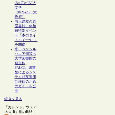
る×広がる”人
文学―」
（8/24-25・大
阪府）
埼玉県立久喜
図書館、休館
日特別イベン
ト「本のタイ
トルで一句!」
を開催
米・ペンシル
バニア州等の
大学図書館の
連合体
PALCI、図書
館によるシス
テム相互運用
性評価のため
のガイドを公
開
続きを見る
「カレントアウェア
ネス-R」用のRSS：