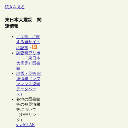
続きを見る
東日本大震災 関
連情報
「災害」に関
する当サイト
の記事
：
調査研究リポ
ート「東日本
大震災と図書
館」
地震・災害 関
連情報（レフ
ァレンス協同
データベー
ス）
各地の図書館
等の被災情報
等について
（外部リン
ク）
saveMLAK