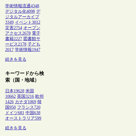
学術情報流通
4348
デジタル化
4098
デ
ジタルアーカイブ
3349
イベント
3012
災害
2754
オープン
アクセス
2678
電子
書籍
2227
図書館サ
ービス
2178
子ども
2017
学術情報
1947
続きを見る
キーワードから検
索（国・地域）
日本
19628
米国
10662
英国
3216
欧州
1426
カナダ
1069
韓
国
950
フランス
720
ドイツ
681
中国
638
オーストラリア
599
続きを見る