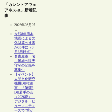
「カレントアウェ
アネス-R」新着記
事
2026年08月07
日
令和8年熊本
地震による文
化財等の被害
が83件に（8
月6日時点）
名古屋市、名
古屋城の現天
守閣の記録を
募集中
【イベント】
人間文化研究
機構DH推進
室、「第5回
DH若手の会
（2026夏）―
デジタル・ヒ
ューマニティ
ーズで“繋が