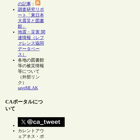
の記事
：
調査研究リポ
ート「東日本
大震災と図書
館」
地震・災害 関
連情報（レフ
ァレンス協同
データベー
ス）
各地の図書館
等の被災情報
等について
（外部リン
ク）
saveMLAK
CAポータルにつ
いて
カレントアウ
ェアネス・ポ