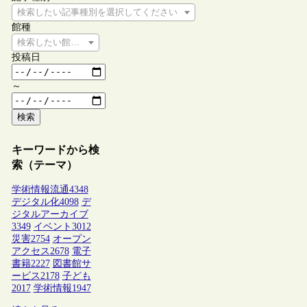
検索したい記事種別を選択してください
館種
検索したい館種を選択してください
投稿日
～
検索
キーワードから検
索（テーマ）
学術情報流通
4348
デジタル化
4098
デ
ジタルアーカイブ
3349
イベント
3012
災害
2754
オープン
アクセス
2678
電子
書籍
2227
図書館サ
ービス
2178
子ども
2017
学術情報
1947