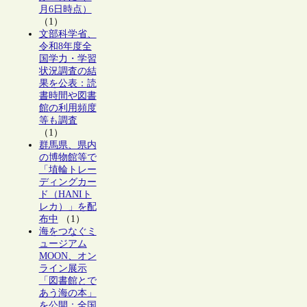
月6日時点）
（1）
文部科学省、
令和8年度全
国学力・学習
状況調査の結
果を公表：読
書時間や図書
館の利用頻度
等も調査
（1）
群馬県、県内
の博物館等で
「埴輪トレー
ディングカー
ド（HANIト
レカ）」を配
布中
（1）
海をつなぐミ
ュージアム
MOON、オン
ライン展示
「図書館とで
あう海の本」
を公開：全国