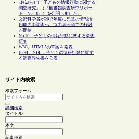
[お知らせ]「子どもの情報行動に関する
調査研究」（『図書館調査研究リポー
ト No.10』）を公開しました。
文部科学省が2013年度に児童の情報活
用能力を調査へ、協力者会議での検討
が開始
No.10 子どもの情報行動に関する調査
研究
W3C、HTML5の草案を発表
E798 – NDL，子どもの情報行動に関す
る調査報告書を公表
サイト内検索
検索フォーム
詳細検索
タイトル
本文
記事種別