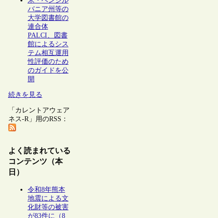
米・ペンシル
バニア州等の
大学図書館の
連合体
PALCI、図書
館によるシス
テム相互運用
性評価のため
のガイドを公
開
続きを見る
「カレントアウェア
ネス-R」用のRSS：
よく読まれている
コンテンツ（本
日）
令和8年熊本
地震による文
化財等の被害
が83件に（8