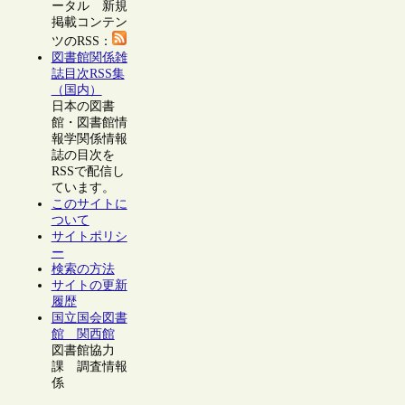
ータル 新規
掲載コンテン
ツのRSS：
図書館関係雑
誌目次RSS集
（国内）
日本の図書
館・図書館情
報学関係情報
誌の目次を
RSSで配信し
ています。
このサイトに
ついて
サイトポリシ
ー
検索の方法
サイトの更新
履歴
国立国会図書
館 関西館
図書館協力
課 調査情報
係