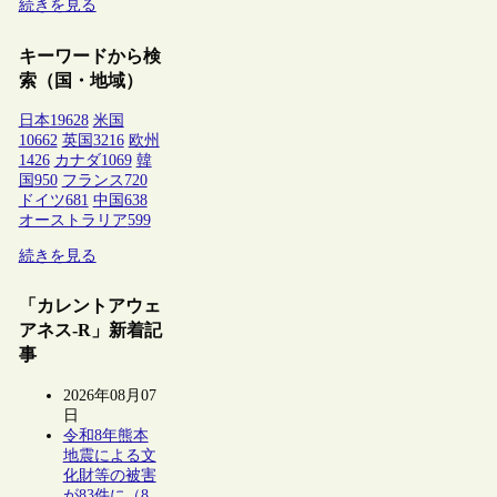
続きを見る
キーワードから検
索（国・地域）
日本
19628
米国
10662
英国
3216
欧州
1426
カナダ
1069
韓
国
950
フランス
720
ドイツ
681
中国
638
オーストラリア
599
続きを見る
「カレントアウェ
アネス-R」新着記
事
2026年08月07
日
令和8年熊本
地震による文
化財等の被害
が83件に（8