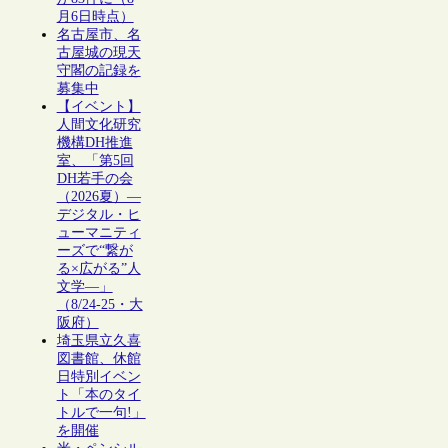
月6日時点）
名古屋市、名
古屋城の現天
守閣の記録を
募集中
【イベント】
人間文化研究
機構DH推進
室、「第5回
DH若手の会
（2026夏）―
デジタル・ヒ
ューマニティ
ーズで“繋が
る×広がる”人
文学―」
（8/24-25・大
阪府）
埼玉県立久喜
図書館、休館
日特別イベン
ト「本のタイ
トルで一句!」
を開催