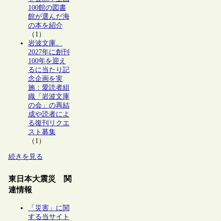
100館の図書
館が選んだ海
の本を紹介
（1）
岩波文庫、
2027年に創刊
100年を迎え
るに当たり記
念企画を実
施：愛読者組
織「岩波文庫
の会」の再結
成や読者によ
る復刊リクエ
スト募集
（1）
続きを見る
東日本大震災 関
連情報
「災害」に関
する当サイト